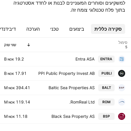
למשקיעים וסוחרים המעוניינים לבנות או לחדד אסטרטגיה
בתוך פלח טכנולוגי צומח זה.
סקירה כללית
ביצועים
טכני
הערכה
דיבידנדי
סימול
שווי שוק
19.2 B
Entra ASA
ENTRA
NOK
17.91 B
PPI Public Property Invest AB
PUBLI
NOK
394.41 M
Baltic Sea Properties AS
BALT
NOK
119.14 M
RomReal Ltd.
ROM
NOK
11.18 M
Black Sea Property AS
BSP
NOK