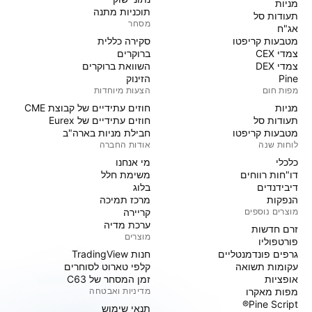
מניות‏
תוכניות מתנה
תעודות סל
מסחר
אג"ח
מטבעות קריפטו
סקירה כללית
צמדי CEX
ברוקרים
צמדי DEX
השוואת ברוקרים
Pine
הזינוק
מפות חום
הצעות מיוחדות
מניות‏
חוזים עתידיים של קבוצת CME
תעודות סל
חוזים עתידיים של Eurex
מטבעות קריפטו
חבילת מניות בארה"ב
לוחות שנה
אודות החברה
כלכלי
מי אנחנו
דו"חות רווחים
משימת חלל
דיבידנדים
בלוג
הנפקות
מרכז תמיכה
מוצרים נוספים
קריירה
ערכת מדיה
זרם חדשות
מוצרים
פורטפוליו
גרפים פונדמנטליים
חנות TradingView
עקומות תשואה
קלפי טארוט לסוחרים
אופציות
זמן המסחר של C63
מפות מאקרו
מדיניות ואבטחה
Pine Script®
תנאי שימוש