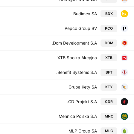
Budimex SA
BDX
Pepco Group BV
PCO
Dom Development S.A.
DOM
XTB Spolka Akcyjna
XTB
Benefit Systems S.A.
BFT
Grupa Kety SA
KTY
CD Projekt S.A.
CDR
Mennica Polska S.A.
MNC
MLP Group SA
MLG