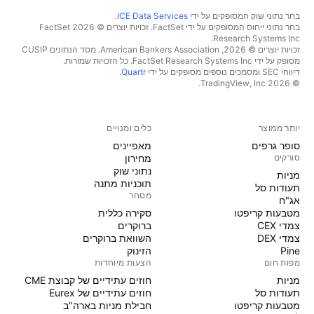
בחר נתוני שוק המסופקים על ידי
ICE Data Services
.
בחר נתוני ייחוס המסופקים על ידי FactSet. זכויות יוצרים © 2026 ‏FactSet
Research Systems Inc.‏
זכויות יוצרים © 2026, ‏American Bankers Association. מסד הנתונים CUSIP
מסופק על ידי FactSet Research Systems Inc. כל הזכויות שמורות.
דיווחי SEC ומסמכים נוספים מסופקים על ידי
Quartr
.
© 2026 ‏TradingView, Inc.‏
יותר ממוצר
כלים ומנויים
סופר גרפים
מאפיינים
סורקים
מחירון
נתוני שוק
מניות‏
תוכניות מתנה
תעודות סל
מסחר
אג"ח
מטבעות קריפטו
סקירה כללית
צמדי CEX
ברוקרים
צמדי DEX
השוואת ברוקרים
Pine
הזינוק
מפות חום
הצעות מיוחדות
מניות‏
חוזים עתידיים של קבוצת CME
תעודות סל
חוזים עתידיים של Eurex
מטבעות קריפטו
חבילת מניות בארה"ב