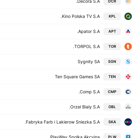
Decora S.A.
DCR
Kino Polska TV S.A.
KPL
Apator S.A.
APT
TORPOL S.A.
TOR
Sygnity SA
SGN
Ten Square Games SA
TEN
Comp S.A.
CMP
Orzel Bialy S.A.
OBL
Fabryka Farb i Lakierow Sniezka S.A.
SKA
PlayWay Spolka Akcyjna
PLW