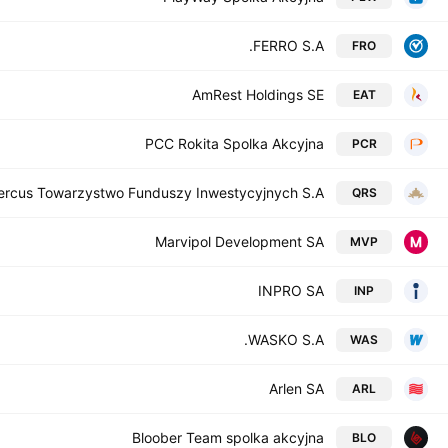
FERRO S.A.
FRO
AmRest Holdings SE
EAT
PCC Rokita Spolka Akcyjna
PCR
rcus Towarzystwo Funduszy Inwestycyjnych S.A.
QRS
Marvipol Development SA
MVP
INPRO SA
INP
WASKO S.A.
WAS
Arlen SA
ARL
Bloober Team spolka akcyjna
BLO