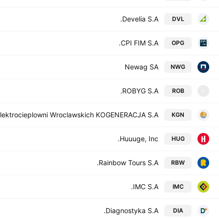
Develia S.A.
DVL
CPI FIM S.A.
OPG
Newag SA
NWG
ROBYG S.A.
ROB
R
Elektrocieplowni Wroclawskich KOGENERACJA S.A.
KGN
Huuuge, Inc.
HUG
Rainbow Tours S.A.
RBW
IMC S.A.
IMC
Diagnostyka S.A.
DIA