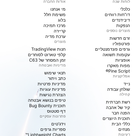
לוחות שנה
אודות החברה
כלכלי
מי אנחנו
דו"חות רווחים
משימת חלל
דיבידנדים
בלוג
הנפקות
מרכז תמיכה
מוצרים נוספים
קריירה
ערכת מדיה
זרם חדשות
מוצרים
פורטפוליו
גרפים פונדמנטליים
חנות TradingView
עקומות תשואה
קלפי טארוט לסוחרים
אופציות
זמן המסחר של C63
מפות מאקרו
מדיניות ואבטחה
Pine Script®
תנאי שימוש
אפליקציות
כתב ויתור
נייד
מדיניות פרטיות
שולחן עבודה
מדיניות עוגיות
קהילה
הצהרת נגישות
טיפים בנושא אבטחה
רשת חברתית
תוכנית Bug Bounty
קיר של אהבה
דף סטטוס
הפנה חבר
פתרונות עסקיים
תוכנית היוצרים
כללי הבית
וידג'טים
מנחים
ספריות גרפים
רעיונות
Lightweight Charts™