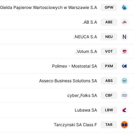
Gielda Papierow Wartosciowych w Warszawie S.A.
GPW
AB S.A.
ABE
NEUCA S.A.
NEU
Votum S.A.
VOT
Polimex - Mostostal SA
PXM
Asseco Business Solutions SA
ABS
cyber_Folks SA
CBF
Lubawa SA
LBW
Tarczynski SA Class F
TAR