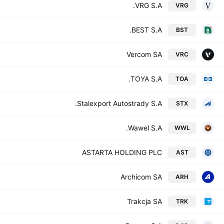
VRG S.A.
VRG
BEST S.A.
BST
Vercom SA
VRC
TOYA S.A.
TOA
Stalexport Autostrady S.A.
STX
Wawel S.A.
WWL
ASTARTA HOLDING PLC
AST
Archicom SA
ARH
Trakcja SA
TRK