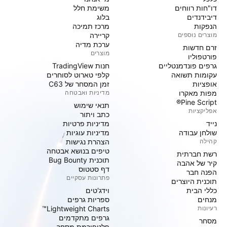
דו"חות רווחים
משימת חלל
דיבידנדים
בלוג
הנפקות
מרכז תמיכה
מוצרים נוספים
קריירה
ערכת מדיה
זרם חדשות
מוצרים
פורטפוליו
גרפים פונדמנטליים
חנות TradingView
עקומות תשואה
קלפי טארוט לסוחרים
אופציות
זמן המסחר של C63
מפות מאקרו
מדיניות ואבטחה
Pine Script®
תנאי שימוש
אפליקציות
כתב ויתור
נייד
מדיניות פרטיות
שולחן עבודה
מדיניות עוגיות
קהילה
הצהרת נגישות
טיפים בנושא אבטחה
רשת חברתית
תוכנית Bug Bounty
קיר של אהבה
דף סטטוס
הפנה חבר
פתרונות עסקיים
תוכנית היוצרים
כללי הבית
וידג'טים
מנחים
ספריות גרפים
רעיונות
Lightweight Charts™
גרפים מתקדמים
מסחר
פלטפורמת מסחר