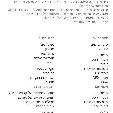
בחר נתוני ייחוס המסופקים על ידי FactSet. זכויות יוצרים © 2026 ‏FactSet
Research Systems Inc.‏
זכויות יוצרים © 2026, ‏American Bankers Association. מסד הנתונים CUSIP
מסופק על ידי FactSet Research Systems Inc. כל הזכויות שמורות.
דיווחי SEC ומסמכים נוספים מסופקים על ידי
Quartr
.
© 2026 ‏TradingView, Inc.‏
יותר ממוצר
כלים ומנויים
סופר גרפים
מאפיינים
סורקים
מחירון
נתוני שוק
מניות‏
תוכניות מתנה
תעודות סל
מסחר
אג"ח
מטבעות קריפטו
סקירה כללית
צמדי CEX
ברוקרים
צמדי DEX
השוואת ברוקרים
Pine
הזינוק
מפות חום
הצעות מיוחדות
מניות‏
חוזים עתידיים של קבוצת CME
תעודות סל
חוזים עתידיים של Eurex
מטבעות קריפטו
חבילת מניות בארה"ב
לוחות שנה
אודות החברה
כלכלי
מי אנחנו