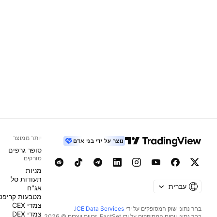
יותר ממוצר
נוצר על ידי בני אדם
סופר גרפים
סורקים
מניות‏
תעודות סל
עברית
אג"ח
מטבעות קריפט
צמדי CEX
בחר נתוני שוק המסופקים על ידי
ICE Data Services
.
צמדי DEX
בחר נתוני ייחוס המסופקים על ידי FactSet. זכויות יוצרים © 2026