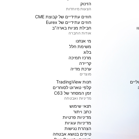
הזינוק
הצעות מיוחדות
חוזים עתידיים של קבוצת CME
חוזים עתידיים של Eurex
ו
חבילת מניות בארה"ב
אודות החברה
מי אנחנו
משימת חלל
בלוג
מרכז תמיכה
קריירה
ערכת מדיה
מוצרים
ליים
חנות TradingView
קלפי טארוט לסוחרים
זמן המסחר של C63
מדיניות ואבטחה
תנאי שימוש
כתב ויתור
מדיניות פרטיות
מדיניות עוגיות
הצהרת נגישות
טיפים בנושא אבטחה