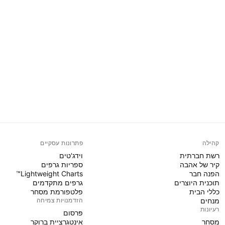
קהילה
פתרונות עסקיים
רשת חברתית
וידג'טים
קיר של אהבה
ספריות גרפים
הפנה חבר
Lightweight Charts™
תוכנית היוצרים
גרפים מתקדמים
כללי הבית
פלטפורמת מסחר
מנחים
הזדמנויות צמיחה
רעיונות
פּרסום
מסחר
אינטגרציית ברוקר