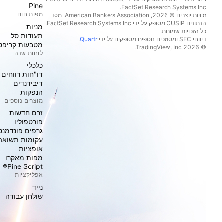
Pine
מפות חום
זכויות יוצרים © 2026, ‏American Bankers Association. מסד
הנתונים CUSIP מסופק על ידי FactSet Research Systems Inc.
מניות‏
כל הזכויות שמורות.
תעודות סל
דיווחי SEC ומסמכים נוספים מסופקים על ידי
Quartr
.
מטבעות קריפט
© 2026 ‏TradingView, Inc.‏
לוחות שנה
כלכלי
דו"חות רווחים
דיבידנדים
הנפקות
מוצרים נוספים
זרם חדשות
פורטפוליו
גרפים פונדמנט
עקומות תשואה
אופציות
מפות מאקרו
Pine Script®
אפליקציות
נייד
שולחן עבודה