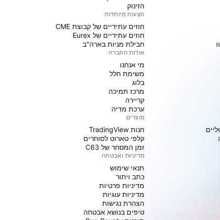
הזינוק
הצעות מיוחדות
חוזים עתידיים של קבוצת CME
חוזים עתידיים של Eurex
ו
חבילת מניות בארה"ב
אודות החברה
מי אנחנו
משימת חלל
בלוג
מרכז תמיכה
קריירה
ערכת מדיה
מוצרים
ליים
חנות TradingView
קלפי טארוט לסוחרים
זמן המסחר של C63
מדיניות ואבטחה
תנאי שימוש
כתב ויתור
מדיניות פרטיות
מדיניות עוגיות
הצהרת נגישות
טיפים בנושא אבטחה