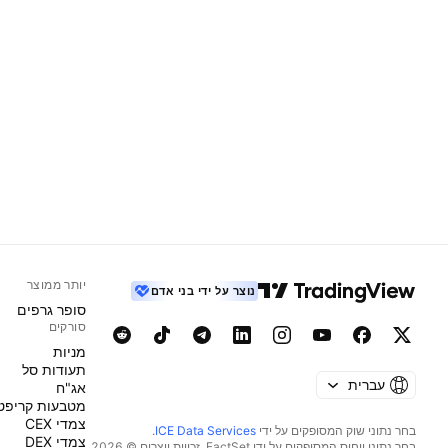
יותר ממוצר
נוצר על ידי בני אדם
סופר גרפים
סורקים
מניות‏
תעודות סל
עברית
אג"ח
מטבעות קריפט
צמדי CEX
בחר נתוני שוק המסופקים על ידי
ICE Data Services
.
צמדי DEX
בחר נתוני ייחוס המסופקים על ידי FactSet. זכויות יוצרים © 2026