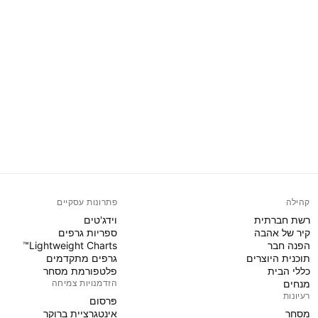
קהילה
פתרונות עסקיים
רשת חברתית
וידג'טים
קיר של אהבה
ספריות גרפים
הפנה חבר
Lightweight Charts™
תוכנית היוצרים
גרפים מתקדמים
כללי הבית
פלטפורמת מסחר
מנחים
הזדמנויות צמיחה
רעיונות
פּרסום
מסחר
אינטגרציית ברוקר