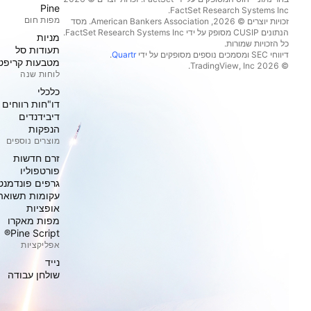
Pine
מפות חום
זכויות יוצרים © 2026, ‏American Bankers Association. מסד
הנתונים CUSIP מסופק על ידי FactSet Research Systems Inc.
מניות‏
כל הזכויות שמורות.
תעודות סל
דיווחי SEC ומסמכים נוספים מסופקים על ידי
Quartr
.
מטבעות קריפט
© 2026 ‏TradingView, Inc.‏
לוחות שנה
כלכלי
דו"חות רווחים
דיבידנדים
הנפקות
מוצרים נוספים
זרם חדשות
פורטפוליו
גרפים פונדמנט
עקומות תשואה
אופציות
מפות מאקרו
Pine Script®
אפליקציות
נייד
שולחן עבודה