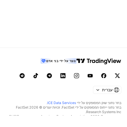
נוצר על ידי בני אדם
עברית
בחר נתוני שוק המסופקים על ידי
ICE Data Services
.
בחר נתוני ייחוס המסופקים על ידי FactSet. זכויות יוצרים © 2026 ‏FactSet
Research Systems Inc.‏
זכויות יוצרים © 2026, ‏American Bankers Association. מסד הנתונים CUSIP
מסופק על ידי FactSet Research Systems Inc. כל הזכויות שמורות.
דיווחי SEC ומסמכים נוספים מסופקים על ידי
Quartr
.