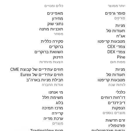
יותר ממוצר
כלים ומנויים
סופר גרפים
מאפיינים
סורקים
מחירון
נתוני שוק
מניות‏
תוכניות מתנה
תעודות סל
מסחר
אג"ח
מטבעות קריפטו
סקירה כללית
צמדי CEX
ברוקרים
צמדי DEX
השוואת ברוקרים
Pine
הזינוק
מפות חום
הצעות מיוחדות
מניות‏
חוזים עתידיים של קבוצת CME
תעודות סל
חוזים עתידיים של Eurex
מטבעות קריפטו
חבילת מניות בארה"ב
לוחות שנה
אודות החברה
כלכלי
מי אנחנו
דו"חות רווחים
משימת חלל
דיבידנדים
בלוג
הנפקות
מרכז תמיכה
מוצרים נוספים
קריירה
ערכת מדיה
זרם חדשות
מוצרים
פורטפוליו
גרפים פונדמנטליים
חנות TradingView