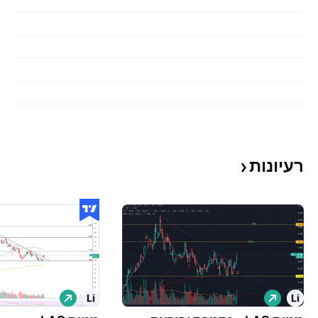
רעיונות
ל
ל
ו
ו