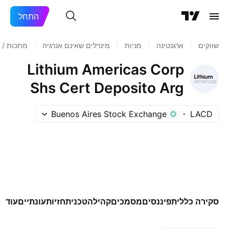
התחל
שווקים
/
ארגנטינה
/
מניות‏
/
מינרלים שאינם אנרגיה
/
מתכות / 
Lithium Americas Corp
Shs Cert Deposito Arg
Repr 1 Sh
Buenos Aires Stock Exchange
LACD
סקירה כללית
פיננסים
מסמכים
קהילה
טכני
תחזיות
עונתיים
עוד