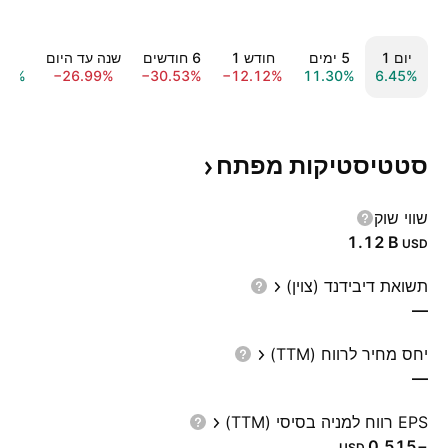
יום ‎1‎
‎5‎ ימים
חודש ‎1‎
‎6‎ חודשים
שנה עד היום
שנה ‎
22%
−26.99%
−30.53%
−12.12%
11.30%
6.45%
סטטיסטיקות
מפתח
שווי שוק
‪1.12 B‬
USD
תשואת דיבידנד (צוין)
—
יחס מחיר לרווח (TTM)
—
EPS רווח למניה בסיסי (TTM)
−0.515
USD