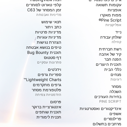
עקומות תשואה
קלפי טארוט לסוחרים
אופציות
זמן המסחר של C63
מפות מאקרו
מדיניות ואבטחה
Pine Script®
תנאי שימוש
אפליקציות
כתב ויתור
נייד
מדיניות פרטיות
שולחן עבודה
מדיניות עוגיות
קהילה
הצהרת נגישות
טיפים בנושא אבטחה
רשת חברתית
תוכנית Bug Bounty
קיר של אהבה
דף סטטוס
הפנה חבר
פתרונות עסקיים
תוכנית היוצרים
כללי הבית
וידג'טים
מנחים
ספריות גרפים
רעיונות
Lightweight Charts™
גרפים מתקדמים
מסחר
פלטפורמת מסחר
השכלה
הזדמנויות צמיחה
בחירות העורכים
PINE SCRIPT
פּרסום
אינטגרציית ברוקר
אינדיקטורים ואסטרטגיות
תוכנית שותפים
אשפים
תכנית לימודית
פרילנסרים
מרחבים בתשלום