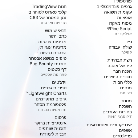
פורטפוליו
גרפים פונדמנטליים
חנות TradingView
עקומות תשואה
קלפי טארוט לסוחרים
אופציות
זמן המסחר של C63
מפות מאקרו
מדיניות ואבטחה
Pine Script®
תנאי שימוש
אפליקציות
כתב ויתור
נייד
מדיניות פרטיות
שולחן עבודה
מדיניות עוגיות
קהילה
הצהרת נגישות
טיפים בנושא אבטחה
רשת חברתית
תוכנית Bug Bounty
קיר של אהבה
דף סטטוס
הפנה חבר
פתרונות עסקיים
תוכנית היוצרים
כללי הבית
וידג'טים
מנחים
ספריות גרפים
רעיונות
Lightweight Charts™
גרפים מתקדמים
מסחר
פלטפורמת מסחר
השכלה
הזדמנויות צמיחה
בחירות העורכים
PINE SCRIPT
פּרסום
אינטגרציית ברוקר
אינדיקטורים ואסטרטגיות
תוכנית שותפים
אשפים
תכנית לימודית
פרילנסרים