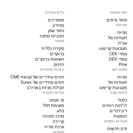
יותר ממוצר
כלים ומנויים
סופר גרפים
מאפיינים
סורקים
מחירון
נתוני שוק
מניות‏
תוכניות מתנה
תעודות סל
מסחר
אג"ח
מטבעות קריפטו
סקירה כללית
צמדי CEX
ברוקרים
צמדי DEX
השוואת ברוקרים
Pine
הזינוק
מפות חום
הצעות מיוחדות
מניות‏
חוזים עתידיים של קבוצת CME
תעודות סל
חוזים עתידיים של Eurex
מטבעות קריפטו
חבילת מניות בארה"ב
לוחות שנה
אודות החברה
כלכלי
מי אנחנו
דו"חות רווחים
משימת חלל
דיבידנדים
בלוג
הנפקות
מרכז תמיכה
מוצרים נוספים
קריירה
ערכת מדיה
זרם חדשות
מוצרים