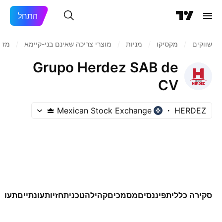
התחל
שווקים
/
מקסיקו
/
מניות‏
/
מוצרי צריכה שאינם בני-קיימא
/
מזו
Grupo Herdez SAB de
CV
Mexican Stock Exchange
HERDEZ
סקירה כללית
פיננסים
מסמכים
קהילה
טכני
תחזיות
עונתיים
תעודו