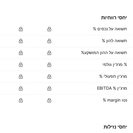
יחסי רווחיות
תשואה על נכסים %
תשואה להון %
תשואה על ההון המושקע%
% מרג'ין גולמי
מרג'ין תפעולי %
מרג'ין % EBITDA
נטו margin %
יחסי נזילות