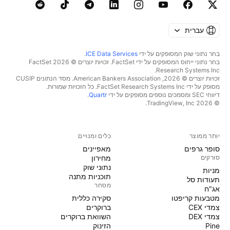
עברית
בחר נתוני שוק המסופקים על ידי
ICE Data Services
.
בחר נתוני ייחוס המסופקים על ידי FactSet. זכויות יוצרים © 2026 ‏FactSet
Research Systems Inc.‏
זכויות יוצרים © 2026, ‏American Bankers Association. מסד הנתונים CUSIP
מסופק על ידי FactSet Research Systems Inc. כל הזכויות שמורות.
דיווחי SEC ומסמכים נוספים מסופקים על ידי
Quartr
.
© 2026 ‏TradingView, Inc.‏
יותר ממוצר
כלים ומנויים
סופר גרפים
מאפיינים
סורקים
מחירון
נתוני שוק
מניות‏
תוכניות מתנה
תעודות סל
מסחר
אג"ח
מטבעות קריפטו
סקירה כללית
צמדי CEX
ברוקרים
צמדי DEX
השוואת ברוקרים
Pine
הזינוק