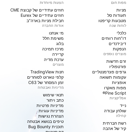
מפות חום
הצעות מיוחדות
מניות‏
חוזים עתידיים של קבוצת CME
תעודות סל
חוזים עתידיים של Eurex
מטבעות קריפטו
חבילת מניות בארה"ב
לוחות שנה
אודות החברה
כלכלי
מי אנחנו
דו"חות רווחים
משימת חלל
דיבידנדים
בלוג
הנפקות
מרכז תמיכה
מוצרים נוספים
קריירה
ערכת מדיה
זרם חדשות
מוצרים
פורטפוליו
גרפים פונדמנטליים
חנות TradingView
עקומות תשואה
קלפי טארוט לסוחרים
אופציות
זמן המסחר של C63
מפות מאקרו
מדיניות ואבטחה
Pine Script®
תנאי שימוש
אפליקציות
כתב ויתור
נייד
מדיניות פרטיות
שולחן עבודה
מדיניות עוגיות
קהילה
הצהרת נגישות
טיפים בנושא אבטחה
רשת חברתית
תוכנית Bug Bounty
קיר של אהבה
דף סטטוס