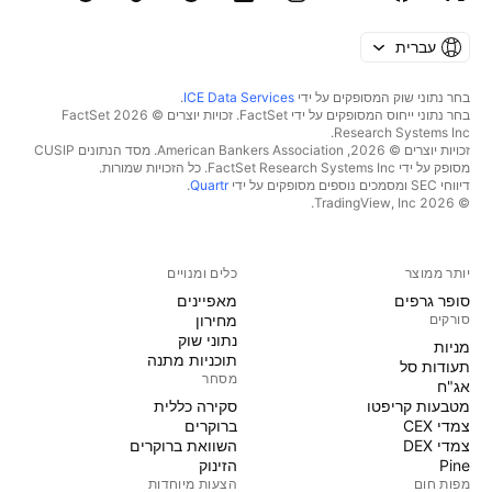
עברית
בחר נתוני שוק המסופקים על ידי
ICE Data Services
.
בחר נתוני ייחוס המסופקים על ידי FactSet. זכויות יוצרים © 2026 ‏FactSet
Research Systems Inc.‏
זכויות יוצרים © 2026, ‏American Bankers Association. מסד הנתונים CUSIP
מסופק על ידי FactSet Research Systems Inc. כל הזכויות שמורות.
דיווחי SEC ומסמכים נוספים מסופקים על ידי
Quartr
.
© 2026 ‏TradingView, Inc.‏
יותר ממוצר
כלים ומנויים
סופר גרפים
מאפיינים
סורקים
מחירון
נתוני שוק
מניות‏
תוכניות מתנה
תעודות סל
מסחר
אג"ח
מטבעות קריפטו
סקירה כללית
צמדי CEX
ברוקרים
צמדי DEX
השוואת ברוקרים
Pine
הזינוק
מפות חום
הצעות מיוחדות