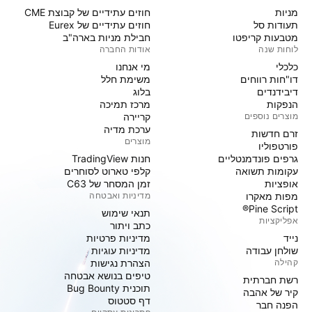
מניות‏
חוזים עתידיים של קבוצת CME
תעודות סל
חוזים עתידיים של Eurex
מטבעות קריפטו
חבילת מניות בארה"ב
לוחות שנה
אודות החברה
כלכלי
מי אנחנו
דו"חות רווחים
משימת חלל
דיבידנדים
בלוג
הנפקות
מרכז תמיכה
מוצרים נוספים
קריירה
ערכת מדיה
זרם חדשות
מוצרים
פורטפוליו
גרפים פונדמנטליים
חנות TradingView
עקומות תשואה
קלפי טארוט לסוחרים
אופציות
זמן המסחר של C63
מפות מאקרו
מדיניות ואבטחה
Pine Script®
תנאי שימוש
אפליקציות
כתב ויתור
נייד
מדיניות פרטיות
שולחן עבודה
מדיניות עוגיות
קהילה
הצהרת נגישות
טיפים בנושא אבטחה
רשת חברתית
תוכנית Bug Bounty
קיר של אהבה
דף סטטוס
הפנה חבר