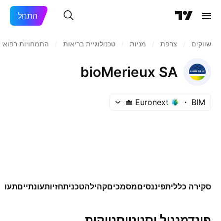
התחל
שווקים
/
צרפת
/
מניות‏
/
טכנולוגיית בריאות
/
התמחויות רפואיו
bioMerieux SA
Euronext
BIM
סקירה כללית
פיננסים
מסמכים
קהילה
טכני
תחזיות
עונתיים
תעודו
פונדמנטל וסטטיסטיקות