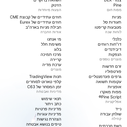
Pine
הזינוק
מפות חום
הצעות מיוחדות
מניות‏
חוזים עתידיים של קבוצת CME
תעודות סל
חוזים עתידיים של Eurex
מטבעות קריפטו
חבילת מניות בארה"ב
לוחות שנה
אודות החברה
כלכלי
מי אנחנו
דו"חות רווחים
משימת חלל
דיבידנדים
בלוג
הנפקות
מרכז תמיכה
מוצרים נוספים
קריירה
ערכת מדיה
זרם חדשות
מוצרים
פורטפוליו
גרפים פונדמנטליים
חנות TradingView
עקומות תשואה
קלפי טארוט לסוחרים
אופציות
זמן המסחר של C63
מפות מאקרו
מדיניות ואבטחה
Pine Script®
תנאי שימוש
אפליקציות
כתב ויתור
נייד
מדיניות פרטיות
שולחן עבודה
מדיניות עוגיות
קהילה
הצהרת נגישות
טיפים בנושא אבטחה
רשת חברתית