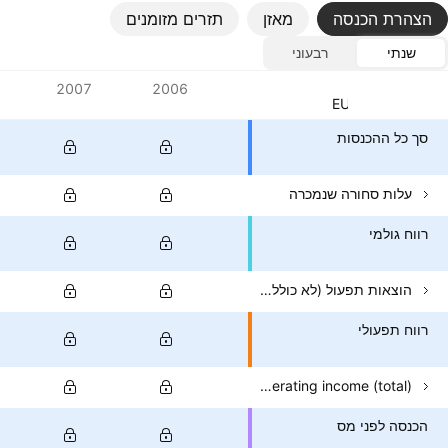
הצהרת הכנסה
מאזן
תזרים מזומנים
שנתי
רבעוני
ערכים
2007
2006
מטבע: EUR
סך כל ההכנסות
עלות סחורה שנמכרה
רווח גולמי
הוצאות תפעול (לא כולל COGS)
רווח תפעולי
Non-operating income (total)
הכנסה לפני מס