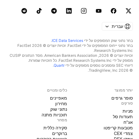
עברית
בחר נתוני שוק המסופקים על ידי
ICE Data Services
.
בחר נתוני ייחוס המסופקים על ידי FactSet. זכויות יוצרים © 2026 ‏FactSet
Research Systems Inc.‏
זכויות יוצרים © 2026, ‏American Bankers Association. מסד הנתונים CUSIP
מסופק על ידי FactSet Research Systems Inc. כל הזכויות שמורות.
דיווחי SEC ומסמכים נוספים מסופקים על ידי
Quartr
.
© 2026 ‏TradingView, Inc.‏
יותר ממוצר
כלים ומנויים
סופר גרפים
מאפיינים
סורקים
מחירון
נתוני שוק
מניות‏
תוכניות מתנה
תעודות סל
מסחר
אג"ח
מטבעות קריפטו
סקירה כללית
צמדי CEX
ברוקרים
צמדי DEX
השוואת ברוקרים