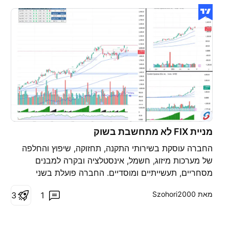
מניית FIX לא מתחשבת בשוק
החברה עוסקת בשירותי התקנה, תחזוקה, שיפוץ והחלפה
של מערכות מיזוג, חשמל, אינסטלציה ובקרה למבנים
מסחריים, תעשייתיים ומוסדיים. החברה פועלת בשני
מגזרים עיקריים: מכני וחשמלי, ומספקת פתרונות מקצה
מאת ‎Szohori2000‎
3
1
לקצה — מהנדסה ותכנון ועד ניטור מרחוק של מערכות.
מחיר מניה נוכחי= $2,017.57 קרוב לשיא כל הזמנים שווי
שוק= $7