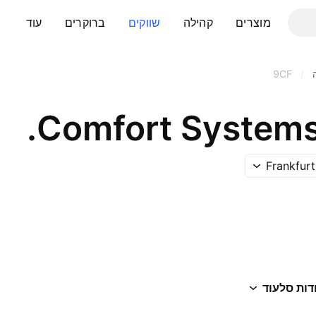
מוצרים
קהילה
שווקים
ברוקרים
עוד
9CF
/
Comfort Systems 
Frankfur
דות סל
עוד