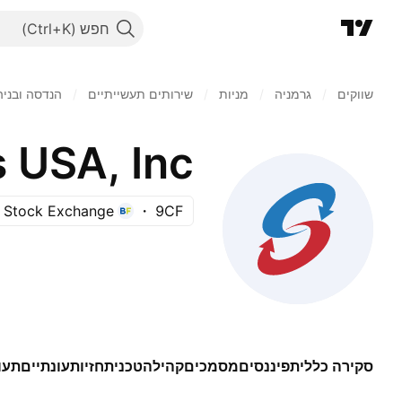
חפש
שווקים
/
גרמניה
/
מניות‏
/
שירותים תעשייתיים
/
הנדסה ובניה
USA, Inc.
t Stock Exchange
9CF
סקירה כללית
פיננסים
מסמכים
קהילה
טכני
תחזיות
עונתיים
תעו