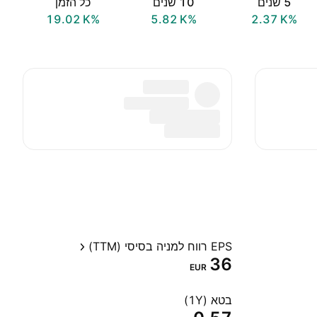
‎5‎ שנים
‎10‎ שנים
כל הזמן
‪19.02 K‬%
‪5.82 K‬%
‪2.37 K‬%
EPS רווח למניה בסיסי (TTM)
36
EUR
בטא (1Y)