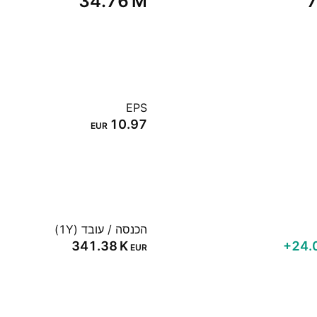
‪34.76 M‬
‪
EPS
10.97
EUR
הכנסה / עובד (1Y)
‪341.38 K‬
‪+24.
EUR