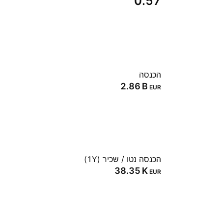
0.57
הכנסה
‪2.86 B‬
EUR
הכנסה נטו / שכיר (1Y)
‪38.35 K‬
EUR