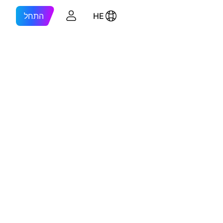
HE
התחל