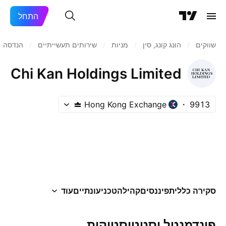
התחל
שווקים
/
הונג קונג, סין
/
מניות‏
/
שירותים תעשייתיים
/
הנדסה ו
Chi Kan Holdings Limited
Hong Kong Exchange
9913
סקירה כללית
פיננסים
קהילה
טכני
עונתיים
עוד
פונדמנטל וסטטיסטיקות