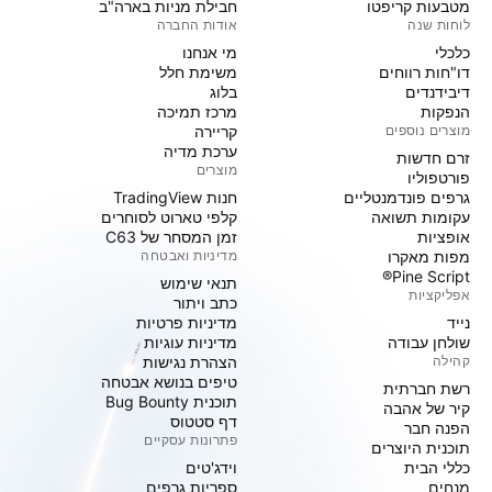
מטבעות קריפטו
חבילת מניות בארה"ב
לוחות שנה
אודות החברה
כלכלי
מי אנחנו
דו"חות רווחים
משימת חלל
דיבידנדים
בלוג
הנפקות
מרכז תמיכה
מוצרים נוספים
קריירה
ערכת מדיה
זרם חדשות
מוצרים
פורטפוליו
גרפים פונדמנטליים
חנות TradingView
עקומות תשואה
קלפי טארוט לסוחרים
אופציות
זמן המסחר של C63
מפות מאקרו
מדיניות ואבטחה
Pine Script®
תנאי שימוש
אפליקציות
כתב ויתור
נייד
מדיניות פרטיות
שולחן עבודה
מדיניות עוגיות
קהילה
הצהרת נגישות
טיפים בנושא אבטחה
רשת חברתית
תוכנית Bug Bounty
קיר של אהבה
דף סטטוס
הפנה חבר
פתרונות עסקיים
תוכנית היוצרים
כללי הבית
וידג'טים
מנחים
ספריות גרפים