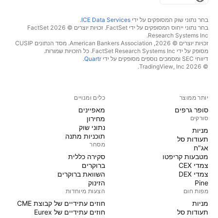
בחר נתוני שוק המסופקים על ידי
ICE Data Services
.
בחר נתוני ייחוס המסופקים על ידי FactSet. זכויות יוצרים © 2026 ‏FactSet
Research Systems Inc.‏
זכויות יוצרים © 2026, ‏American Bankers Association. מסד הנתונים CUSIP
מסופק על ידי FactSet Research Systems Inc. כל הזכויות שמורות.
דיווחי SEC ומסמכים נוספים מסופקים על ידי
Quartr
.
© 2026 ‏TradingView, Inc.‏
יותר ממוצר
כלים ומנויים
סופר גרפים
מאפיינים
סורקים
מחירון
נתוני שוק
מניות‏
תוכניות מתנה
תעודות סל
מסחר
אג"ח
מטבעות קריפטו
סקירה כללית
צמדי CEX
ברוקרים
צמדי DEX
השוואת ברוקרים
Pine
הזינוק
מפות חום
הצעות מיוחדות
מניות‏
חוזים עתידיים של קבוצת CME
תעודות סל
חוזים עתידיים של Eurex