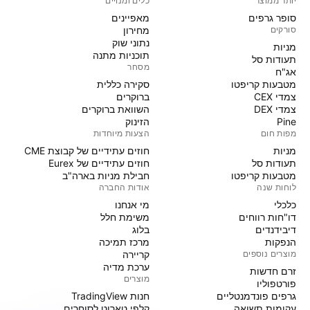
יותר ממוצר
כלים ומנויים
סופר גרפים
מאפיינים
סורקים
מחירון
נתוני שוק
מניות‏
תוכניות מתנה
תעודות סל
מסחר
אג"ח
מטבעות קריפטו
סקירה כללית
צמדי CEX
ברוקרים
צמדי DEX
השוואת ברוקרים
Pine
הזינוק
מפות חום
הצעות מיוחדות
מניות‏
חוזים עתידיים של קבוצת CME
תעודות סל
חוזים עתידיים של Eurex
מטבעות קריפטו
חבילת מניות בארה"ב
לוחות שנה
אודות החברה
כלכלי
מי אנחנו
דו"חות רווחים
משימת חלל
דיבידנדים
בלוג
הנפקות
מרכז תמיכה
מוצרים נוספים
קריירה
ערכת מדיה
זרם חדשות
מוצרים
פורטפוליו
גרפים פונדמנטליים
חנות TradingView
עקומות תשואה
קלפי טארוט לסוחרים