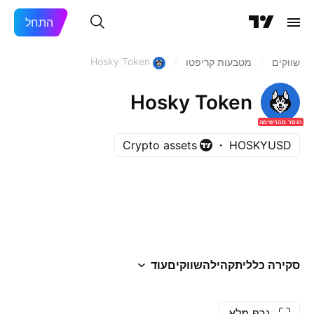
התחל
Hosky Token
שווקים
/
מטבעות קריפטו
/
Hosky Token
הוסר מהרשימה
Crypto assets
HOSKYUSD
סקירה כללית
קהילה
שווקים
עוד
גרף מלא