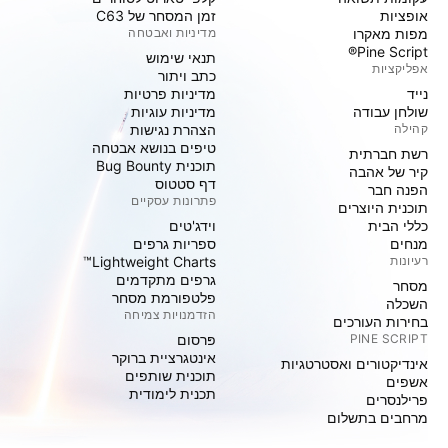
אופציות
זמן המסחר של C63
מפות מאקרו
מדיניות ואבטחה
Pine Script®
תנאי שימוש
אפליקציות
כתב ויתור
נייד
מדיניות פרטיות
שולחן עבודה
מדיניות עוגיות
קהילה
הצהרת נגישות
טיפים בנושא אבטחה
רשת חברתית
תוכנית Bug Bounty
קיר של אהבה
דף סטטוס
הפנה חבר
פתרונות עסקיים
תוכנית היוצרים
כללי הבית
וידג'טים
מנחים
ספריות גרפים
רעיונות
Lightweight Charts™
גרפים מתקדמים
מסחר
פלטפורמת מסחר
השכלה
הזדמנויות צמיחה
בחירות העורכים
PINE SCRIPT
פּרסום
אינטגרציית ברוקר
אינדיקטורים ואסטרטגיות
תוכנית שותפים
אשפים
תכנית לימודית
פרילנסרים
מרחבים בתשלום