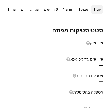
יום ‎1‎
שבוע ‎1‎
חודש ‎1‎
‎6‎ חודשים
שנה עד היום
שנה ‎1‎
כל
סטטיסטיקות מפתח
שווי שוק
—
שווי שוק בדילול מלא
—
אספקה מחזורית
—
אספקה מקסימלית
—