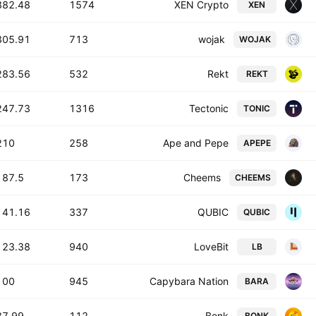
382.48 T
1574
XEN Crypto
XEN
305.91 T
713
wojak
WOJAK
283.56 T
532
Rekt
REKT
247.73 T
1316
Tectonic
TONIC
10 T
258
Ape and Pepe
APEPE
87.5 T
173
Cheems
CHEEMS
141.16 T
337
QUBIC
QUBIC
123.38 T
940
LoveBit
LB
00 T
945
Capybara Nation
BARA
7.99 T
112
Bonk
BONK