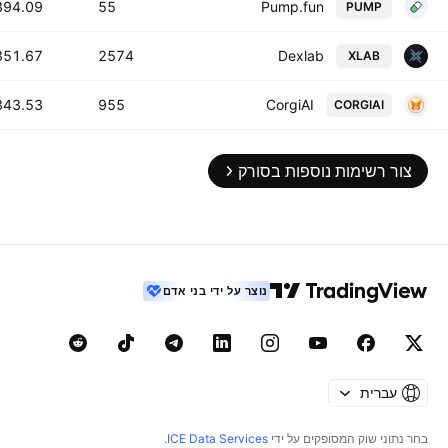
394.09 B
55
Pump.fun
PUMP
351.67 B
2574
Dexlab
XLAB
343.53 B
955
CorgiAI
CORGIAI
צור רשימות נוספות בסורק
נוצר על ידי בני אדם
עברית
בחר נתוני שוק המסופקים על ידי
ICE Data Services
.