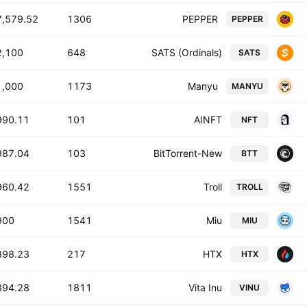
7,579.52 T
1306
PEPPER
PEPPER
,100 T
648
SATS (Ordinals)
SATS
,000 T
1173
Manyu
MANYU
990.11 T
101
AINFT
NFT
987.04 T
103
BitTorrent-New
BTT
960.42 T
1551
Troll
TROLL
00 T
1541
Miu
MIU
898.23 T
217
HTX
HTX
894.28 T
1811
Vita Inu
VINU