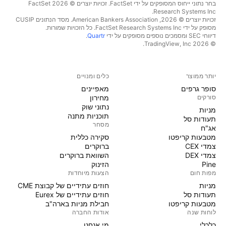
בחר נתוני ייחוס המסופקים על ידי FactSet. זכויות יוצרים © 2026 ‏FactSet
Research Systems Inc.‏
זכויות יוצרים © 2026, ‏American Bankers Association. מסד הנתונים CUSIP
מסופק על ידי FactSet Research Systems Inc. כל הזכויות שמורות.
דיווחי SEC ומסמכים נוספים מסופקים על ידי
Quartr
.
© 2026 ‏TradingView, Inc.‏
יותר ממוצר
כלים ומנויים
סופר גרפים
מאפיינים
סורקים
מחירון
נתוני שוק
מניות‏
תוכניות מתנה
תעודות סל
מסחר
אג"ח
מטבעות קריפטו
סקירה כללית
צמדי CEX
ברוקרים
צמדי DEX
השוואת ברוקרים
Pine
הזינוק
מפות חום
הצעות מיוחדות
מניות‏
חוזים עתידיים של קבוצת CME
תעודות סל
חוזים עתידיים של Eurex
מטבעות קריפטו
חבילת מניות בארה"ב
לוחות שנה
אודות החברה
כלכלי
מי אנחנו