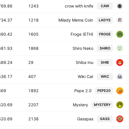
769.86 T
1243
crow with knife
CAW
734.37 T
1218
Milady Meme Coin
LADYS
690.42 T
1605
Froge (ETH)
FROGE
681.93 T
1868
Shiro Neko
SHIRO
589.24 T
29
Shiba Inu
SHIB
536.17 T
407
Wiki Cat
WKC
69 T
1892
Pepe 2.0
PEPE20
420.69 T
2207
Mystery
MYSTERY
420.69 T
2138
Gasspas
GASS