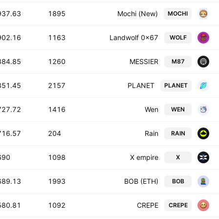
937.63 B
1895
Mochi (New)
MOCHI
902.16 B
1163
Landwolf 0x67
WOLF
884.85 B
1260
MESSIER
M87
851.45 B
2157
PLANET
PLANET
727.72 B
1416
Wen
WEN
716.57 B
204
Rain
RAIN
90 B
1098
X empire
X
689.13 B
1993
BOB (ETH)
BOB
580.81 B
1092
CREPE
CREPE