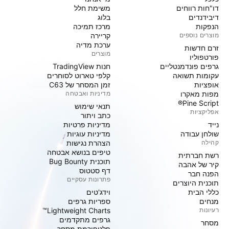
דו"חות רווחים
משימת חלל
דיבידנדים
בלוג
הנפקות
מרכז תמיכה
מוצרים נוספים
קריירה
ערכת מדיה
זרם חדשות
מוצרים
פורטפוליו
גרפים פונדמנטליים
חנות TradingView
עקומות תשואה
קלפי טארוט לסוחרים
אופציות
זמן המסחר של C63
מפות מאקרו
מדיניות ואבטחה
Pine Script®
תנאי שימוש
אפליקציות
כתב ויתור
נייד
מדיניות פרטיות
שולחן עבודה
מדיניות עוגיות
קהילה
הצהרת נגישות
טיפים בנושא אבטחה
רשת חברתית
תוכנית Bug Bounty
קיר של אהבה
דף סטטוס
הפנה חבר
פתרונות עסקיים
תוכנית היוצרים
כללי הבית
וידג'טים
מנחים
ספריות גרפים
רעיונות
Lightweight Charts™
גרפים מתקדמים
מסחר
פלטפורמת מסחר