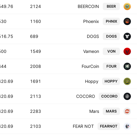
549.76 B
2124
BEERCOIN
BEER
30 B
1160
Phoenix
PHNIX
516.75 B
689
DOGS
DOGS
00 B
1549
Vameon
VON
44 B
2008
FourCoin
FOUR
420.69 B
1691
Hoppy
HOPPY
420.69 B
2113
COCORO
COCORO
420.69 B
2283
Mars
MARS
420.69 B
2103
FEAR NOT
FEARNOT