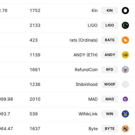
.76 T
1752
Kin
KIN
T
2133
LIGO
LIGO
T
423
rats (Ordinals)
RATS
T
1139
ANDY (ETH)
ANDY
T
1661
RefundCoin
RFD
T
1236
Shibinhood
WOOF
W
999.98 B
2010
MAD
MAD
93.7 B
539
WINkLink
WIN
964.47 B
1637
Byte
BYTE