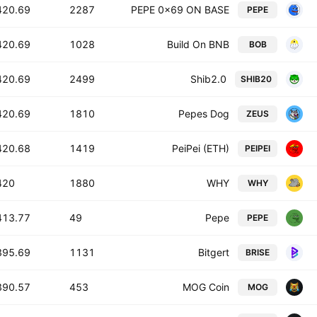
420.69 T
2287
PEPE 0x69 ON BASE
PEPE
420.69 T
1028
Build On BNB
BOB
420.69 T
2499
Shib2.0
SHIB20
420.69 T
1810
Pepes Dog
ZEUS
420.68 T
1419
PeiPei (ETH)
PEIPEI
20 T
1880
WHY
WHY
413.77 T
49
Pepe
PEPE
395.69 T
1131
Bitgert
BRISE
390.57 T
453
MOG Coin
MOG