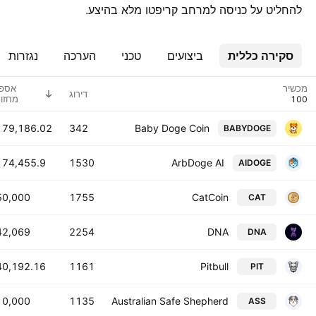
להחליט על כניסה למרחב קריפטו מלא בהיצע.
סקירה כללית
ביצועים
טכני
הערכה
נגזרות
מכשיר
אספ
דירוג
מחזור
179,186.02 T
342
Baby Doge Coin
BABYDOGE
174,455.9 T
1530
ArbDoge AI
AIDOGE
50,000 T
1755
CatCoin
CAT
42,069 T
2254
DNA
DNA
40,192.16 T
1161
Pitbull
PIT
10,000 T
1135
Australian Safe Shepherd
ASS