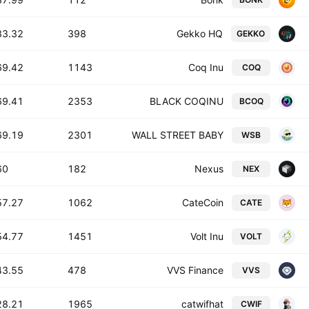
3.32 T
398
Gekko HQ
GEKKO
9.42 T
1143
Coq Inu
COQ
9.41 T
2353
BLACK COQINU
BCOQ
9.19 T
2301
WALL STREET BABY
WSB
0 T
182
Nexus
NEX
7.27 T
1062
CateCoin
CATE
4.77 T
1451
Volt Inu
VOLT
3.55 T
478
VVS Finance
VVS
8.21 T
1965
catwifhat
CWIF