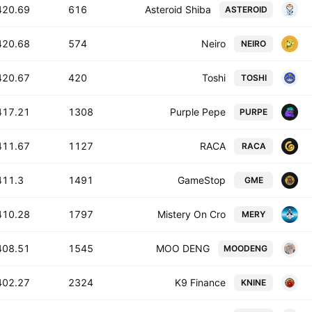
420.69 B
616
Asteroid Shiba
ASTEROID
420.68 B
574
Neiro
NEIRO
420.67 B
420
Toshi
TOSHI
417.21 B
1308
Purple Pepe
PURPE
411.67 B
1127
RACA
RACA
11.3 B
1491
GameStop
GME
410.28 B
1797
Mistery On Cro
MERY
408.51 B
1545
MOO DENG
MOODENG
402.27 B
2324
K9 Finance
KNINE