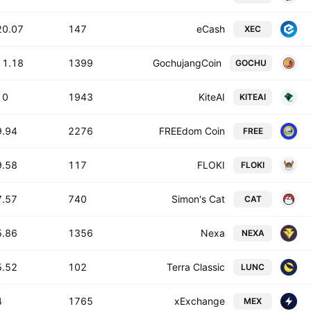
0.07 T
147
eCash
XEC
1.18 T
1399
GochujangCoin
GOCHU
0 T
1943
KiteAI
KITEAI
.94 T
2276
FREEdom Coin
FREE
.58 T
117
FLOKI
FLOKI
.57 T
740
Simon's Cat
CAT
.86 T
1356
Nexa
NEXA
.52 T
102
Terra Classic
LUNC
T
1765
xExchange
MEX