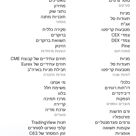
סופר גרפים
מאפיינים
סורקים
מחירון
נתוני שוק
מניות‏
תוכניות מתנה
תעודות סל
מסחר
אג"ח
מטבעות קריפטו
סקירה כללית
צמדי CEX
ברוקרים
צמדי DEX
השוואת ברוקרים
Pine
הזינוק
מפות חום
הצעות מיוחדות
מניות‏
חוזים עתידיים של קבוצת CME
תעודות סל
חוזים עתידיים של Eurex
מטבעות קריפטו
חבילת מניות בארה"ב
לוחות שנה
אודות החברה
כלכלי
מי אנחנו
דו"חות רווחים
משימת חלל
דיבידנדים
בלוג
הנפקות
מרכז תמיכה
מוצרים נוספים
קריירה
ערכת מדיה
זרם חדשות
מוצרים
פורטפוליו
גרפים פונדמנטליים
חנות TradingView
עקומות תשואה
קלפי טארוט לסוחרים
אופציות
זמן המסחר של C63