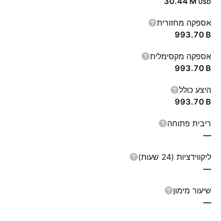
‪30.44 M‬
USD
אספקה מחזורית
‪993.70 B‬
אספקה מקסימלית
‪993.70 B‬
היצע כולל
‪993.70 B‬
ריבית פתוחה
—
ליקווידציות (24 שעות)
—
שיעור מימון
—