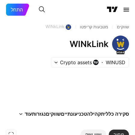
התחל
WINkLink
שווקים
/
מטבעות קריפטו
/
WINkLink
#544
Crypto assets
WINUSD
סקירה כללית
קהילה
טכני
עונתיים
שווקים
נגזרות
עוד
מחיר
שווי שוק