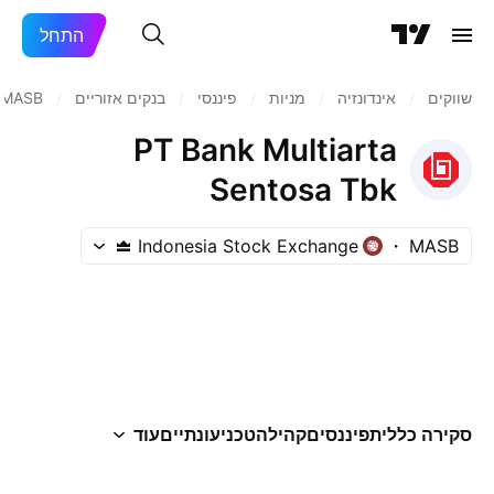
התחל
שווקים
/
אינדונזיה
/
מניות‏
/
פיננסי
/
בנקים אזוריים
/
MASB
PT Bank Multiarta
Sentosa Tbk
Indonesia Stock Exchange
MASB
סקירה כללית
פיננסים
קהילה
טכני
עונתיים
עוד