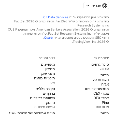
עברית
בחר נתוני שוק המסופקים על ידי
ICE Data Services
.
בחר נתוני ייחוס המסופקים על ידי FactSet. זכויות יוצרים © 2026 ‏FactSet
Research Systems Inc.‏
זכויות יוצרים © 2026, ‏American Bankers Association. מסד הנתונים CUSIP
מסופק על ידי FactSet Research Systems Inc. כל הזכויות שמורות.
דיווחי SEC ומסמכים נוספים מסופקים על ידי
Quartr
.
© 2026 ‏TradingView, Inc.‏
יותר ממוצר
כלים ומנויים
סופר גרפים
מאפיינים
סורקים
מחירון
נתוני שוק
מניות‏
תוכניות מתנה
תעודות סל
מסחר
אג"ח
מטבעות קריפטו
סקירה כללית
צמדי CEX
ברוקרים
צמדי DEX
השוואת ברוקרים
Pine
הזינוק
מפות חום
הצעות מיוחדות
מניות‏
חוזים עתידיים של קבוצת CME