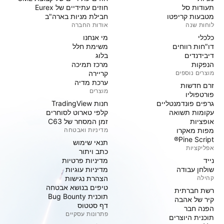
תעודות סל
חוזים עתידיים של Eurex
מטבעות קריפטו
חבילת מניות בארה"ב
לוחות שנה
אודות החברה
כלכלי
מי אנחנו
דו"חות רווחים
משימת חלל
דיבידנדים
בלוג
הנפקות
מרכז תמיכה
מוצרים נוספים
קריירה
ערכת מדיה
זרם חדשות
מוצרים
פורטפוליו
גרפים פונדמנטליים
חנות TradingView
עקומות תשואה
קלפי טארוט לסוחרים
אופציות
זמן המסחר של C63
מפות מאקרו
מדיניות ואבטחה
Pine Script®
תנאי שימוש
אפליקציות
כתב ויתור
נייד
מדיניות פרטיות
שולחן עבודה
מדיניות עוגיות
קהילה
הצהרת נגישות
טיפים בנושא אבטחה
רשת חברתית
תוכנית Bug Bounty
קיר של אהבה
דף סטטוס
הפנה חבר
פתרונות עסקיים
תוכנית היוצרים