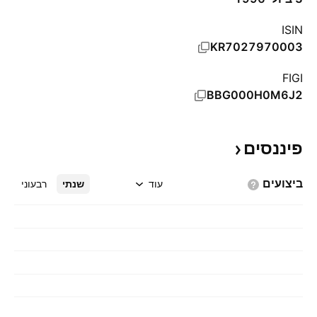
ISIN
KR7027970003
FIGI
BBG000H0M6J2
פיננסים
ביצועים
עוד
שנתי
רבעוני