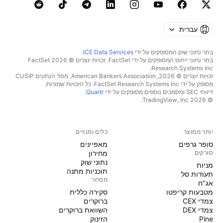
עברית
בחר נתוני שוק המסופקים על ידי
ICE Data Services
.
בחר נתוני ייחוס המסופקים על ידי FactSet. זכויות יוצרים © 2026 ‏FactSet
Research Systems Inc.‏
זכויות יוצרים © 2026, ‏American Bankers Association. מסד הנתונים CUSIP
מסופק על ידי FactSet Research Systems Inc. כל הזכויות שמורות.
דיווחי SEC ומסמכים נוספים מסופקים על ידי
Quartr
.
© 2026 ‏TradingView, Inc.‏
יותר ממוצר
כלים ומנויים
סופר גרפים
מאפיינים
סורקים
מחירון
נתוני שוק
מניות‏
תוכניות מתנה
תעודות סל
מסחר
אג"ח
מטבעות קריפטו
סקירה כללית
צמדי CEX
ברוקרים
צמדי DEX
השוואת ברוקרים
Pine
הזינוק