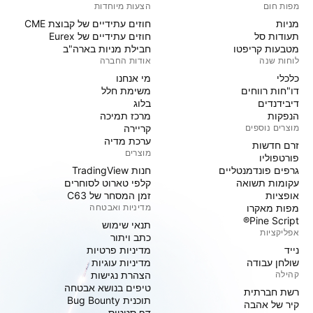
מפות חום
הצעות מיוחדות
מניות‏
חוזים עתידיים של קבוצת CME
תעודות סל
חוזים עתידיים של Eurex
מטבעות קריפטו
חבילת מניות בארה"ב
לוחות שנה
אודות החברה
כלכלי
מי אנחנו
דו"חות רווחים
משימת חלל
דיבידנדים
בלוג
הנפקות
מרכז תמיכה
מוצרים נוספים
קריירה
ערכת מדיה
זרם חדשות
מוצרים
פורטפוליו
גרפים פונדמנטליים
חנות TradingView
עקומות תשואה
קלפי טארוט לסוחרים
אופציות
זמן המסחר של C63
מפות מאקרו
מדיניות ואבטחה
Pine Script®
תנאי שימוש
אפליקציות
כתב ויתור
נייד
מדיניות פרטיות
שולחן עבודה
מדיניות עוגיות
קהילה
הצהרת נגישות
טיפים בנושא אבטחה
רשת חברתית
תוכנית Bug Bounty
קיר של אהבה
דף סטטוס