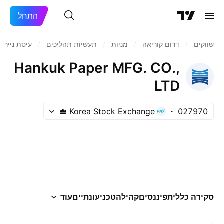
התחל
שווקים
/
דרום קוריאה
/
מניות‏
/
תעשיות תהליכים
/
עיסת נייר Pulp /נייר
Hankuk Paper MFG. CO.,
LTD
Korea Stock Exchange
027970
סקירה כללית
פיננסים
קהילה
טכני
עונתיים
עוד