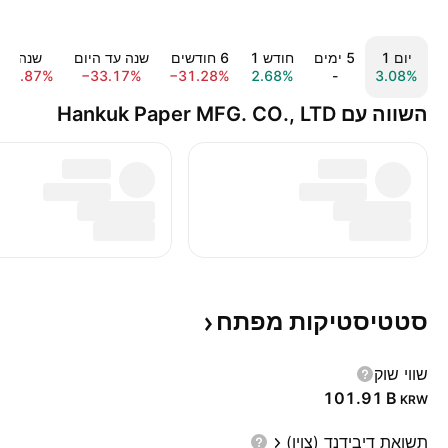
יום ‎1‎
‎5‎ ימים
חודש ‎1‎
‎6‎ חודשים
שנה עד היום
שנה ‎1‎
−34.87%
−33.17%
−31.28%
2.68%
-
3.08%
השווה עם Hankuk Paper MFG. CO., LTD
סטטיסטיקות
מפתח
שווי שוק
‪101.91 B‬
KRW
תשואת דיבידנד (צוין)