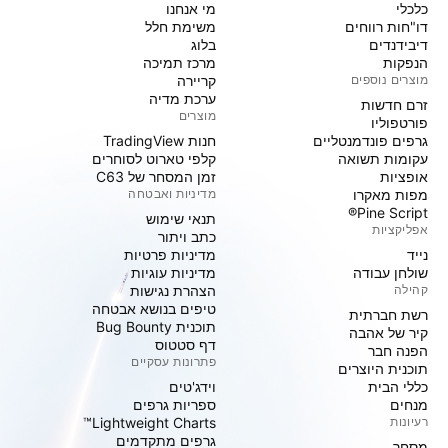
כלכלי
מי אנחנו
דו"חות רווחים
משימת חלל
דיבידנדים
בלוג
הנפקות
מרכז תמיכה
מוצרים נוספים
קריירה
ערכת מדיה
זרם חדשות
מוצרים
פורטפוליו
גרפים פונדמנטליים
חנות TradingView
עקומות תשואה
קלפי טארוט לסוחרים
אופציות
זמן המסחר של C63
מפות מאקרו
מדיניות ואבטחה
Pine Script®
תנאי שימוש
אפליקציות
כתב ויתור
נייד
מדיניות פרטיות
שולחן עבודה
מדיניות עוגיות
קהילה
הצהרת נגישות
טיפים בנושא אבטחה
רשת חברתית
תוכנית Bug Bounty
קיר של אהבה
דף סטטוס
הפנה חבר
פתרונות עסקיים
תוכנית היוצרים
כללי הבית
וידג'טים
מנחים
ספריות גרפים
רעיונות
Lightweight Charts™
גרפים מתקדמים
מסחר