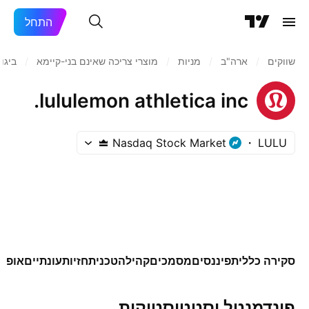
התחל
שווקים
/
ארה"ב‏
/
מניות‏
/
מוצרי צריכה שאינם בני-קיימא
/
ביגו
lululemon athletica inc.
Nasdaq Stock Market
LULU
סקירה כללית
פיננסים
מסמכים
קהילה
טכני
תחזיות
עונתיים
אופצי
פונדמנטל וסטטיסטיקות