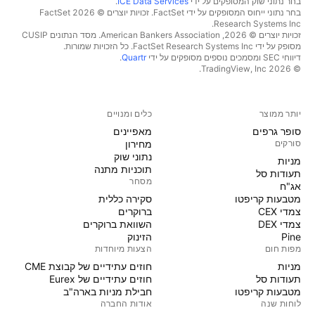
בחר נתוני שוק המסופקים על ידי
ICE Data Services
.
בחר נתוני ייחוס המסופקים על ידי FactSet. זכויות יוצרים © 2026 ‏FactSet
Research Systems Inc.‏
זכויות יוצרים © 2026, ‏American Bankers Association. מסד הנתונים CUSIP
מסופק על ידי FactSet Research Systems Inc. כל הזכויות שמורות.
דיווחי SEC ומסמכים נוספים מסופקים על ידי
Quartr
.
© 2026 ‏TradingView, Inc.‏
יותר ממוצר
כלים ומנויים
סופר גרפים
מאפיינים
סורקים
מחירון
נתוני שוק
מניות‏
תוכניות מתנה
תעודות סל
מסחר
אג"ח
מטבעות קריפטו
סקירה כללית
צמדי CEX
ברוקרים
צמדי DEX
השוואת ברוקרים
Pine
הזינוק
מפות חום
הצעות מיוחדות
מניות‏
חוזים עתידיים של קבוצת CME
תעודות סל
חוזים עתידיים של Eurex
מטבעות קריפטו
חבילת מניות בארה"ב
לוחות שנה
אודות החברה