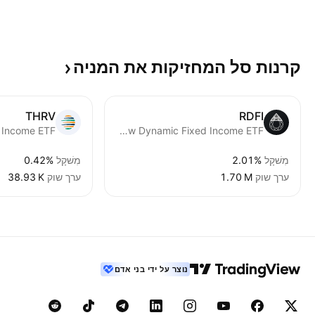
קרנות סל המחזיקות את
המניה
THRV
RDFI
 Income ETF
Rareview Dynamic Fixed Income ETF
מִשׁקָל
2.01%
מִשׁקָל
0.42%
ערך שוק
‪1.70 M‬
ערך שוק
‪38.93 K‬
נוצר על ידי בני אדם