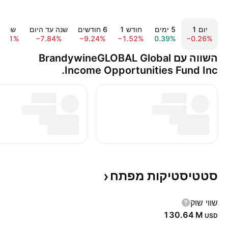
יום ‎1‎
‎5‎ ימים
חודש ‎1‎
‎6‎ חודשים
שנה עד היום
שנה ‎1‎
8.71%
−7.84%
−9.24%
−1.52%
0.39%
−0.26%
השווה עם BrandywineGLOBAL Global
Income Opportunities Fund Inc.
סטטיסטיקות
מפתח
שווי שוק
‪130.64 M‬
USD