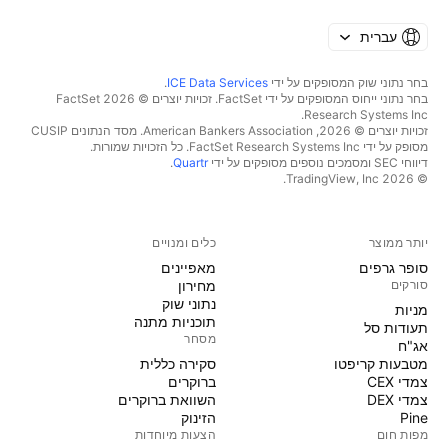
עברית
בחר נתוני שוק המסופקים על ידי
ICE Data Services
.
בחר נתוני ייחוס המסופקים על ידי FactSet. זכויות יוצרים © 2026 ‏FactSet
Research Systems Inc.‏
זכויות יוצרים © 2026, ‏American Bankers Association. מסד הנתונים CUSIP
מסופק על ידי FactSet Research Systems Inc. כל הזכויות שמורות.
דיווחי SEC ומסמכים נוספים מסופקים על ידי
Quartr
.
© 2026 ‏TradingView, Inc.‏
יותר ממוצר
כלים ומנויים
סופר גרפים
מאפיינים
סורקים
מחירון
נתוני שוק
מניות‏
תוכניות מתנה
תעודות סל
מסחר
אג"ח
מטבעות קריפטו
סקירה כללית
צמדי CEX
ברוקרים
צמדי DEX
השוואת ברוקרים
Pine
הזינוק
מפות חום
הצעות מיוחדות