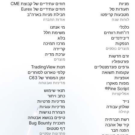
מניות‏
חוזים עתידיים של קבוצת CME
תעודות סל
חוזים עתידיים של Eurex
מטבעות קריפטו
חבילת מניות בארה"ב
לוחות שנה
אודות החברה
כלכלי
מי אנחנו
דו"חות רווחים
משימת חלל
דיבידנדים
בלוג
הנפקות
מרכז תמיכה
מוצרים נוספים
קריירה
ערכת מדיה
זרם חדשות
מוצרים
פורטפוליו
גרפים פונדמנטליים
חנות TradingView
עקומות תשואה
קלפי טארוט לסוחרים
אופציות
זמן המסחר של C63
מפות מאקרו
מדיניות ואבטחה
Pine Script®
תנאי שימוש
אפליקציות
כתב ויתור
נייד
מדיניות פרטיות
שולחן עבודה
מדיניות עוגיות
קהילה
הצהרת נגישות
טיפים בנושא אבטחה
רשת חברתית
תוכנית Bug Bounty
קיר של אהבה
דף סטטוס
הפנה חבר
פתרונות עסקיים