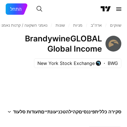
התחל
שווקים
/
ארה"ב‏
/
מניות‏
/
שונות
/
נאמני השקעה / קרנות נאמנו
BrandywineGLOBAL
Global Income
Opportunities Fund Inc.
New York Stock Exchange
BWG
סקירה כללית
פיננסים
קהילה
טכני
עונתיים
תעודות סל
עוד