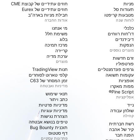
מניות‏
חוזים עתידיים של קבוצת CME
תעודות סל
חוזים עתידיים של Eurex
מטבעות קריפטו
חבילת מניות בארה"ב
לוחות שנה
אודות החברה
כלכלי
מי אנחנו
דו"חות רווחים
משימת חלל
דיבידנדים
בלוג
הנפקות
מרכז תמיכה
מוצרים נוספים
קריירה
ערכת מדיה
זרם חדשות
מוצרים
פורטפוליו
גרפים פונדמנטליים
חנות TradingView
עקומות תשואה
קלפי טארוט לסוחרים
אופציות
זמן המסחר של C63
מפות מאקרו
מדיניות ואבטחה
Pine Script®
תנאי שימוש
אפליקציות
כתב ויתור
נייד
מדיניות פרטיות
שולחן עבודה
מדיניות עוגיות
קהילה
הצהרת נגישות
טיפים בנושא אבטחה
רשת חברתית
תוכנית Bug Bounty
קיר של אהבה
דף סטטוס
הפנה חבר
פתרונות עסקיים