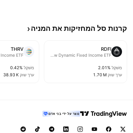
קרנות סל המחזיקות את
המניה
THRV
RDFI
 Income ETF
Rareview Dynamic Fixed Income ETF
מִשׁקָל
2.01%
מִשׁקָל
0.42%
ערך שוק
‪1.70 M‬
ערך שוק
‪38.93 K‬
נוצר על ידי בני אדם