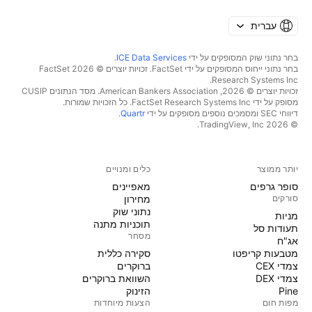
עברית
בחר נתוני שוק המסופקים על ידי
ICE Data Services
.
בחר נתוני ייחוס המסופקים על ידי FactSet. זכויות יוצרים © 2026 ‏FactSet
Research Systems Inc.‏
זכויות יוצרים © 2026, ‏American Bankers Association. מסד הנתונים CUSIP
מסופק על ידי FactSet Research Systems Inc. כל הזכויות שמורות.
דיווחי SEC ומסמכים נוספים מסופקים על ידי
Quartr
.
© 2026 ‏TradingView, Inc.‏
יותר ממוצר
כלים ומנויים
סופר גרפים
מאפיינים
סורקים
מחירון
נתוני שוק
מניות‏
תוכניות מתנה
תעודות סל
מסחר
אג"ח
מטבעות קריפטו
סקירה כללית
צמדי CEX
ברוקרים
צמדי DEX
השוואת ברוקרים
Pine
הזינוק
מפות חום
הצעות מיוחדות