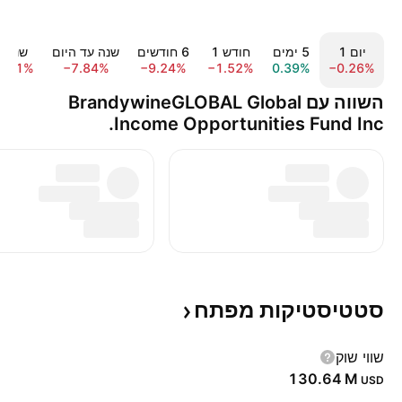
יום ‎1‎
‎5‎ ימים
חודש ‎1‎
‎6‎ חודשים
שנה עד היום
שנה ‎1‎
8.71%
−7.84%
−9.24%
−1.52%
0.39%
−0.26%
השווה עם BrandywineGLOBAL Global
Income Opportunities Fund Inc.
סטטיסטיקות
מפתח
שווי שוק
‪130.64 M‬
USD