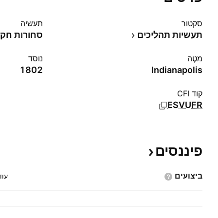
סקטור
תעשיה
תעשיות תהליכים
סחורות חקל
מַטֶה
נוסד
1802
Indianapolis
קוד CFI
ESVUFR
פיננסים
ביצועים
עוד