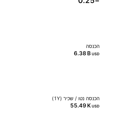
−0.25
הכנסה
‪6.38 B‬
USD
הכנסה נטו / שכיר (1Y)
‪55.49 K‬
USD