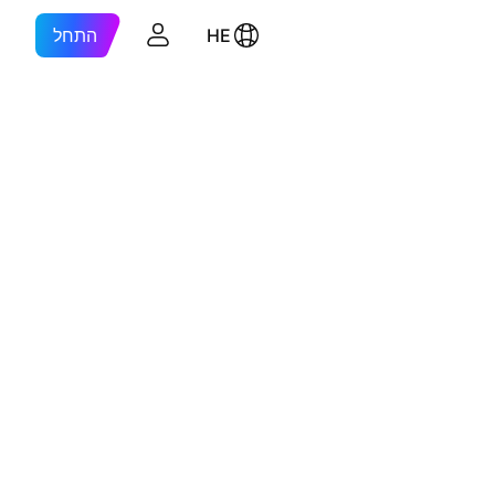
HE
התחל