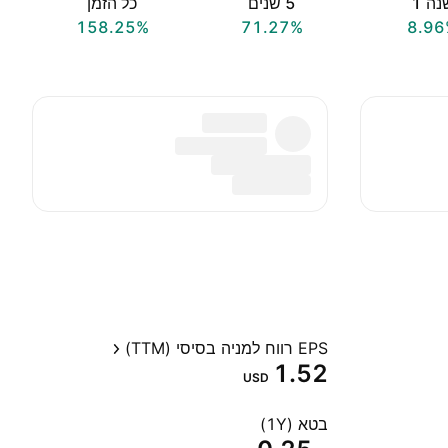
ה ‎1‎
‎5‎ שנים
כל הזמן
158.25%
71.27%
8.96
EPS רווח למניה בסיסי (TTM)
1.52
USD
בטא (1Y)