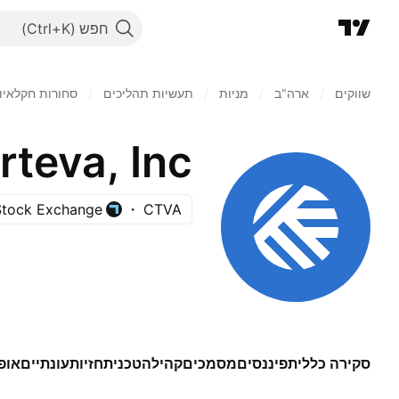
חפש
שווקים
/
ארה"ב‏
/
מניות‏
/
תעשיות תהליכים
/
סחורות חקלאיו
teva, Inc.
Stock Exchange
CTVA
סקירה כללית
פיננסים
מסמכים
קהילה
טכני
תחזיות
עונתיים
אופ