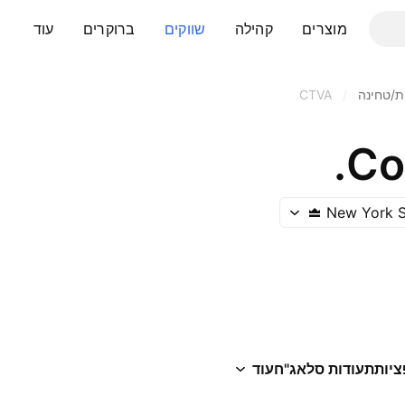
מוצרים
קהילה
שווקים
ברוקרים
עוד
ת/טחינה
/
CTVA
Cor
New York 
ציות
תעודות סל
אג"ח
עוד