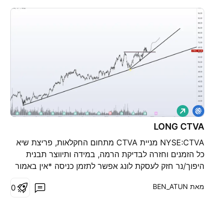
ל
ו
נ
LONG CTVA
ג
NYSE:CTVA מניית CTVA מתחום החקלאות, פריצת שיא
כל הזמנים וחזרה לבדיקת הרמה, במידה ותיווצר תבנית
היפוך/נר חזק לעסקת לונג אפשר לתזמן כניסה *אין באמור
המלצה*
מאת ‎BEN_ATUN‎
0