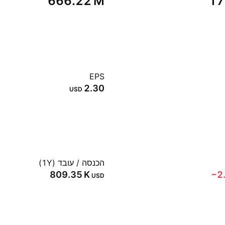
‪666.22 M‬
‪17
EPS
2.30
USD
הכנסה / עובד (1Y)
‪809.35 K‬
‪−2
USD