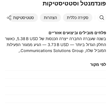
פונדמנטל וסטטיסטיקות
סקירה כללית
הצהרות
סטטיסטיקות
די
פלחים מובילים וביצועים אזוריים
בשנה שעברה החברה ייצרה הכנסות של ‪5.38 B‬ USD, כאשר
החלק הגדול ביותר — ‪3.73 B‬ USD — הגיע ממגזר הפעילות
המוביל שלה, Communications Solutions Group.,
בהשוואה ל-‪3.42 B‬ USD בשנה הקודמת. התרומה הגדולה
ביותר הגיעה מ-ארצות הברית, אשר היוותה ‪1.87 B‬ USD
לפי מקור
בשנה שעברה., עם ‪1.77 B‬ USD בשנה שלפני כן.