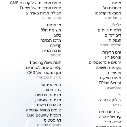
מניות‏
חוזים עתידיים של קבוצת CME
תעודות סל
חוזים עתידיים של Eurex
מטבעות קריפטו
חבילת מניות בארה"ב
לוחות שנה
אודות החברה
כלכלי
מי אנחנו
דו"חות רווחים
משימת חלל
דיבידנדים
בלוג
הנפקות
מרכז תמיכה
מוצרים נוספים
קריירה
ערכת מדיה
זרם חדשות
מוצרים
פורטפוליו
גרפים פונדמנטליים
חנות TradingView
עקומות תשואה
קלפי טארוט לסוחרים
אופציות
זמן המסחר של C63
מפות מאקרו
מדיניות ואבטחה
Pine Script®
תנאי שימוש
אפליקציות
כתב ויתור
נייד
מדיניות פרטיות
שולחן עבודה
מדיניות עוגיות
קהילה
הצהרת נגישות
טיפים בנושא אבטחה
רשת חברתית
תוכנית Bug Bounty
קיר של אהבה
דף סטטוס
הפנה חבר
פתרונות עסקיים
תוכנית היוצרים