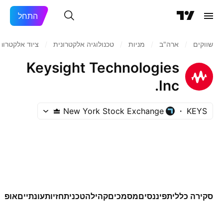
התחל
שווקים
/
ארה"ב‏
/
מניות‏
/
טכנולוגיה אלקטרונית
/
ציוד אלקטרוני
Keysight Technologies
Inc.
New York Stock Exchange
KEYS
סקירה כללית
פיננסים
מסמכים
קהילה
טכני
תחזיות
עונתיים
אופצי