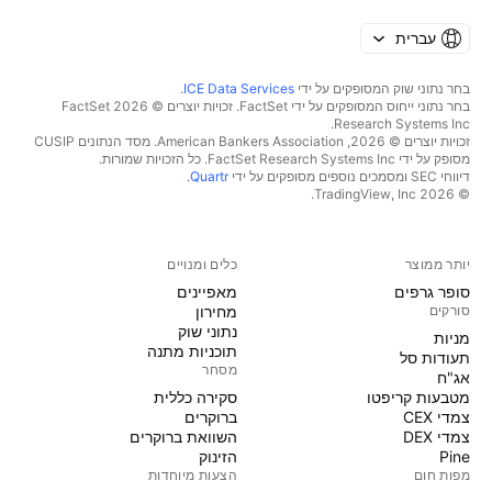
עברית
בחר נתוני שוק המסופקים על ידי
ICE Data Services
.
בחר נתוני ייחוס המסופקים על ידי FactSet. זכויות יוצרים © 2026 ‏FactSet
Research Systems Inc.‏
זכויות יוצרים © 2026, ‏American Bankers Association. מסד הנתונים CUSIP
מסופק על ידי FactSet Research Systems Inc. כל הזכויות שמורות.
דיווחי SEC ומסמכים נוספים מסופקים על ידי
Quartr
.
© 2026 ‏TradingView, Inc.‏
יותר ממוצר
כלים ומנויים
סופר גרפים
מאפיינים
סורקים
מחירון
נתוני שוק
מניות‏
תוכניות מתנה
תעודות סל
מסחר
אג"ח
מטבעות קריפטו
סקירה כללית
צמדי CEX
ברוקרים
צמדי DEX
השוואת ברוקרים
Pine
הזינוק
מפות חום
הצעות מיוחדות