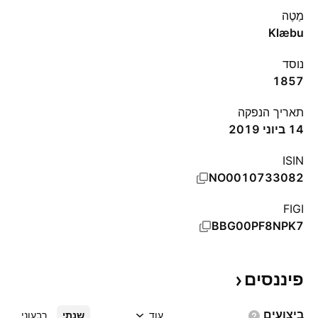
מַטֶה
Klæbu
נוסד
1857
תאריך הנפקה
14 ביוני 2019
ISIN
NO0010733082
FIGI
BBG00PF8NPK7
פיננסים
ביצועים
עוד
שנתי
רבעוני