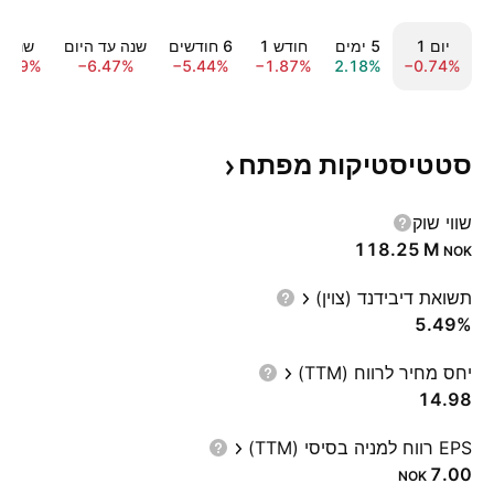
יום ‎1‎
‎5‎ ימים
חודש ‎1‎
‎6‎ חודשים
שנה עד היום
שנה ‎1‎
1.89%
−6.47%
−5.44%
−1.87%
2.18%
−0.74%
סטטיסטיקות
מפתח
שווי שוק
‪118.25 M‬
NOK
תשואת דיבידנד (צוין)
5.49%
יחס מחיר לרווח (TTM)
14.98
EPS רווח למניה בסיסי (TTM)
7.00
NOK