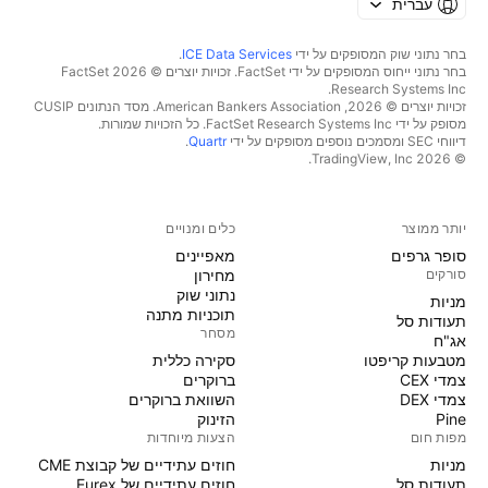
עברית
בחר נתוני שוק המסופקים על ידי
ICE Data Services
.
בחר נתוני ייחוס המסופקים על ידי FactSet. זכויות יוצרים © 2026 ‏FactSet
Research Systems Inc.‏
זכויות יוצרים © 2026, ‏American Bankers Association. מסד הנתונים CUSIP
מסופק על ידי FactSet Research Systems Inc. כל הזכויות שמורות.
דיווחי SEC ומסמכים נוספים מסופקים על ידי
Quartr
.
© 2026 ‏TradingView, Inc.‏
יותר ממוצר
כלים ומנויים
סופר גרפים
מאפיינים
סורקים
מחירון
נתוני שוק
מניות‏
תוכניות מתנה
תעודות סל
מסחר
אג"ח
מטבעות קריפטו
סקירה כללית
צמדי CEX
ברוקרים
צמדי DEX
השוואת ברוקרים
Pine
הזינוק
מפות חום
הצעות מיוחדות
מניות‏
חוזים עתידיים של קבוצת CME
תעודות סל
חוזים עתידיים של Eurex