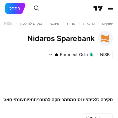
התחל
שווקים
/
נורבגיה
/
מניות‏
/
פיננסי
/
בנקים לחיסכון
/
NISB
Nidaros Sparebank
Euronext Oslo
NISB
סקירה כללית
פיננסים
מסמכים
קהילה
טכני
תחזיות
עונתיים
אג"ח
גרף מלא