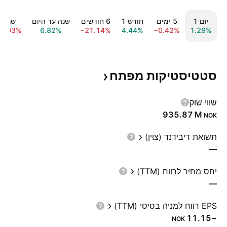
יום ‎1‎
‎5‎ ימים
חודש ‎1‎
‎6‎ חודשים
שנה עד היום
שנה ‎1‎
0.93%
6.82%
−21.14%
4.44%
−0.42%
1.29%
סטטיסטיקות
מפתח
שווי שוק
‪935.87 M‬
NOK
תשואת דיבידנד (צוין)
—
יחס מחיר לרווח (TTM)
—
EPS רווח למניה בסיסי (TTM)
−11.15
NOK