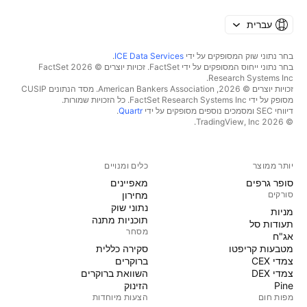
עברית
בחר נתוני שוק המסופקים על ידי
ICE Data Services
.
בחר נתוני ייחוס המסופקים על ידי FactSet. זכויות יוצרים © 2026 ‏FactSet
Research Systems Inc.‏
זכויות יוצרים © 2026, ‏American Bankers Association. מסד הנתונים CUSIP
מסופק על ידי FactSet Research Systems Inc. כל הזכויות שמורות.
דיווחי SEC ומסמכים נוספים מסופקים על ידי
Quartr
.
© 2026 ‏TradingView, Inc.‏
יותר ממוצר
כלים ומנויים
סופר גרפים
מאפיינים
סורקים
מחירון
נתוני שוק
מניות‏
תוכניות מתנה
תעודות סל
מסחר
אג"ח
מטבעות קריפטו
סקירה כללית
צמדי CEX
ברוקרים
צמדי DEX
השוואת ברוקרים
Pine
הזינוק
מפות חום
הצעות מיוחדות