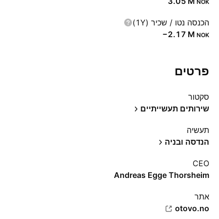
‪3.05 M‬
NOK
הכנסה נטו / שכיר (1Y)
‪−2.17 M‬
NOK
פרטים
סקטור
שירותים תעשייתיים
תעשיה
הנדסה ובניה
CEO
Andreas Egge Thorsheim
אתר‏
otovo.no