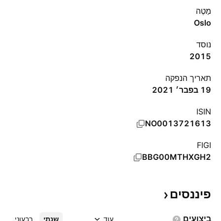
מַטֶה
Oslo
נוסד
2015
תאריך הנפקה
19 בפבר׳ 2021
ISIN
NO0013721613
FIGI
BBG00MTHXGH2
פיננסים
ביצועים
עוד
שנתי
רבעוני