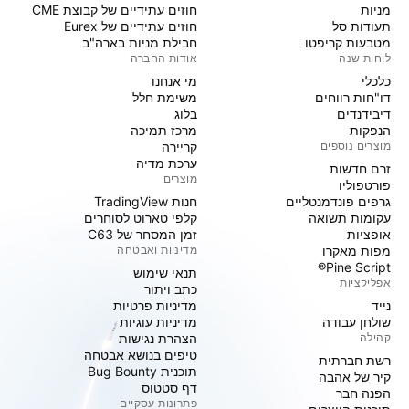
מניות‏
חוזים עתידיים של קבוצת CME
תעודות סל
חוזים עתידיים של Eurex
מטבעות קריפטו
חבילת מניות בארה"ב
לוחות שנה
אודות החברה
כלכלי
מי אנחנו
דו"חות רווחים
משימת חלל
דיבידנדים
בלוג
הנפקות
מרכז תמיכה
מוצרים נוספים
קריירה
ערכת מדיה
זרם חדשות
מוצרים
פורטפוליו
גרפים פונדמנטליים
חנות TradingView
עקומות תשואה
קלפי טארוט לסוחרים
אופציות
זמן המסחר של C63
מפות מאקרו
מדיניות ואבטחה
Pine Script®
תנאי שימוש
אפליקציות
כתב ויתור
נייד
מדיניות פרטיות
שולחן עבודה
מדיניות עוגיות
קהילה
הצהרת נגישות
טיפים בנושא אבטחה
רשת חברתית
תוכנית Bug Bounty
קיר של אהבה
דף סטטוס
הפנה חבר
פתרונות עסקיים