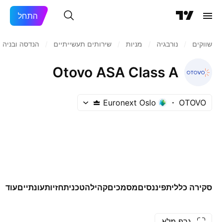
התחל
שווקים
/
נורבגיה
/
מניות‏
/
שירותים תעשייתיים
/
הנדסה ובניה
Otovo ASA Class A
Euronext Oslo
OTOVO
סקירה כללית
פיננסים
מסמכים
קהילה
טכני
תחזיות
עונתיים
עוד
גרף מלא