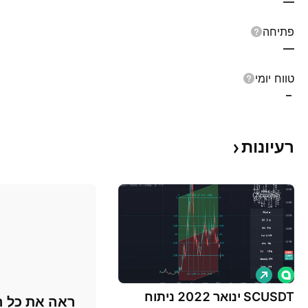
—
פתיחה
—
טווח יומי
–
רעיונות
ל
ו
נ
SCUSDT ינואר 2022 ניתוח
ראה את כל ה
ג