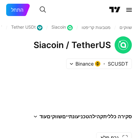
התחל
Tether USDt
Siacoin
שווקים
/
מטבעות קריפטו
/
/
/
T
Siacoin / TetherUS
Binance
SCUSDT
סקירה כללית
קהילה
טכני
עונתיים
שווקים
עוד
גרף מלא