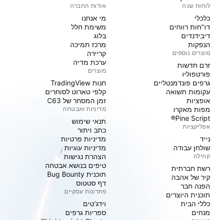
לוחות שנה
אודות החברה
כלכלי
מי אנחנו
דו"חות רווחים
משימת חלל
דיבידנדים
בלוג
הנפקות
מרכז תמיכה
מוצרים נוספים
קריירה
ערכת מדיה
זרם חדשות
מוצרים
פורטפוליו
גרפים פונדמנטליים
חנות TradingView
עקומות תשואה
קלפי טארוט לסוחרים
אופציות
זמן המסחר של C63
מפות מאקרו
מדיניות ואבטחה
Pine Script®
תנאי שימוש
אפליקציות
כתב ויתור
נייד
מדיניות פרטיות
שולחן עבודה
מדיניות עוגיות
קהילה
הצהרת נגישות
טיפים בנושא אבטחה
רשת חברתית
תוכנית Bug Bounty
קיר של אהבה
דף סטטוס
הפנה חבר
פתרונות עסקיים
תוכנית היוצרים
כללי הבית
וידג'טים
מנחים
ספריות גרפים