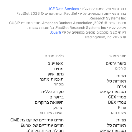
בחר נתוני שוק המסופקים על ידי
ICE Data Services
.
בחר נתוני ייחוס המסופקים על ידי FactSet. זכויות יוצרים © 2026 ‏FactSet
Research Systems Inc.‏
זכויות יוצרים © 2026, ‏American Bankers Association. מסד הנתונים CUSIP
מסופק על ידי FactSet Research Systems Inc. כל הזכויות שמורות.
דיווחי SEC ומסמכים נוספים מסופקים על ידי
Quartr
.
© 2026 ‏TradingView, Inc.‏
יותר ממוצר
כלים ומנויים
סופר גרפים
מאפיינים
סורקים
מחירון
נתוני שוק
מניות‏
תוכניות מתנה
תעודות סל
מסחר
אג"ח
מטבעות קריפטו
סקירה כללית
צמדי CEX
ברוקרים
צמדי DEX
השוואת ברוקרים
Pine
הזינוק
מפות חום
הצעות מיוחדות
מניות‏
חוזים עתידיים של קבוצת CME
תעודות סל
חוזים עתידיים של Eurex
מטבעות קריפטו
חבילת מניות בארה"ב