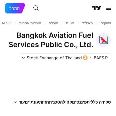
התחל
שווקים
/
תאילנד
/
מניות‏
/
הוֹבָלָה
/
הובלות אחרות
/
BAFS.R
Bangkok Aviation Fuel
Services Public Co., Ltd.
NVDR
Stock Exchange of Thailand
BAFS.R
סקירה כללית
פיננסים
קהילה
טכני
תחזיות
עונתיים
עוד