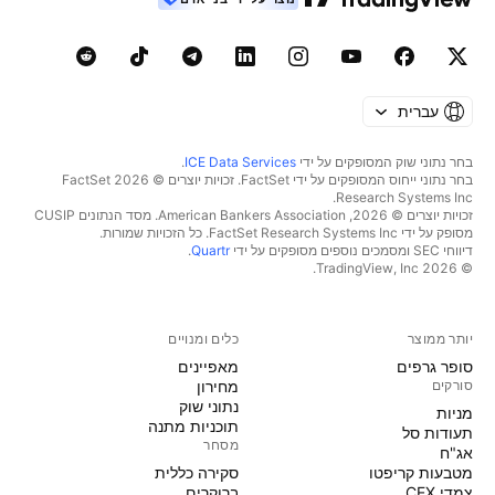
עברית
בחר נתוני שוק המסופקים על ידי
ICE Data Services
.
בחר נתוני ייחוס המסופקים על ידי FactSet. זכויות יוצרים © 2026 ‏FactSet
Research Systems Inc.‏
זכויות יוצרים © 2026, ‏American Bankers Association. מסד הנתונים CUSIP
מסופק על ידי FactSet Research Systems Inc. כל הזכויות שמורות.
דיווחי SEC ומסמכים נוספים מסופקים על ידי
Quartr
.
© 2026 ‏TradingView, Inc.‏
יותר ממוצר
כלים ומנויים
סופר גרפים
מאפיינים
סורקים
מחירון
נתוני שוק
מניות‏
תוכניות מתנה
תעודות סל
מסחר
אג"ח
מטבעות קריפטו
סקירה כללית
צמדי CEX
ברוקרים