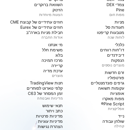
צמדי DEX
השוואת ברוקרים
Pine
הזינוק
מפות חום
הצעות מיוחדות
מניות‏
חוזים עתידיים של קבוצת CME
תעודות סל
חוזים עתידיים של Eurex
מטבעות קריפטו
חבילת מניות בארה"ב
לוחות שנה
אודות החברה
כלכלי
מי אנחנו
דו"חות רווחים
משימת חלל
דיבידנדים
בלוג
הנפקות
מרכז תמיכה
מוצרים נוספים
קריירה
ערכת מדיה
זרם חדשות
מוצרים
פורטפוליו
גרפים פונדמנטליים
חנות TradingView
עקומות תשואה
קלפי טארוט לסוחרים
אופציות
זמן המסחר של C63
מפות מאקרו
מדיניות ואבטחה
Pine Script®
תנאי שימוש
אפליקציות
כתב ויתור
נייד
מדיניות פרטיות
שולחן עבודה
מדיניות עוגיות
קהילה
הצהרת נגישות