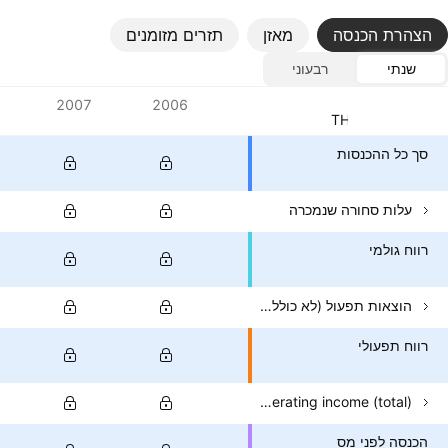
הצהרת הכנסה
מאזן
תזרים מזומנים
שנתי
רבעוני
ערכים
2007
2006
מטבע: THB
סך כל ההכנסות
עלות סחורה שנמכרה
רווח גולמי
הוצאות תפעול (לא כולל COGS)
רווח תפעולי
Non-operating income (total)
הכנסה לפני מס