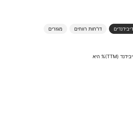
יבידנדים
דו"חות רווחים
מגזרים
הדיבידנד האחרון למניה היה 0.22 THB. נכון להיום, תשואת הדיבידנד (TTM)% היא