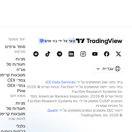
יותר ממוצר
נוצר על ידי בני אדם
סופר גרפים
סורקים
מניות‏
תעודות סל
עברית
אג"ח
מטבעות קריפט
צמדי CEX
בחר נתוני שוק המסופקים על ידי
ICE Data Services
.
צמדי DEX
בחר נתוני ייחוס המסופקים על ידי FactSet. זכויות יוצרים © 2026
Pine
מפות חום
זכויות יוצרים © 2026, ‏American Bankers Association. מסד
הנתונים CUSIP מסופק על ידי FactSet Research Systems Inc.
מניות‏
כל הזכויות שמורות.
תעודות סל
דיווחי SEC ומסמכים נוספים מסופקים על ידי
Quartr
.
מטבעות קריפט
© 2026 ‏TradingView, Inc.‏
לוחות שנה
כלכלי
דו"חות רווחים