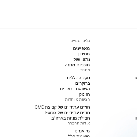
כלים ומנויים
מאפיינים
מחירון
נתוני שוק
תוכניות מתנה
מסחר
ו
סקירה כללית
ברוקרים
השוואת ברוקרים
הזינוק
הצעות מיוחדות
חוזים עתידיים של קבוצת CME
חוזים עתידיים של Eurex
ו
חבילת מניות בארה"ב
אודות החברה
מי אנחנו
משימת חלל