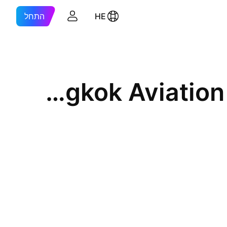
HE
התחל
Bangkok Aviation Fuel Services Public Co., Ltd.