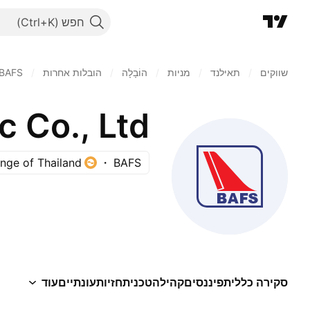
חפש
שווקים
/
תאילנד
/
מניות‏
/
הוֹבָלָה
/
הובלות אחרות
/
BAFS
nge of Thailand
BAFS
סקירה כללית
פיננסים
קהילה
טכני
תחזיות
עונתיים
עוד