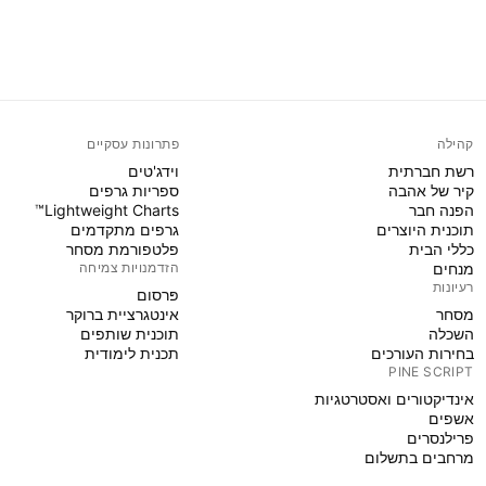
קהילה
פתרונות עסקיים
רשת חברתית
וידג'טים
קיר של אהבה
ספריות גרפים
הפנה חבר
Lightweight Charts™
תוכנית היוצרים
גרפים מתקדמים
כללי הבית
פלטפורמת מסחר
מנחים
הזדמנויות צמיחה
רעיונות
פּרסום
מסחר
אינטגרציית ברוקר
השכלה
תוכנית שותפים
בחירות העורכים
תכנית לימודית
PINE SCRIPT
אינדיקטורים ואסטרטגיות
אשפים
פרילנסרים
מרחבים בתשלום