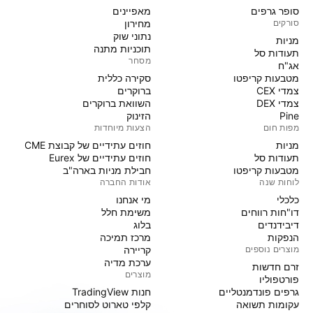
סופר גרפים
מאפיינים
סורקים
מחירון
נתוני שוק
מניות‏
תוכניות מתנה
תעודות סל
מסחר
אג"ח
מטבעות קריפטו
סקירה כללית
צמדי CEX
ברוקרים
צמדי DEX
השוואת ברוקרים
Pine
הזינוק
מפות חום
הצעות מיוחדות
מניות‏
חוזים עתידיים של קבוצת CME
תעודות סל
חוזים עתידיים של Eurex
מטבעות קריפטו
חבילת מניות בארה"ב
לוחות שנה
אודות החברה
כלכלי
מי אנחנו
דו"חות רווחים
משימת חלל
דיבידנדים
בלוג
הנפקות
מרכז תמיכה
מוצרים נוספים
קריירה
ערכת מדיה
זרם חדשות
מוצרים
פורטפוליו
גרפים פונדמנטליים
חנות TradingView
עקומות תשואה
קלפי טארוט לסוחרים