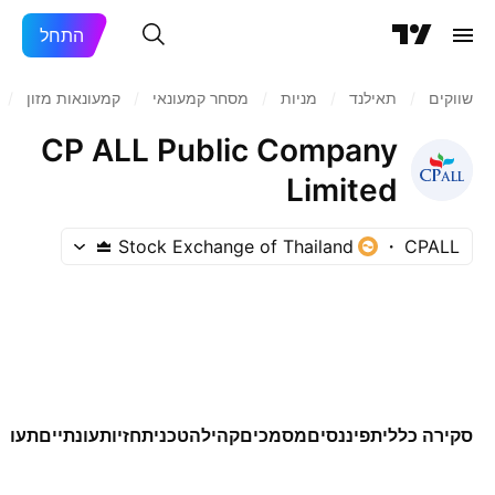
התחל
שווקים
/
תאילנד
/
מניות‏
/
מסחר קמעונאי
/
קמעונאות מזון
/
CP ALL Public Company
Limited
Stock Exchange of Thailand
CPALL
סקירה כללית
פיננסים
מסמכים
קהילה
טכני
תחזיות
עונתיים
תעודו