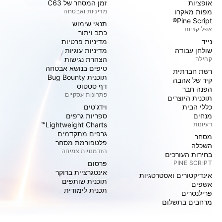
אופציות
זמן המסחר של C63
מפות מאקרו
מדיניות ואבטחה
Pine Script®
תנאי שימוש
אפליקציות
כתב ויתור
נייד
מדיניות פרטיות
שולחן עבודה
מדיניות עוגיות
קהילה
הצהרת נגישות
טיפים בנושא אבטחה
רשת חברתית
תוכנית Bug Bounty
קיר של אהבה
דף סטטוס
הפנה חבר
פתרונות עסקיים
תוכנית היוצרים
כללי הבית
וידג'טים
מנחים
ספריות גרפים
רעיונות
Lightweight Charts™
גרפים מתקדמים
מסחר
פלטפורמת מסחר
השכלה
הזדמנויות צמיחה
בחירות העורכים
PINE SCRIPT
פּרסום
אינטגרציית ברוקר
אינדיקטורים ואסטרטגיות
תוכנית שותפים
אשפים
תכנית לימודית
פרילנסרים
מרחבים בתשלום