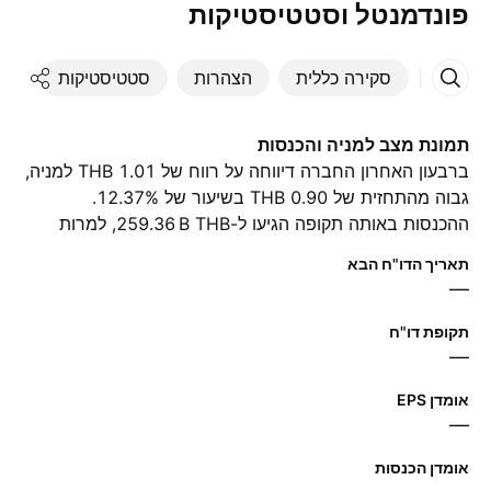
פונדמנטל וסטטיסטיקות
סקירה כללית
הצהרות
סטטיסטיקות
די
תמונת מצב למניה והכנסות
ברבעון האחרון החברה דיווחה על רווח של 1.01 THB למניה,
גבוה מהתחזית של 0.90 THB בשיעור של 12.37%.
ההכנסות באותה תקופה הגיעו ל-‪259.36 B‬ THB, למרות
תחזית של ‪256.19 B‬ THB. ברבעון הבא האנליסטים צופים
תאריך הדו"ח הבא
רווח של 0.83 THB למניה והכנסות של ‪257.52 B‬ THB.
—
תקופת דו"ח
—
אומדן EPS
—
אומדן הכנסות