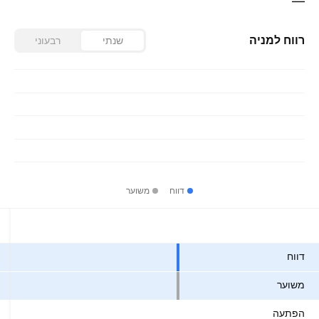
—
רווח למניה
שנתי
רבעוני
דווח
משוער
ערכים
דווח
משוער
הפתעה