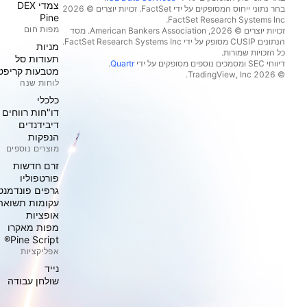
צמדי DEX
בחר נתוני ייחוס המסופקים על ידי FactSet. זכויות יוצרים © 2026
Pine
מפות חום
זכויות יוצרים © 2026, ‏American Bankers Association. מסד
הנתונים CUSIP מסופק על ידי FactSet Research Systems Inc.
מניות‏
כל הזכויות שמורות.
תעודות סל
דיווחי SEC ומסמכים נוספים מסופקים על ידי
Quartr
.
מטבעות קריפט
© 2026 ‏TradingView, Inc.‏
לוחות שנה
כלכלי
דו"חות רווחים
דיבידנדים
הנפקות
מוצרים נוספים
זרם חדשות
פורטפוליו
גרפים פונדמנט
עקומות תשואה
אופציות
מפות מאקרו
Pine Script®
אפליקציות
נייד
שולחן עבודה