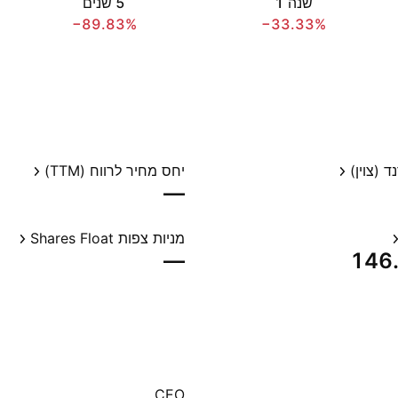
שנה ‎1‎
‎5‎ שנים
−89.83%
−33.33%
 (צוין)
יחס מחיר לרווח (TTM)
—
מניות צפות Shares Float
—
‪146
CEO