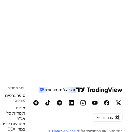
יותר ממוצר
נוצר על ידי בני אדם
סופר גרפים
סורקים
מניות‏
תעודות סל
עברית
אג"ח
מטבעות קריפט
צמדי CEX
בחר נתוני שוק המסופקים על ידי
ICE Data Services
.