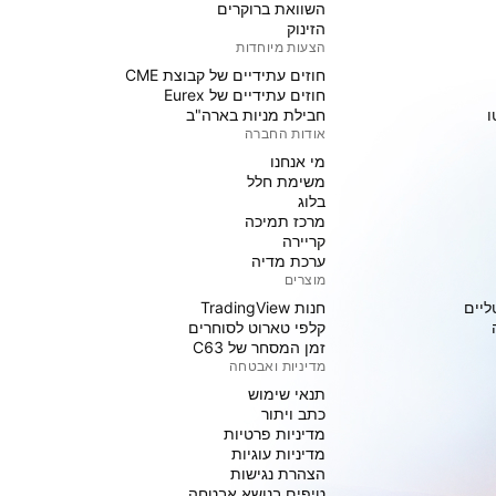
השוואת ברוקרים
הזינוק
הצעות מיוחדות
חוזים עתידיים של קבוצת CME
חוזים עתידיים של Eurex
ו
חבילת מניות בארה"ב
אודות החברה
מי אנחנו
משימת חלל
בלוג
מרכז תמיכה
קריירה
ערכת מדיה
מוצרים
ליים
חנות TradingView
קלפי טארוט לסוחרים
זמן המסחר של C63
מדיניות ואבטחה
תנאי שימוש
כתב ויתור
מדיניות פרטיות
מדיניות עוגיות
הצהרת נגישות
טיפים בנושא אבטחה