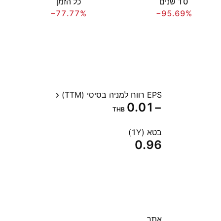
‎10‎ שנים
כל הזמן
−77.77%
−95.69%
EPS רווח למניה בסיסי (TTM)
−0.01
THB
בטא (1Y)
0.96
אתר‏