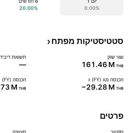
יום ‎1‎
‎6‎ חודשים
20.00%
0.00%
סטטיסטיקות
מפתח
שווי שוק
תשואת דיבידנד
—
‪161.46 M‬
THB
הכנסה נטו (FY)
הכנסה (FY)
.73 M‬
‪−29.28 M‬
THB
THB
פרטים
סקטור
תעשיה