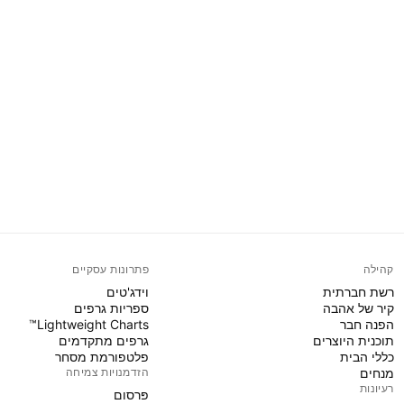
קהילה
פתרונות עסקיים
רשת חברתית
וידג'טים
קיר של אהבה
ספריות גרפים
הפנה חבר
Lightweight Charts™
תוכנית היוצרים
גרפים מתקדמים
כללי הבית
פלטפורמת מסחר
מנחים
הזדמנויות צמיחה
רעיונות
פּרסום