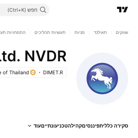
חפש
שווקים
/
תאילנד
/
מניות‏
/
תעשיות תהליכים
/
התמחויות תעש
Ltd. NVDR
 of Thailand
DIMET.R
סקירה כללית
פיננסים
קהילה
טכני
עונתיים
עוד