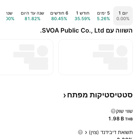
יום ‎1‎
‎5‎ ימים
חודש ‎1‎
‎6‎ חודשים
שנה עד היום
שנה ‎1‎
92.00%
81.82%
80.45%
35.59%
5.26%
0.00%
השווה עם SVOA Public Co., Ltd.
סטטיסטיקות
מפתח
שווי שוק
‪1.98 B‬
THB
תשואת דיבידנד (צוין)