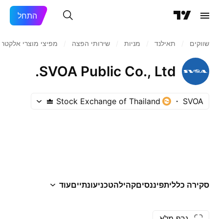
התחל
שווקים
/
תאילנד
/
מניות‏
/
שירותי הפצה
/
מפיצי מוצרי אלקטרו
SVOA Public Co., Ltd.
Stock Exchange of Thailand
SVOA
סקירה כללית
פיננסים
קהילה
טכני
עונתיים
עוד
גרף מלא