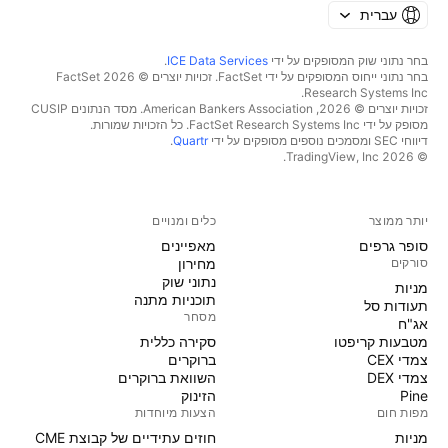
עברית
בחר נתוני שוק המסופקים על ידי
ICE Data Services
.
בחר נתוני ייחוס המסופקים על ידי FactSet. זכויות יוצרים © 2026 ‏FactSet
Research Systems Inc.‏
זכויות יוצרים © 2026, ‏American Bankers Association. מסד הנתונים CUSIP
מסופק על ידי FactSet Research Systems Inc. כל הזכויות שמורות.
דיווחי SEC ומסמכים נוספים מסופקים על ידי
Quartr
.
© 2026 ‏TradingView, Inc.‏
יותר ממוצר
כלים ומנויים
סופר גרפים
מאפיינים
סורקים
מחירון
נתוני שוק
מניות‏
תוכניות מתנה
תעודות סל
מסחר
אג"ח
מטבעות קריפטו
סקירה כללית
צמדי CEX
ברוקרים
צמדי DEX
השוואת ברוקרים
Pine
הזינוק
מפות חום
הצעות מיוחדות
מניות‏
חוזים עתידיים של קבוצת CME