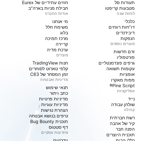
תעודות סל
חוזים עתידיים של Eurex
מטבעות קריפטו
חבילת מניות בארה"ב
לוחות שנה
אודות החברה
כלכלי
מי אנחנו
דו"חות רווחים
משימת חלל
דיבידנדים
בלוג
הנפקות
מרכז תמיכה
מוצרים נוספים
קריירה
ערכת מדיה
זרם חדשות
מוצרים
פורטפוליו
גרפים פונדמנטליים
חנות TradingView
עקומות תשואה
קלפי טארוט לסוחרים
אופציות
זמן המסחר של C63
מפות מאקרו
מדיניות ואבטחה
Pine Script®
תנאי שימוש
אפליקציות
כתב ויתור
נייד
מדיניות פרטיות
שולחן עבודה
מדיניות עוגיות
קהילה
הצהרת נגישות
טיפים בנושא אבטחה
רשת חברתית
תוכנית Bug Bounty
קיר של אהבה
דף סטטוס
הפנה חבר
פתרונות עסקיים
תוכנית היוצרים
כללי הבית
וידג'טים