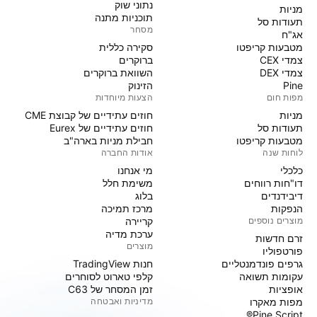
נתוני שוק
מניות‏
תוכניות מתנה
תעודות סל
מסחר
אג"ח
מטבעות קריפטו
סקירה כללית
צמדי CEX
ברוקרים
צמדי DEX
השוואת ברוקרים
Pine
הזינוק
מפות חום
הצעות מיוחדות
מניות‏
חוזים עתידיים של קבוצת CME
תעודות סל
חוזים עתידיים של Eurex
מטבעות קריפטו
חבילת מניות בארה"ב
לוחות שנה
אודות החברה
כלכלי
מי אנחנו
דו"חות רווחים
משימת חלל
דיבידנדים
בלוג
הנפקות
מרכז תמיכה
מוצרים נוספים
קריירה
ערכת מדיה
זרם חדשות
מוצרים
פורטפוליו
גרפים פונדמנטליים
חנות TradingView
עקומות תשואה
קלפי טארוט לסוחרים
אופציות
זמן המסחר של C63
מפות מאקרו
מדיניות ואבטחה
Pine Script®