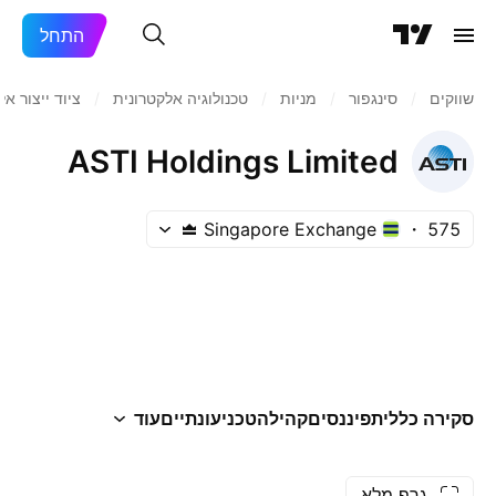
התחל
שווקים
/
סינגפור
/
מניות‏
/
טכנולוגיה אלקטרונית
/
ציוד ייצור אל
ASTI Holdings Limited
Singapore Exchange
575
סקירה כללית
פיננסים
קהילה
טכני
עונתיים
עוד
גרף מלא