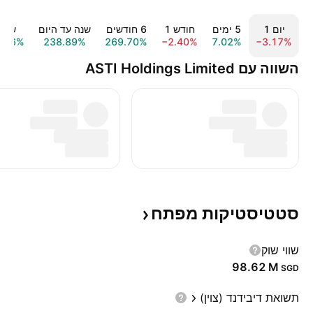
יום ‎1‎
‎5‎ ימים
חודש ‎1‎
‎6‎ חודשים
שנה עד היום
שנה 1‎
8.46%
238.89%
269.70%
−2.40%
7.02%
−3.17%
השווה עם ASTI Holdings Limited
סטטיסטיקות
מפתח
שווי שוק
‪98.62 M‬
SGD
תשואת דיבידנד (צוין)