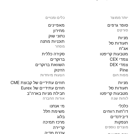
יותר ממוצר
כלים ומנויים
סופר גרפים
מאפיינים
סורקים
מחירון
נתוני שוק
מניות‏
תוכניות מתנה
תעודות סל
מסחר
אג"ח
מטבעות קריפטו
סקירה כללית
צמדי CEX
ברוקרים
צמדי DEX
השוואת ברוקרים
Pine
הזינוק
מפות חום
הצעות מיוחדות
מניות‏
חוזים עתידיים של קבוצת CME
תעודות סל
חוזים עתידיים של Eurex
מטבעות קריפטו
חבילת מניות בארה"ב
לוחות שנה
אודות החברה
כלכלי
מי אנחנו
דו"חות רווחים
משימת חלל
דיבידנדים
בלוג
הנפקות
מרכז תמיכה
מוצרים נוספים
קריירה
ערכת מדיה