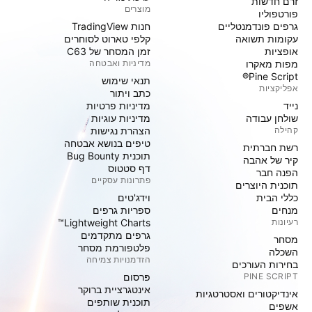
זרם חדשות
מוצרים
פורטפוליו
גרפים פונדמנטליים
חנות TradingView
עקומות תשואה
קלפי טארוט לסוחרים
אופציות
זמן המסחר של C63
מפות מאקרו
מדיניות ואבטחה
Pine Script®
תנאי שימוש
אפליקציות
כתב ויתור
נייד
מדיניות פרטיות
שולחן עבודה
מדיניות עוגיות
קהילה
הצהרת נגישות
טיפים בנושא אבטחה
רשת חברתית
תוכנית Bug Bounty
קיר של אהבה
דף סטטוס
הפנה חבר
פתרונות עסקיים
תוכנית היוצרים
כללי הבית
וידג'טים
מנחים
ספריות גרפים
רעיונות
Lightweight Charts™
גרפים מתקדמים
מסחר
פלטפורמת מסחר
השכלה
הזדמנויות צמיחה
בחירות העורכים
PINE SCRIPT
פּרסום
אינטגרציית ברוקר
אינדיקטורים ואסטרטגיות
תוכנית שותפים
אשפים