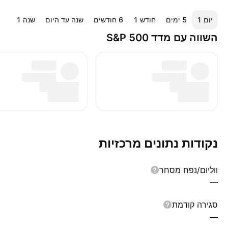
יום ‎1‎
‎5‎ ימים
חודש ‎1‎
‎6‎ חודשים
שנה עד היום
שנה ‎1‎
‎5‎ שנים
השווה עם מדד S&P 500 ‏
נקודות נתונים מרכזיות
ווליום/נפח מסחר
—
סגירה קודמת
—