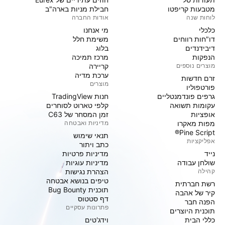
מטבעות קריפטו
חבילת מניות בארה"ב
לוחות שנה
אודות החברה
כלכלי
מי אנחנו
דו"חות רווחים
משימת חלל
דיבידנדים
בלוג
הנפקות
מרכז תמיכה
מוצרים נוספים
קריירה
ערכת מדיה
זרם חדשות
מוצרים
פורטפוליו
גרפים פונדמנטליים
חנות TradingView
עקומות תשואה
קלפי טארוט לסוחרים
אופציות
זמן המסחר של C63
מפות מאקרו
מדיניות ואבטחה
Pine Script®
תנאי שימוש
אפליקציות
כתב ויתור
נייד
מדיניות פרטיות
שולחן עבודה
מדיניות עוגיות
קהילה
הצהרת נגישות
טיפים בנושא אבטחה
רשת חברתית
תוכנית Bug Bounty
קיר של אהבה
דף סטטוס
הפנה חבר
פתרונות עסקיים
תוכנית היוצרים
כללי הבית
וידג'טים