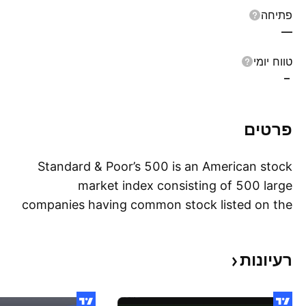
פתיחה
—
טווח יומי
–
פרטים
Standard & Poor’s 500 is an American stock
market index consisting of 500 large
companies having common stock listed on the
הצג
NYSE or NASDAQ and their market
capitalizations. It captures approximately 80%
רעיונות
coverage of available market capitalization.
Because it includes both growth stocks and
value stocks it is one of the most followed