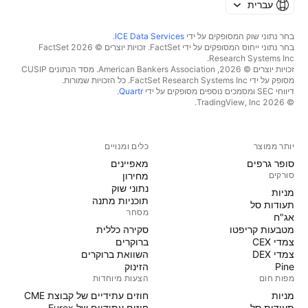
עברית
בחר נתוני שוק המסופקים על ידי
ICE Data Services
.
בחר נתוני ייחוס המסופקים על ידי FactSet. זכויות יוצרים © 2026 ‏FactSet
Research Systems Inc.‏
זכויות יוצרים © 2026, ‏American Bankers Association. מסד הנתונים CUSIP
מסופק על ידי FactSet Research Systems Inc. כל הזכויות שמורות.
דיווחי SEC ומסמכים נוספים מסופקים על ידי
Quartr
.
© 2026 ‏TradingView, Inc.‏
יותר ממוצר
כלים ומנויים
סופר גרפים
מאפיינים
סורקים
מחירון
נתוני שוק
מניות‏
תוכניות מתנה
תעודות סל
מסחר
אג"ח
מטבעות קריפטו
סקירה כללית
צמדי CEX
ברוקרים
צמדי DEX
השוואת ברוקרים
Pine
הזינוק
מפות חום
הצעות מיוחדות
מניות‏
חוזים עתידיים של קבוצת CME
תעודות סל
חוזים עתידיים של Eurex