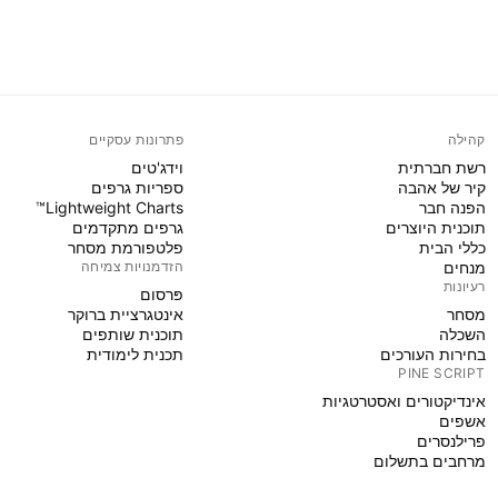
קהילה
פתרונות עסקיים
רשת חברתית
וידג'טים
קיר של אהבה
ספריות גרפים
הפנה חבר
Lightweight Charts™
תוכנית היוצרים
גרפים מתקדמים
כללי הבית
פלטפורמת מסחר
מנחים
הזדמנויות צמיחה
רעיונות
פּרסום
מסחר
אינטגרציית ברוקר
השכלה
תוכנית שותפים
בחירות העורכים
תכנית לימודית
PINE SCRIPT
אינדיקטורים ואסטרטגיות
אשפים
פרילנסרים
מרחבים בתשלום