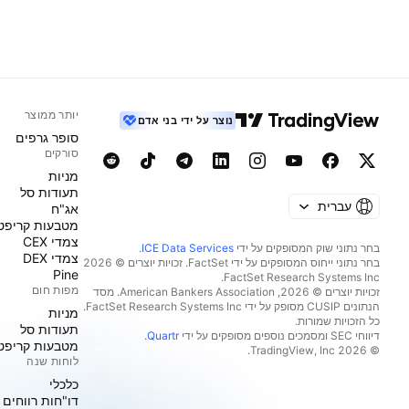
יותר ממוצר
נוצר על ידי בני אדם
סופר גרפים
סורקים
מניות‏
תעודות סל
עברית
אג"ח
מטבעות קריפט
צמדי CEX
בחר נתוני שוק המסופקים על ידי
ICE Data Services
.
צמדי DEX
בחר נתוני ייחוס המסופקים על ידי FactSet. זכויות יוצרים © 2026
Pine
מפות חום
זכויות יוצרים © 2026, ‏American Bankers Association. מסד
הנתונים CUSIP מסופק על ידי FactSet Research Systems Inc.
מניות‏
כל הזכויות שמורות.
תעודות סל
דיווחי SEC ומסמכים נוספים מסופקים על ידי
Quartr
.
מטבעות קריפט
© 2026 ‏TradingView, Inc.‏
לוחות שנה
כלכלי
דו"חות רווחים