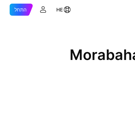
HE
התחל
Morabaha