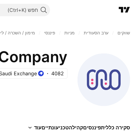
חפש
שווקים
/
ערב הסעודית
/
מניות‏
/
פיננסי
/
מימון / השכרה / ליס
g Company
Saudi Exchange
4082
סקירה כללית
פיננסים
קהילה
טכני
עונתיים
עוד