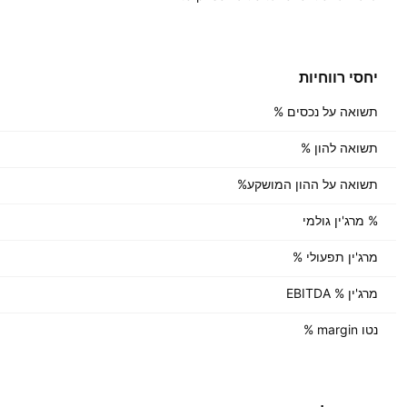
יחסי רווחיות
תשואה על נכסים %
תשואה להון %
תשואה על ההון המושקע%
% מרג'ין גולמי
מרג'ין תפעולי %
מרג'ין % EBITDA
נטו margin %