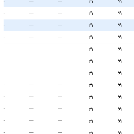
—
—
—
—
—
—
—
—
—
—
—
—
—
—
—
—
—
—
—
—
—
—
—
—
—
—
—
—
—
—
—
—
—
—
—
—