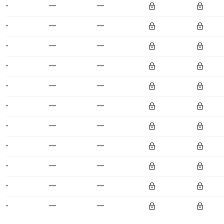
—
—
—
—
—
—
—
—
—
—
—
—
—
—
—
—
—
—
—
—
—
—
—
—
—
—
—
—
—
—
—
—
—