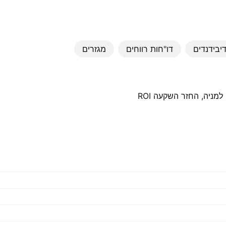
יבידנדים
דו"חות רווחים
מגזרים
אם אתה רוצה לבדוק את שווי השוק של החברה, יחס P/E, רווח למניה, החזר השקעה ROI