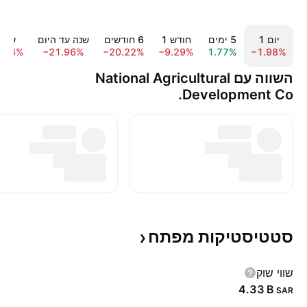
יום ‎1‎
‎5‎ ימים
חודש ‎1‎
‎6‎ חודשים
שנה עד היום
שנה 1‎
1.46%
−21.96%
−20.22%
−9.29%
1.77%
−1.98%
השווה עם National Agricultural
Development Co.
סטטיסטיקות
מפתח
שווי שוק
‪4.33 B‬
SAR