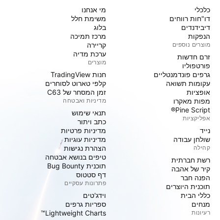
כלכלי
מי אנחנו
דו"חות רווחים
משימת חלל
דיבידנדים
בלוג
הנפקות
מרכז תמיכה
מוצרים נוספים
קריירה
ערכת מדיה
זרם חדשות
מוצרים
פורטפוליו
גרפים פונדמנטליים
חנות TradingView
עקומות תשואה
קלפי טארוט לסוחרים
אופציות
זמן המסחר של C63
מפות מאקרו
מדיניות ואבטחה
Pine Script®
תנאי שימוש
אפליקציות
כתב ויתור
נייד
מדיניות פרטיות
שולחן עבודה
מדיניות עוגיות
קהילה
הצהרת נגישות
טיפים בנושא אבטחה
רשת חברתית
תוכנית Bug Bounty
קיר של אהבה
דף סטטוס
הפנה חבר
פתרונות עסקיים
תוכנית היוצרים
כללי הבית
וידג'טים
מנחים
ספריות גרפים
רעיונות
Lightweight Charts™