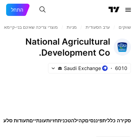
התחל
שווקים
/
ערב הסעודית
/
מניות‏
/
מוצרי צריכה שאינם בני-קיימא
/
National Agricultural
Development Co.
Saudi Exchange
6010
סקירה כללית
פיננסים
קהילה
טכני
תחזיות
עונתיים
תעודות סל
עוד