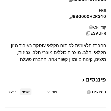
FIGI
BBG000H2RG10
קוד CFI
ESVUFR
החברה הלאומית לפיתוח חקלאי עוסקת בעיבוד מזון
חקלאי וחלב. מוצריה כוללים מוצרי חלב, גבינות,
מיצים, קינוחים ומזון קשור אחר. החברה פועלת
הצג
בתחומי החלב, המזון והחקלאות. הפיתוח הלאומי
החקלאי נוסדה ב-18 באוגוסט 1981 ומרכזה בריאד,
פיננסים
ערב הסעודית.
ביצועים
עוד
שנתי
רבעוני