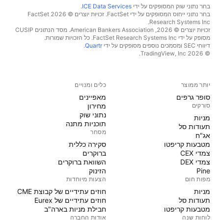
בחר נתוני שוק המסופקים על ידי
ICE Data Services
.
בחר נתוני ייחוס המסופקים על ידי FactSet. זכויות יוצרים © 2026 ‏FactSet
Research Systems Inc.‏
זכויות יוצרים © 2026, ‏American Bankers Association. מסד הנתונים CUSIP
מסופק על ידי FactSet Research Systems Inc. כל הזכויות שמורות.
דיווחי SEC ומסמכים נוספים מסופקים על ידי
Quartr
.
© 2026 ‏TradingView, Inc.‏
יותר ממוצר
כלים ומנויים
סופר גרפים
מאפיינים
סורקים
מחירון
נתוני שוק
מניות‏
תוכניות מתנה
תעודות סל
מסחר
אג"ח
מטבעות קריפטו
סקירה כללית
צמדי CEX
ברוקרים
צמדי DEX
השוואת ברוקרים
Pine
הזינוק
מפות חום
הצעות מיוחדות
מניות‏
חוזים עתידיים של קבוצת CME
תעודות סל
חוזים עתידיים של Eurex
מטבעות קריפטו
חבילת מניות בארה"ב
לוחות שנה
אודות החברה