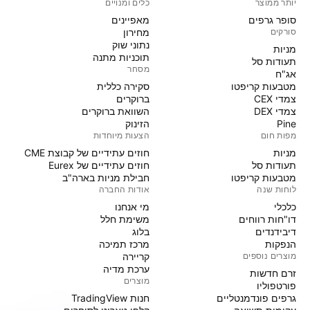
יותר ממוצר
כלים ומנויים
סופר גרפים
מאפיינים
סורקים
מחירון
נתוני שוק
מניות‏
תוכניות מתנה
תעודות סל
מסחר
אג"ח
מטבעות קריפטו
סקירה כללית
צמדי CEX
ברוקרים
צמדי DEX
השוואת ברוקרים
Pine
הזינוק
מפות חום
הצעות מיוחדות
מניות‏
חוזים עתידיים של קבוצת CME
תעודות סל
חוזים עתידיים של Eurex
מטבעות קריפטו
חבילת מניות בארה"ב
לוחות שנה
אודות החברה
כלכלי
מי אנחנו
דו"חות רווחים
משימת חלל
דיבידנדים
בלוג
הנפקות
מרכז תמיכה
מוצרים נוספים
קריירה
ערכת מדיה
זרם חדשות
מוצרים
פורטפוליו
גרפים פונדמנטליים
חנות TradingView