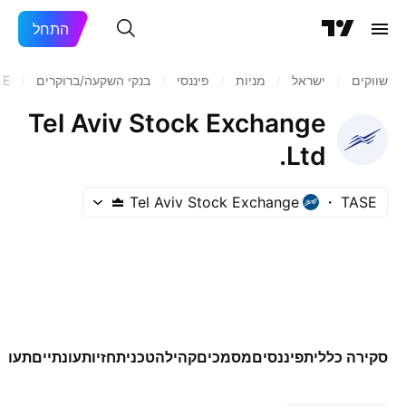
התחל
שווקים
/
ישראל
/
מניות‏
/
פיננסי
/
בנקי השקעה/ברוקרים
/
SE
Tel Aviv Stock Exchange
Ltd.
Tel Aviv Stock Exchange
TASE
סקירה כללית
פיננסים
מסמכים
קהילה
טכני
תחזיות
עונתיים
תעודו