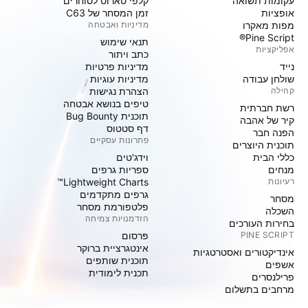
עקומות תשואה
קלפי טארוט לסוחרים
אופציות
זמן המסחר של C63
מפות מאקרו
מדיניות ואבטחה
Pine Script®
תנאי שימוש
אפליקציות
כתב ויתור
נייד
מדיניות פרטיות
שולחן עבודה
מדיניות עוגיות
קהילה
הצהרת נגישות
טיפים בנושא אבטחה
רשת חברתית
תוכנית Bug Bounty
קיר של אהבה
דף סטטוס
הפנה חבר
פתרונות עסקיים
תוכנית היוצרים
כללי הבית
וידג'טים
מנחים
ספריות גרפים
רעיונות
Lightweight Charts™
גרפים מתקדמים
מסחר
פלטפורמת מסחר
השכלה
הזדמנויות צמיחה
בחירות העורכים
PINE SCRIPT
פּרסום
אינטגרציית ברוקר
אינדיקטורים ואסטרטגיות
תוכנית שותפים
אשפים
תכנית לימודית
פרילנסרים
מרחבים בתשלום