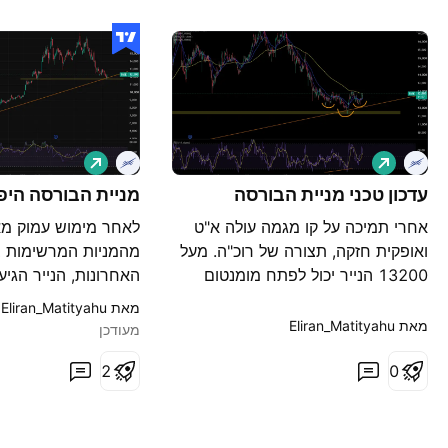
ל
ל
ו
ו
נ
עדכון טכני מניית הבורסה
נ
מניית הבורסה היפ
ג
ג
אחרי תמיכה על קו מגמה עולה א"ט
לאחר מימוש עמוק מ
ואופקית חזקה, תצורה של רוכ"ה. מעל
מהמניות המרשימות ב
13200 הנייר יכול לפתח מומנטום
האחרונות, הנייר הגיע
חזק. מאז נקודת ההיפוך הנייר נסחר
מפגש של קו מגמה עו
מאת ‎Eliran_Matityahu‎
במומנטום חיובי. טרייד פעיל עם אופק
ואופקית חזקה, הנייר 
מאת ‎Eliran_Matityahu‎
מעודכן
חיובי.
כיוון תוך יומי ומעבר 
0
2
במחזור גבוה מאוד. ס
נצפתה בגרף! שינוי כיו
לת
בערך. אם הנייר ייצר