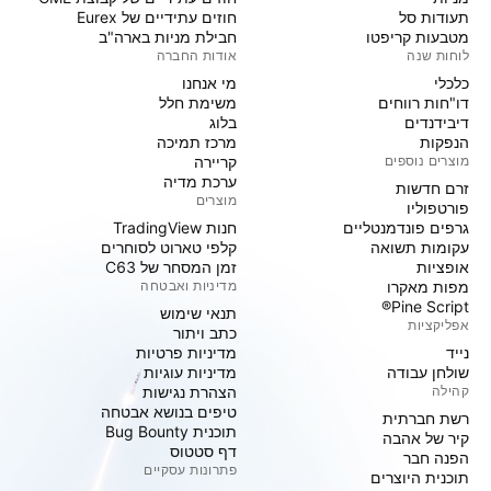
תעודות סל
חוזים עתידיים של Eurex
מטבעות קריפטו
חבילת מניות בארה"ב
לוחות שנה
אודות החברה
כלכלי
מי אנחנו
דו"חות רווחים
משימת חלל
דיבידנדים
בלוג
הנפקות
מרכז תמיכה
מוצרים נוספים
קריירה
ערכת מדיה
זרם חדשות
מוצרים
פורטפוליו
גרפים פונדמנטליים
חנות TradingView
עקומות תשואה
קלפי טארוט לסוחרים
אופציות
זמן המסחר של C63
מפות מאקרו
מדיניות ואבטחה
Pine Script®
תנאי שימוש
אפליקציות
כתב ויתור
נייד
מדיניות פרטיות
שולחן עבודה
מדיניות עוגיות
קהילה
הצהרת נגישות
טיפים בנושא אבטחה
רשת חברתית
תוכנית Bug Bounty
קיר של אהבה
דף סטטוס
הפנה חבר
פתרונות עסקיים
תוכנית היוצרים