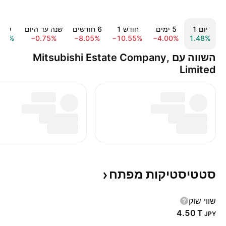
יום ‎1‎
‎5‎ ימים
חודש ‎1‎
‎6‎ חודשים
שנה עד היום
שנה 1‎
.19%
−0.75%
−8.05%
−10.55%
−4.00%
1.48%
השווה עם Mitsubishi Estate Company,
Limited
סטטיסטיקות
מפתח
שווי שוק
‪4.50 T‬
JPY