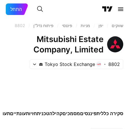
התחל
שווקים
/
יפן‏
/
מניות‏
/
פיננסי
/
פיתוח נדל"ן
/
8802
Mitsubishi Estate
Company, Limited
Tokyo Stock Exchange
8802
סקירה כללית
פיננסים
מסמכים
קהילה
טכני
תחזיות
עונתיים
תעודו