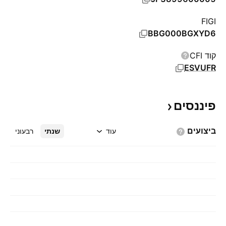
FIGI
BBG000BGXYD6
קוד CFI
ESVUFR
פיננסים
ביצועים
עוד
שנתי
רבעוני