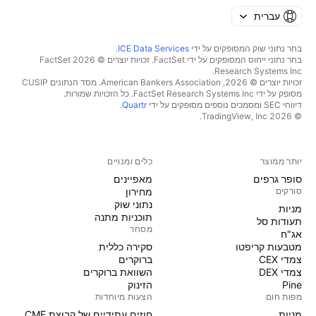
עברית
בחר נתוני שוק המסופקים על ידי
ICE Data Services
.
בחר נתוני ייחוס המסופקים על ידי FactSet. זכויות יוצרים © 2026 ‏FactSet
Research Systems Inc.‏
זכויות יוצרים © 2026, ‏American Bankers Association. מסד הנתונים CUSIP
מסופק על ידי FactSet Research Systems Inc. כל הזכויות שמורות.
דיווחי SEC ומסמכים נוספים מסופקים על ידי
Quartr
.
© 2026 ‏TradingView, Inc.‏
יותר ממוצר
כלים ומנויים
סופר גרפים
מאפיינים
סורקים
מחירון
נתוני שוק
מניות‏
תוכניות מתנה
תעודות סל
מסחר
אג"ח
מטבעות קריפטו
סקירה כללית
צמדי CEX
ברוקרים
צמדי DEX
השוואת ברוקרים
Pine
הזינוק
מפות חום
הצעות מיוחדות
מניות‏
חוזים עתידיים של קבוצת CME