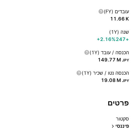
עובדים (FY)
‪11.66 K‬
שנה (1Y)
‪+2.16%‬
+247
הכנסה / עובד (1Y)
‪149.77 M‬
JPY
הכנסה נטו / שכיר (1Y)
‪19.08 M‬
JPY
פרטים
סקטור
פיננסי