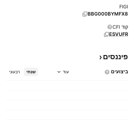
FIGI
BBG000BYMFX8
קוד CFI
ESVUFR
פיננסים
ביצועים
עוד
שנתי
רבעוני