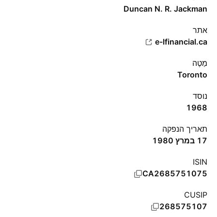
Duncan N. R. Jackman
אתר‏
e-lfinancial.ca
מַטֶה
Toronto
נוסד
1968
תאריך הנפקה
17 במרץ 1980
ISIN
CA2685751075
CUSIP
268575107