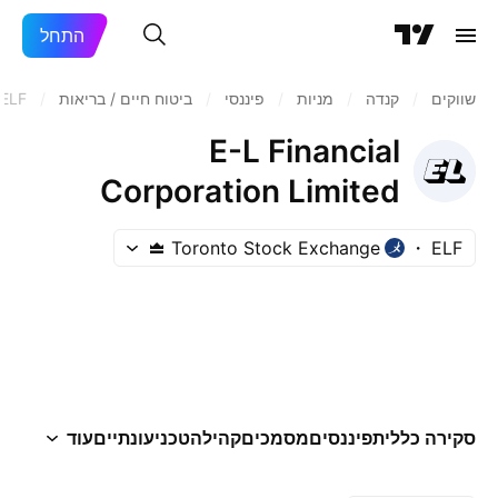
התחל
שווקים
/
קנדה
/
מניות‏
/
פיננסי
/
ביטוח חיים / בריאות
/
ELF
E-L Financial
Corporation Limited
Toronto Stock Exchange
ELF
סקירה כללית
פיננסים
מסמכים
קהילה
טכני
עונתיים
עוד