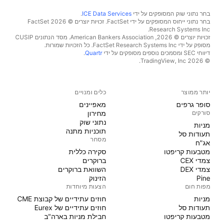
בחר נתוני שוק המסופקים על ידי
ICE Data Services
.
בחר נתוני ייחוס המסופקים על ידי FactSet. זכויות יוצרים © 2026 ‏FactSet
Research Systems Inc.‏
זכויות יוצרים © 2026, ‏American Bankers Association. מסד הנתונים CUSIP
מסופק על ידי FactSet Research Systems Inc. כל הזכויות שמורות.
דיווחי SEC ומסמכים נוספים מסופקים על ידי
Quartr
.
© 2026 ‏TradingView, Inc.‏
יותר ממוצר
כלים ומנויים
סופר גרפים
מאפיינים
סורקים
מחירון
נתוני שוק
מניות‏
תוכניות מתנה
תעודות סל
מסחר
אג"ח
מטבעות קריפטו
סקירה כללית
צמדי CEX
ברוקרים
צמדי DEX
השוואת ברוקרים
Pine
הזינוק
מפות חום
הצעות מיוחדות
מניות‏
חוזים עתידיים של קבוצת CME
תעודות סל
חוזים עתידיים של Eurex
מטבעות קריפטו
חבילת מניות בארה"ב