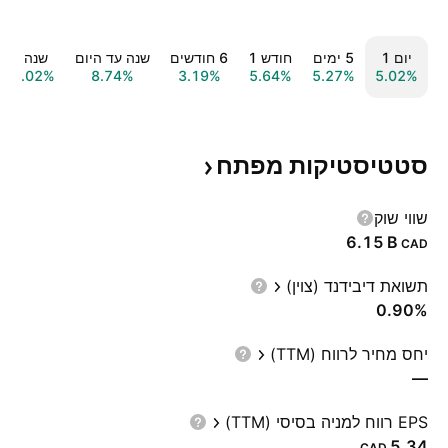
יום ‎1‎
‎5‎ ימים
חודש ‎1‎
‎6‎ חודשים
שנה עד היום
שנה ‎1‎
21.02%
8.74%
3.19%
5.64%
5.27%
5.02%
סטטיסטיקות
מפתח
שווי שוק
‪6.15 B‬
CAD
תשואת דיבידנד (צוין)
0.90%
יחס מחיר לרווח (TTM)
—
EPS רווח למניה בסיסי (TTM)
5.34
CAD