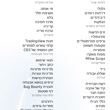
לוחות שנה
אודות החברה
כלכלי
מי אנחנו
דו"חות רווחים
משימת חלל
דיבידנדים
בלוג
הנפקות
מרכז תמיכה
מוצרים נוספים
קריירה
ערכת מדיה
זרם חדשות
מוצרים
פורטפוליו
גרפים פונדמנטליים
חנות TradingView
עקומות תשואה
קלפי טארוט לסוחרים
אופציות
זמן המסחר של C63
מפות מאקרו
מדיניות ואבטחה
Pine Script®
תנאי שימוש
אפליקציות
כתב ויתור
נייד
מדיניות פרטיות
שולחן עבודה
מדיניות עוגיות
קהילה
הצהרת נגישות
טיפים בנושא אבטחה
רשת חברתית
תוכנית Bug Bounty
קיר של אהבה
דף סטטוס
הפנה חבר
פתרונות עסקיים
תוכנית היוצרים
כללי הבית
וידג'טים
מנחים
ספריות גרפים
רעיונות