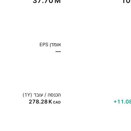
‪37.70 M‬
‪10
אומדן EPS
—
הכנסה / עובד (1Y)
‪278.28 K‬
‪+11.0
CAD