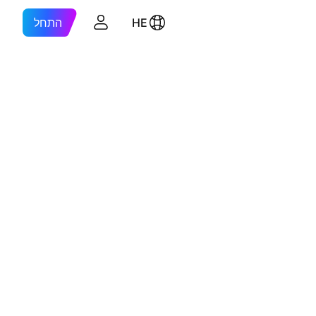
HE
התחל