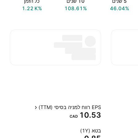
‎5‎ שנים
‎10‎ שנים
כל הזמן
‪1.22 K‬%
108.61%
46.04%
EPS רווח למניה בסיסי (TTM)
10.53
CAD
בטא (1Y)