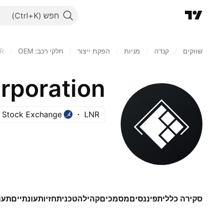
חפש
שווקים
/
קנדה
/
מניות‏
/
הפקת ייצור
/
חלקי רכב: OEM
/
R
rporation
 Stock Exchange
LNR
סקירה כללית
פיננסים
מסמכים
קהילה
טכני
תחזיות
עונתיים
תעו