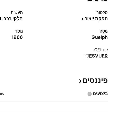
סקטור
תעשיה
הפקת ייצור
חלקי רכב: OEM
מַטֶה
נוסד
1966
Guelph
קוד CFI
ESVUFR
פיננסים
ביצועים
עוד