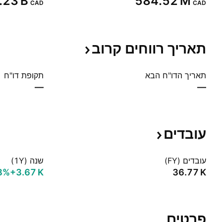
.23 B‬
‪584.52 M‬
CAD
CAD
תאריך רווחים
קרוב
תאריך הדו"ח הבא
תקופת דו"ח
—
—
עובדים
עובדים (FY)
שנה (1Y)
8%‬
‪+3.67 K‬
‪36.77 K‬
פרטים