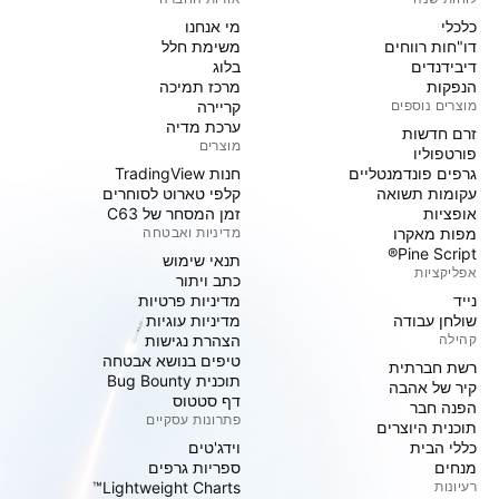
כלכלי
מי אנחנו
דו"חות רווחים
משימת חלל
דיבידנדים
בלוג
הנפקות
מרכז תמיכה
מוצרים נוספים
קריירה
ערכת מדיה
זרם חדשות
מוצרים
פורטפוליו
גרפים פונדמנטליים
חנות TradingView
עקומות תשואה
קלפי טארוט לסוחרים
אופציות
זמן המסחר של C63
מפות מאקרו
מדיניות ואבטחה
Pine Script®
תנאי שימוש
אפליקציות
כתב ויתור
נייד
מדיניות פרטיות
שולחן עבודה
מדיניות עוגיות
קהילה
הצהרת נגישות
טיפים בנושא אבטחה
רשת חברתית
תוכנית Bug Bounty
קיר של אהבה
דף סטטוס
הפנה חבר
פתרונות עסקיים
תוכנית היוצרים
כללי הבית
וידג'טים
מנחים
ספריות גרפים
רעיונות
Lightweight Charts™