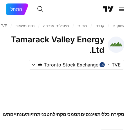
התחל
שווקים
/
קנדה
/
מניות‏
/
מינרלים אנרגיה
/
נפט משולב
/
TVE
Tamarack Valley Energy
Ltd.
Toronto Stock Exchange
TVE
סקירה כללית
פיננסים
מסמכים
קהילה
טכני
תחזיות
עונתיים
תעודו