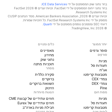
בחר נתוני שוק המסופקים על ידי
ICE Data Services
.
בחר נתוני ייחוס המסופקים על ידי FactSet. זכויות יוצרים © 2026 ‏FactSet
Research Systems Inc.‏
זכויות יוצרים © 2026, ‏American Bankers Association. מסד הנתונים CUSIP
מסופק על ידי FactSet Research Systems Inc. כל הזכויות שמורות.
דיווחי SEC ומסמכים נוספים מסופקים על ידי
Quartr
.
© 2026 ‏TradingView, Inc.‏
יותר ממוצר
כלים ומנויים
סופר גרפים
מאפיינים
סורקים
מחירון
נתוני שוק
מניות‏
תוכניות מתנה
תעודות סל
מסחר
אג"ח
מטבעות קריפטו
סקירה כללית
צמדי CEX
ברוקרים
צמדי DEX
השוואת ברוקרים
Pine
הזינוק
מפות חום
הצעות מיוחדות
מניות‏
חוזים עתידיים של קבוצת CME
תעודות סל
חוזים עתידיים של Eurex
מטבעות קריפטו
חבילת מניות בארה"ב
לוחות שנה
אודות החברה