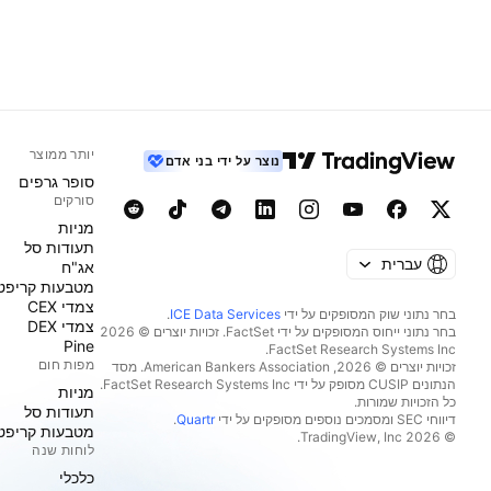
יותר ממוצר
נוצר על ידי בני אדם
סופר גרפים
סורקים
מניות‏
תעודות סל
עברית
אג"ח
מטבעות קריפט
צמדי CEX
בחר נתוני שוק המסופקים על ידי
ICE Data Services
.
צמדי DEX
בחר נתוני ייחוס המסופקים על ידי FactSet. זכויות יוצרים © 2026
Pine
מפות חום
זכויות יוצרים © 2026, ‏American Bankers Association. מסד
הנתונים CUSIP מסופק על ידי FactSet Research Systems Inc.
מניות‏
כל הזכויות שמורות.
תעודות סל
דיווחי SEC ומסמכים נוספים מסופקים על ידי
Quartr
.
מטבעות קריפט
© 2026 ‏TradingView, Inc.‏
לוחות שנה
כלכלי