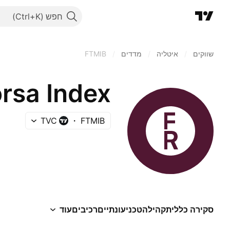
חפש
שווקים
/
איטליה
/
מדדים
/
FTMIB
orsa Index
TVC
FTMIB
סקירה כללית
קהילה
טכני
עונתיים
רכיבים
עוד