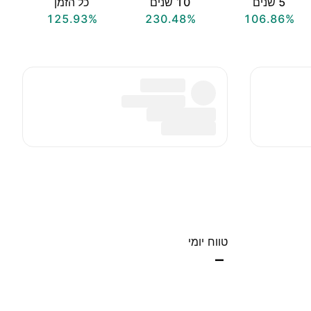
‎5‎ שנים
‎10‎ שנים
כל הזמן
125.93%
230.48%
106.86%
טווח יומי
–