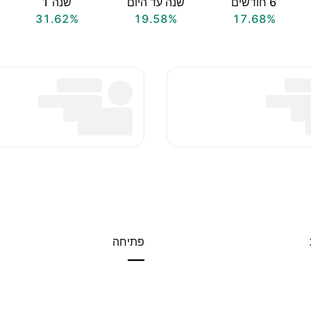
‎6‎ חודשים
שנה עד היום
שנה ‎1‎
31.62%
19.58%
17.68%
פתיחה
—