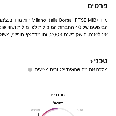
פרטים
מדד ilano Italia Borsa (FTSE MIB
הביצועים של 40 החברות המובילות לפי נזילות ושו
איטליאנה. הושק בשנת 2003, זהו מדד צף ח
הכלכלה האיטלקית. משקיעים העוסקים במניות איטלקיו
FTSE MIB כמדד חזק של שוק המניות האיטלקי.
טכני
מסכם את מה שהאינדיקטורים
מציעים.
מתנדים
ניטראלי
קניה
מכירה