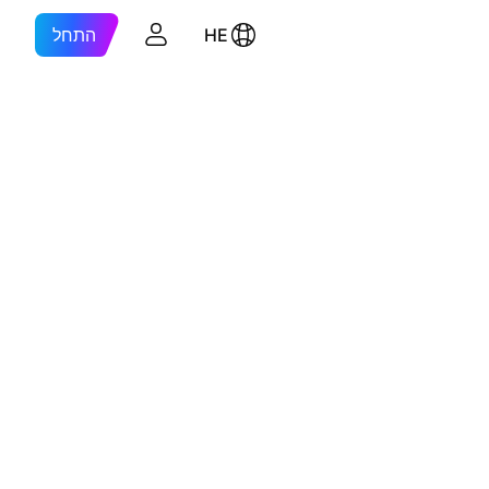
HE
התחל