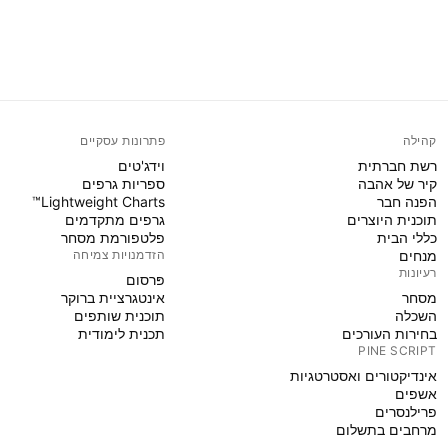
קהילה
פתרונות עסקיים
רשת חברתית
וידג'טים
קיר של אהבה
ספריות גרפים
הפנה חבר
Lightweight Charts™
תוכנית היוצרים
גרפים מתקדמים
כללי הבית
פלטפורמת מסחר
מנחים
הזדמנויות צמיחה
רעיונות
פּרסום
מסחר
אינטגרציית ברוקר
השכלה
תוכנית שותפים
בחירות העורכים
תכנית לימודית
PINE SCRIPT
אינדיקטורים ואסטרטגיות
אשפים
פרילנסרים
מרחבים בתשלום