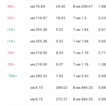
−85.68%
76.64
24.40
309.47 B
1.68
ARS
ARS
−55.62%
116.97
16.03
1.3 T
0.23
ARS
ARS
+32.61%
355.38
5.52
1.84 T
0.91
ARS
ARS
+32.61%
355.38
5.52
1.84 T
0.65
ARS
ARS
−14.20%
219.50
9.03
1.16 T
0.71
ARS
ARS
−14.20%
219.50
9.07
1.16 T
1.38
ARS
ARS
+335.78%
290.32
7.55
3.43 T
0.49
ARS
ARS
—
6.15
369.02
464.33 B
0.68
ARS
ARS
—
6.15
372.27
464.33 B
0.69
ARS
ARS