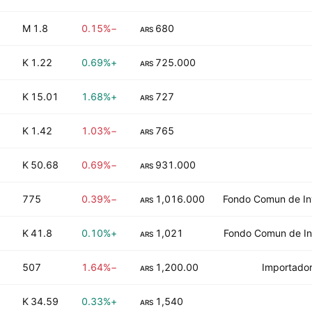
1.8 M
−0.15%
680
ARS
1.22 K
+0.69%
725.000
ARS
15.01 K
+1.68%
727
ARS
1.42 K
−1.03%
765
ARS
50.68 K
−0.69%
931.000
ARS
775
−0.39%
1,016.000
Fondo Comun de Inv
ARS
41.8 K
+0.10%
1,021
Fondo Comun de Inv
ARS
507
−1.64%
1,200.00
Importador
ARS
34.59 K
+0.33%
1,540
ARS