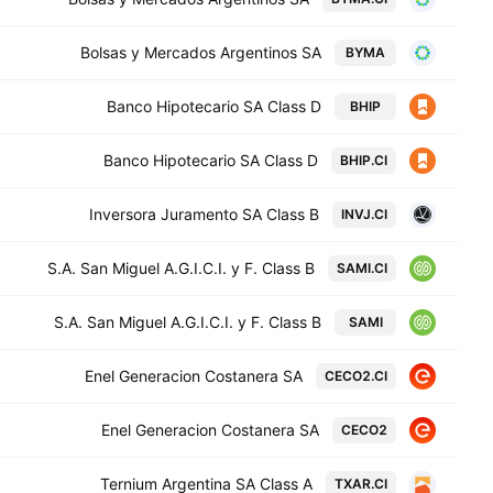
Bolsas y Mercados Argentinos SA
BYMA
Banco Hipotecario SA Class D
BHIP
Banco Hipotecario SA Class D
BHIP.CI
Inversora Juramento SA Class B
INVJ.CI
S.A. San Miguel A.G.I.C.I. y F. Class B
SAMI.CI
S.A. San Miguel A.G.I.C.I. y F. Class B
SAMI
Enel Generacion Costanera SA
CECO2.CI
Enel Generacion Costanera SA
CECO2
Ternium Argentina SA Class A
TXAR.CI