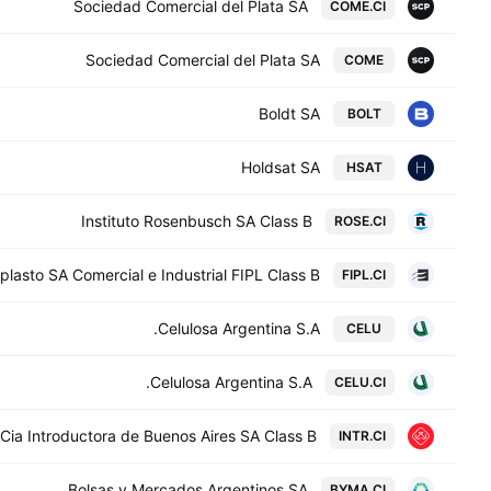
Sociedad Comercial del Plata SA
COME.CI
Sociedad Comercial del Plata SA
COME
Boldt SA
BOLT
Holdsat SA
HSAT
Instituto Rosenbusch SA Class B
ROSE.CI
iplasto SA Comercial e Industrial FIPL Class B
FIPL.CI
Celulosa Argentina S.A.
CELU
Celulosa Argentina S.A.
CELU.CI
Cia Introductora de Buenos Aires SA Class B
INTR.CI
Bolsas y Mercados Argentinos SA
BYMA.CI