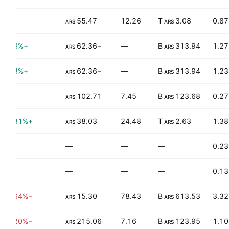
—
55.47
12.26
3.08 T
0.87
ARS
ARS
+2.03%
−62.36
—
313.94 B
1.27
ARS
ARS
+2.03%
−62.36
—
313.94 B
1.23
ARS
ARS
—
102.71
7.45
123.68 B
0.27
ARS
ARS
+63.81%
38.03
24.48
2.63 T
1.38
ARS
ARS
—
—
—
—
0.23
—
—
—
—
0.13
−73.64%
15.30
78.43
613.53 B
3.32
ARS
ARS
−13.20%
215.06
7.16
123.95 B
1.10
ARS
ARS