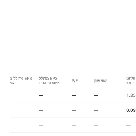
ווליום
EPS מדולל
EPS מדולל צמיחה
שווי שוק
P/E
יחסי
—
—
—
—
1.35
—
—
—
—
0.09
—
—
—
—
—