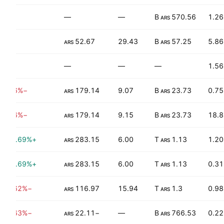
—
—
—
570.56 B
1.26
ARS
—
52.67
29.43
57.25 B
5.86
ARS
ARS
—
—
—
—
1.56
−7.56%
179.14
9.07
23.73 B
0.75
ARS
ARS
−7.56%
179.14
9.15
23.73 B
18.8
ARS
ARS
+176.69%
283.15
6.00
1.13 T
1.20
ARS
ARS
+176.69%
283.15
6.00
1.13 T
0.31
ARS
ARS
−55.62%
116.97
15.94
1.3 T
0.98
ARS
ARS
−99.63%
−22.11
—
766.53 B
0.22
ARS
ARS