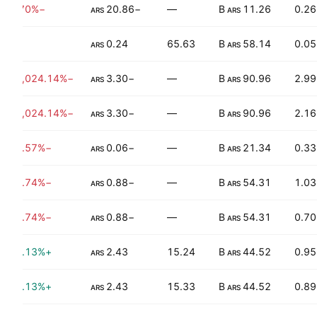
−99.70%
−20.86
—
11.26 B
0.26
ARS
ARS
—
0.24
65.63
58.14 B
0.05
ARS
ARS
−114,024.14%
−3.30
—
90.96 B
2.99
ARS
ARS
−114,024.14%
−3.30
—
90.96 B
2.16
ARS
ARS
−113.57%
−0.06
—
21.34 B
0.33
ARS
ARS
−168.74%
−0.88
—
54.31 B
1.03
ARS
ARS
−168.74%
−0.88
—
54.31 B
0.70
ARS
ARS
+179.13%
2.43
15.24
44.52 B
0.95
ARS
ARS
+179.13%
2.43
15.33
44.52 B
0.89
ARS
ARS