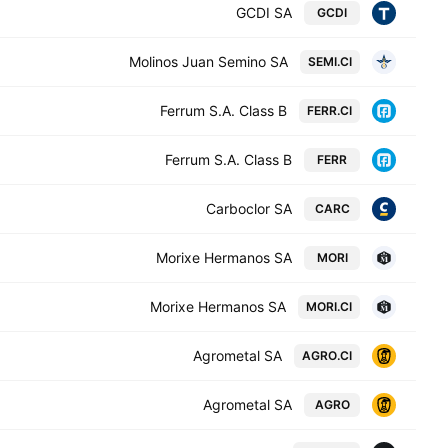
GCDI SA
GCDI
Molinos Juan Semino SA
SEMI.CI
Ferrum S.A. Class B
FERR.CI
Ferrum S.A. Class B
FERR
Carboclor SA
CARC
Morixe Hermanos SA
MORI
Morixe Hermanos SA
MORI.CI
Agrometal SA
AGRO.CI
Agrometal SA
AGRO