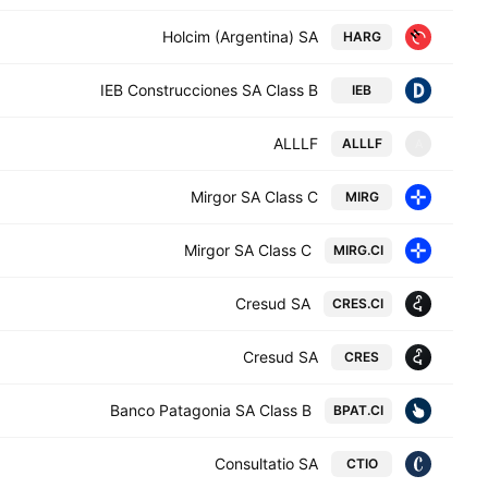
Holcim (Argentina) SA
HARG
IEB Construcciones SA Class B
IEB
ALLLF
ALLLF
A
Mirgor SA Class C
MIRG
Mirgor SA Class C
MIRG.CI
Cresud SA
CRES.CI
Cresud SA
CRES
Banco Patagonia SA Class B
BPAT.CI
Consultatio SA
CTIO