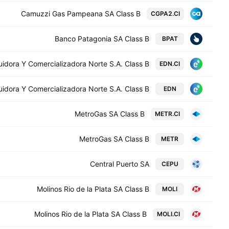
Camuzzi Gas Pampeana SA Class B
CGPA2.CI
Banco Patagonia SA Class B
BPAT
uidora Y Comercializadora Norte S.A. Class B
EDN.CI
uidora Y Comercializadora Norte S.A. Class B
EDN
MetroGas SA Class B
METR.CI
MetroGas SA Class B
METR
Central Puerto SA
CEPU
Molinos Rio de la Plata SA Class B
MOLI
Molinos Rio de la Plata SA Class B
MOLI.CI