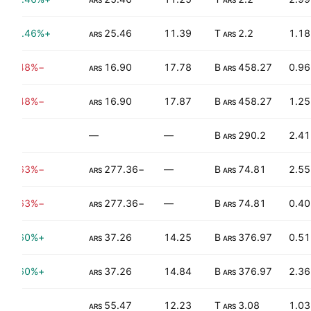
ARS
ARS
+132.46%
25.46
11.39
2.2 T
1.18
ARS
ARS
−48.48%
16.90
17.78
458.27 B
0.96
ARS
ARS
−48.48%
16.90
17.87
458.27 B
1.25
ARS
ARS
—
—
—
290.2 B
2.41
ARS
−89.63%
−277.36
—
74.81 B
2.55
ARS
ARS
−89.63%
−277.36
—
74.81 B
0.40
ARS
ARS
+55.60%
37.26
14.25
376.97 B
0.51
ARS
ARS
+55.60%
37.26
14.84
376.97 B
2.36
ARS
ARS
—
55.47
12.23
3.08 T
1.03
ARS
ARS