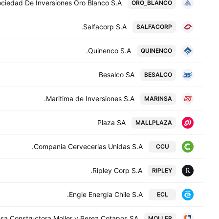
ciedad De Inversiones Oro Blanco S.A.
ORO_BLANCO
Salfacorp S.A.
SALFACORP
Quinenco S.A.
QUINENCO
Besalco SA
BESALCO
Maritima de Inversiones S.A.
MARINSA
Plaza SA
MALLPLAZA
Compania Cervecerias Unidas S.A.
CCU
Ripley Corp S.A.
RIPLEY
Engie Energia Chile S.A.
ECL
sa Constructora Moller y Perez Cotapos SA
MOLLER