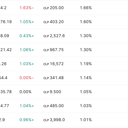
4.2 K
−1.63%
205.00
1.66%
CLP
76.19 K
+1.05%
403.20
1.60%
CLP
8.09 K
+0.43%
2,527.6
1.30%
CLP
21.42 K
+1.06%
967.75
1.30%
CLP
.26 K
+1.03%
16,572
1.19%
CLP
54.4 M
−0.00%
341.48
1.14%
CLP
35.78 K
0.00%
9.500
1.05%
CLP
4.77 K
+1.04%
485.00
1.03%
CLP
.9 M
+0.96%
3,998.0
1.01%
CLP