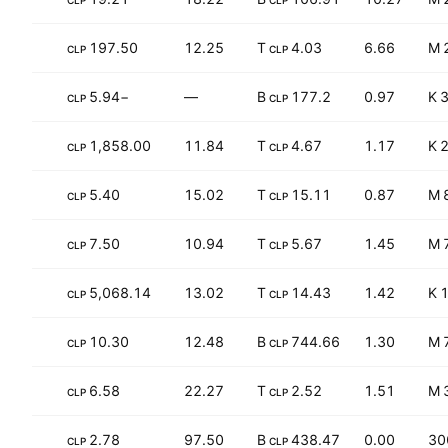
CLP
CLP
+26.44%
197.50
12.25
4.03 T
6.66
CLP
CLP
+58.69%
−5.94
—
177.2 B
0.97
3
CLP
CLP
+4.11%
1,858.00
11.84
4.67 T
1.17
2
CLP
CLP
+0.65%
5.40
15.02
15.11 T
0.87
CLP
CLP
+300.01%
7.50
10.94
5.67 T
1.45
CLP
CLP
+21.28%
5,068.14
13.02
14.43 T
1.42
1
CLP
CLP
+75.29%
10.30
12.48
744.66 B
1.30
CLP
CLP
−52.40%
6.58
22.27
2.52 T
1.51
CLP
CLP
−90.17%
2.78
97.50
438.47 B
0.00
30
CLP
CLP