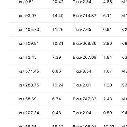
+28.19%
0.51
20.42
2.34 T
4.86
CLP
CLP
+22.18%
93.07
14.40
714.87 B
6.11
CLP
CLP
−23.51%
405.73
11.26
7.65 T
0.91
2
CLP
CLP
+24.81%
109.81
10.81
668.36 B
3.90
8
CLP
CLP
+478.66%
12.45
7.39
267.09 B
1.84
3
CLP
CLP
+92.70%
574.45
6.86
8.54 T
1.67
CLP
CLP
−30.96%
280.75
19.24
2.01 T
1.20
3
CLP
CLP
+58.07%
58.69
6.74
747.32 B
2.48
CLP
CLP
−12.71%
207.34
9.48
2.04 T
0.50
4
CLP
CLP
+67.71%
19.21
18.22
106.91 B
10.27