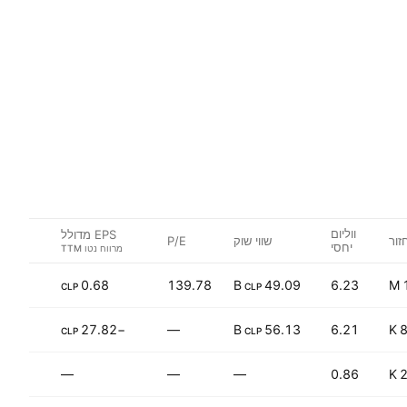
ווליום
EPS מדולל
זור
שווי שוק
P/E
יחסי
−89.55%
0.68
139.78
49.09 B
6.23
CLP
CLP
+30.27%
−27.82
—
56.13 B
6.21
8
CLP
CLP
—
—
—
0.86
2