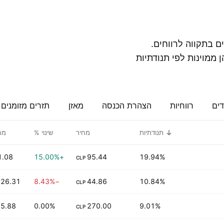
ם בתקווה לרווחים.
. הן ממוינות לפי תנודתיות
דים
רווחיות
הצהרת הכנסה
מאזן
תזרים מזומנים
תנודתיות
מחיר
שינוי %
מח
1.08 M
+15.00%
95.44
19.94%
CLP
26.31 K
−8.43%
44.86
10.84%
CLP
5.88 K
0.00%
270.00
9.01%
CLP