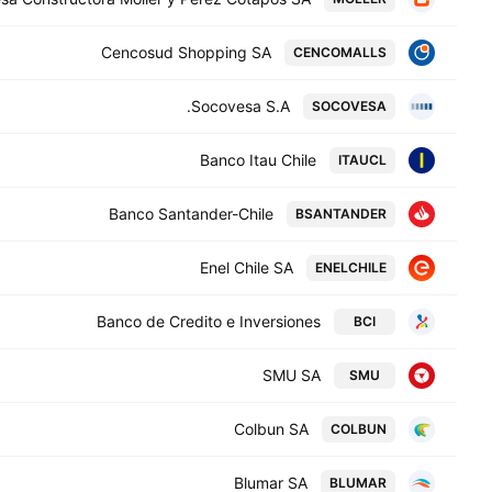
Cencosud Shopping SA
CENCOMALLS
Socovesa S.A.
SOCOVESA
Banco Itau Chile
ITAUCL
Banco Santander-Chile
BSANTANDER
Enel Chile SA
ENELCHILE
Banco de Credito e Inversiones
BCI
SMU SA
SMU
Colbun SA
COLBUN
Blumar SA
BLUMAR