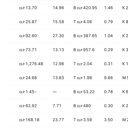
−25.06%
13.70
14.96
420.95 B
1.46
2
CLP
CLP
−7.58%
25.87
15.58
4.06 T
0.79
8
CLP
CLP
+54.80%
92.60
27.30
387.65 B
1.04
2
CLP
CLP
+25.96%
73.71
13.13
957.6 B
0.29
3
CLP
CLP
+82.13%
1,276.48
12.98
2.04 T
0.31
1
CLP
CLP
+25.50%
24.68
13.83
1.98 T
9.66
CLP
CLP
−155.27%
−1.45
—
53.22 B
0.78
6
CLP
CLP
+98.45%
62.92
7.71
480 B
0.30
2
CLP
CLP
+20.33%
168.18
23.77
3.59 T
3.50
2
CLP
CLP