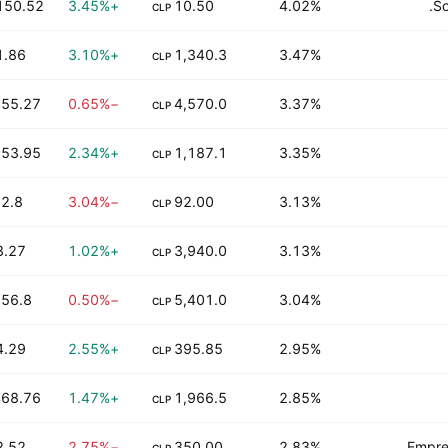
150.52 M
+3.45%
10.50
4.02%
So
CLP
1.86 M
+3.10%
1,340.3
3.47%
CLP
55.27 K
−0.65%
4,570.0
3.37%
CLP
53.95 K
+2.34%
1,187.1
3.35%
CLP
2.8 K
−3.04%
92.00
3.13%
CLP
3.27 M
+1.02%
3,940.0
3.13%
CLP
56.8 K
−0.50%
5,401.0
3.04%
CLP
4.29 M
+2.55%
395.85
2.95%
CLP
68.76 K
+1.47%
1,966.5
2.85%
CLP
2.52 M
−2.75%
350.00
2.83%
Empre