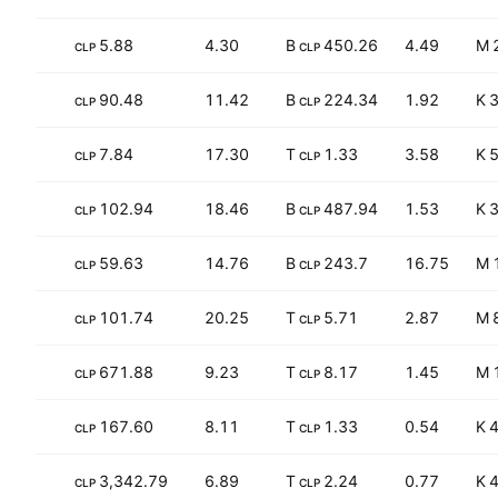
+86.35%
5.88
4.30
450.26 B
4.49
CLP
CLP
+7.84%
90.48
11.42
224.34 B
1.92
3
CLP
CLP
+44.54%
7.84
17.30
1.33 T
3.58
5
CLP
CLP
−10.76%
102.94
18.46
487.94 B
1.53
3
CLP
CLP
+22.91%
59.63
14.76
243.7 B
16.75
1
CLP
CLP
−0.86%
101.74
20.25
5.71 T
2.87
CLP
CLP
−15.23%
671.88
9.23
8.17 T
1.45
CLP
CLP
+32.07%
167.60
8.11
1.33 T
0.54
4
CLP
CLP
+158.56%
3,342.79
6.89
2.24 T
0.77
4
CLP
CLP