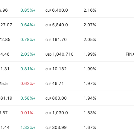
6.96 M
+0.85%
6,400.0
2.16%
CLP
27.07 K
+0.64%
5,840.0
2.07%
CLP
72.85 M
+0.78%
191.70
2.05%
CLP
4.46 K
+2.03%
1,040.710
1.99%
FIN
USD
1.31 K
+0.81%
10,182
1.99%
CLP
25.5 M
−0.62%
46.71
1.97%
CLP
81.19 K
+0.58%
860.00
1.94%
CLP
3.67 M
−0.01%
1,030.0
1.83%
CLP
1.44 K
+1.33%
303.99
1.67%
CLP