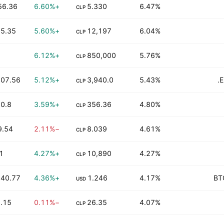
56.36 M
+6.60%
5.330
6.47%
CLP
5.35 K
+5.60%
12,197
6.04%
CLP
+6.12%
850,000
5.76%
CLP
07.56 K
+5.12%
3,940.0
5.43%
E
CLP
0.8 K
+3.59%
356.36
4.80%
CLP
9.54 M
−2.11%
8.039
4.61%
CLP
1
+4.27%
10,890
4.27%
CLP
40.77 K
+4.36%
1.246
4.17%
BT
USD
.15 B
−0.11%
26.35
4.07%
CLP