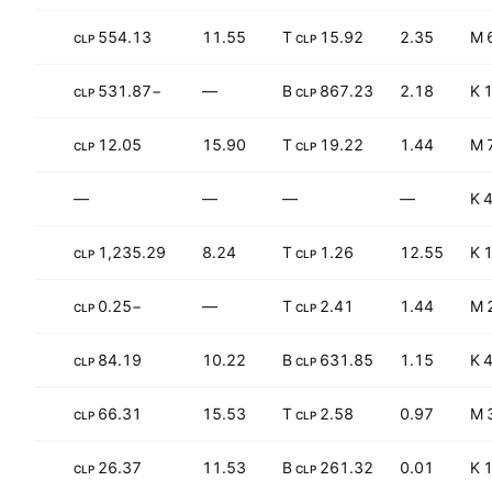
+126.26%
554.13
11.55
15.92 T
2.35
CLP
CLP
+78.97%
−531.87
—
867.23 B
2.18
1
CLP
CLP
−0.19%
12.05
15.90
19.22 T
1.44
CLP
CLP
—
—
—
—
4
−26.82%
1,235.29
8.24
1.26 T
12.55
1
CLP
CLP
−101.96%
−0.25
—
2.41 T
1.44
CLP
CLP
−20.71%
84.19
10.22
631.85 B
1.15
4
CLP
CLP
−46.77%
66.31
15.53
2.58 T
0.97
CLP
CLP
−16.24%
26.37
11.53
261.32 B
0.01
1
CLP
CLP