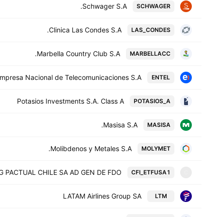
Schwager S.A.
SCHWAGER
Clinica Las Condes S.A.
LAS_CONDES
Marbella Country Club S.A.
MARBELLACC
mpresa Nacional de Telecomunicaciones S.A.
ENTEL
Potasios Investments S.A. Class A
POTASIOS_A
Masisa S.A.
MASISA
Molibdenos y Metales S.A.
MOLYMET
G PACTUAL CHILE SA AD GEN DE FDO
CFI_ETFUSA1
C
LATAM Airlines Group SA
LTM