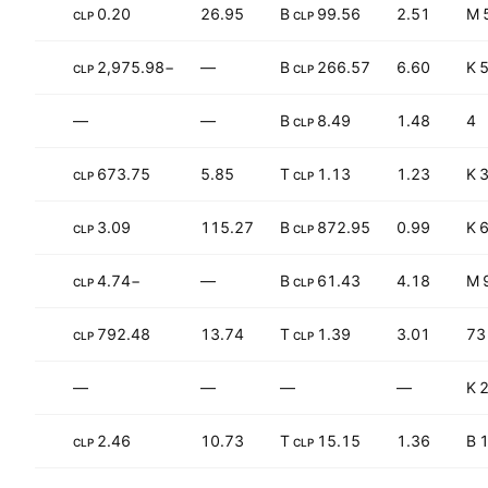
+47.72%
0.20
26.95
99.56 B
2.51
CLP
CLP
+64.81%
−2,975.98
—
266.57 B
6.60
5
CLP
CLP
—
—
8.49 B
1.48
4
CLP
+137.75%
673.75
5.85
1.13 T
1.23
3
CLP
CLP
−79.93%
3.09
115.27
872.95 B
0.99
6
CLP
CLP
−52.09%
−4.74
—
61.43 B
4.18
CLP
CLP
+66.82%
792.48
13.74
1.39 T
3.01
73
CLP
CLP
—
—
—
—
2
+33.04%
2.46
10.73
15.15 T
1.36
1
CLP
CLP