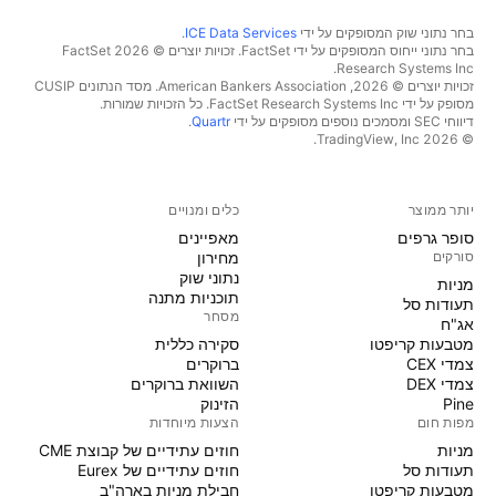
בחר נתוני שוק המסופקים על ידי
ICE Data Services
.
בחר נתוני ייחוס המסופקים על ידי FactSet. זכויות יוצרים © 2026 ‏FactSet
Research Systems Inc.‏
זכויות יוצרים © 2026, ‏American Bankers Association. מסד הנתונים CUSIP
מסופק על ידי FactSet Research Systems Inc. כל הזכויות שמורות.
דיווחי SEC ומסמכים נוספים מסופקים על ידי
Quartr
.
© 2026 ‏TradingView, Inc.‏
יותר ממוצר
כלים ומנויים
סופר גרפים
מאפיינים
סורקים
מחירון
נתוני שוק
מניות‏
תוכניות מתנה
תעודות סל
מסחר
אג"ח
מטבעות קריפטו
סקירה כללית
צמדי CEX
ברוקרים
צמדי DEX
השוואת ברוקרים
Pine
הזינוק
מפות חום
הצעות מיוחדות
מניות‏
חוזים עתידיים של קבוצת CME
תעודות סל
חוזים עתידיים של Eurex
מטבעות קריפטו
חבילת מניות בארה"ב