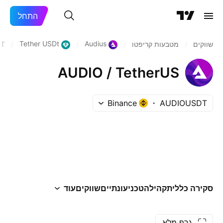
התחל
Tether USDt
Audius
שווקים
/
מטבעות קריפטו
/
/
/
DT
AUDIO / TetherUS
Binance
AUDIOUSDT
סקירה כללית
קהילה
טכני
עונתיים
שווקים
עוד
גרף מלא