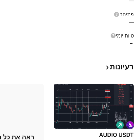
—
פתיחה
—
טווח יומי
–
רעיונות
ל
ו
נ
AUDIO USDT
ראה את כל ה
ג