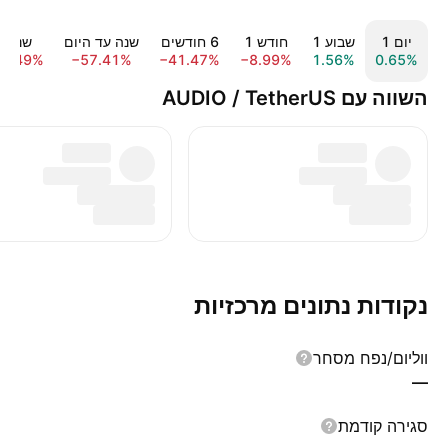
יום ‎1‎
שבוע ‎1‎
חודש ‎1‎
‎6‎ חודשים
שנה עד היום
שנה ‎1‎
80.49%
−57.41%
−41.47%
−8.99%
1.56%
0.65%
השווה עם AUDIO / TetherUS
נקודות נתונים מרכזיות
ווליום/נפח מסחר
—
סגירה קודמת