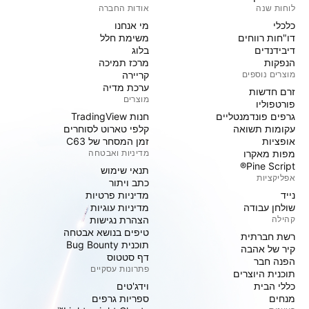
לוחות שנה
אודות החברה
כלכלי
מי אנחנו
דו"חות רווחים
משימת חלל
דיבידנדים
בלוג
הנפקות
מרכז תמיכה
מוצרים נוספים
קריירה
ערכת מדיה
זרם חדשות
מוצרים
פורטפוליו
גרפים פונדמנטליים
חנות TradingView
עקומות תשואה
קלפי טארוט לסוחרים
אופציות
זמן המסחר של C63
מפות מאקרו
מדיניות ואבטחה
Pine Script®
תנאי שימוש
אפליקציות
כתב ויתור
נייד
מדיניות פרטיות
שולחן עבודה
מדיניות עוגיות
קהילה
הצהרת נגישות
טיפים בנושא אבטחה
רשת חברתית
תוכנית Bug Bounty
קיר של אהבה
דף סטטוס
הפנה חבר
פתרונות עסקיים
תוכנית היוצרים
כללי הבית
וידג'טים
מנחים
ספריות גרפים