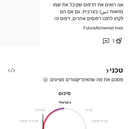
אנו רואים את הדפוס שקיבל את שמו
מהאות (س) בערבית. גם אם הם
לקחו לתוכו דפוסים אחרים, דפוס זה
הוא זה שיקבע כעת ביעילות את
מאת ‎FutureAlchemist‎
המטרות. אם נחשב את זה כמו
בתבנית הגביע, אנו יכולים לקבוע את
1
עומקם כיעד העתידי שלהם. אם אנו
ממפים אותו בתוך תיבת Gann, אז
מופיעים קואורדינטות ה- x ו- y. על פי
רמות ה- Fibonac
טכני
מסכם את מה שהאינדיקטורים
מציעים.
סיכום
ניטראלי
קניה
מכירה
קניה חזקה
מכירה חזקה