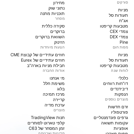
סורקים
מחירון
נתוני שוק
מניות‏
תוכניות מתנה
תעודות סל
מסחר
אג"ח
מטבעות קריפטו
סקירה כללית
צמדי CEX
ברוקרים
צמדי DEX
השוואת ברוקרים
Pine
הזינוק
מפות חום
הצעות מיוחדות
מניות‏
חוזים עתידיים של קבוצת CME
תעודות סל
חוזים עתידיים של Eurex
מטבעות קריפטו
חבילת מניות בארה"ב
לוחות שנה
אודות החברה
כלכלי
מי אנחנו
דו"חות רווחים
משימת חלל
דיבידנדים
בלוג
הנפקות
מרכז תמיכה
מוצרים נוספים
קריירה
ערכת מדיה
זרם חדשות
מוצרים
פורטפוליו
גרפים פונדמנטליים
חנות TradingView
עקומות תשואה
קלפי טארוט לסוחרים
אופציות
זמן המסחר של C63
מפות מאקרו
מדיניות ואבטחה