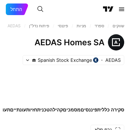
התחל
שווקים
/
ספרד‏
/
מניות‏
/
פיננסי
/
פיתוח נדל"ן
/
AEDAS
AEDAS Homes SA
Spanish Stock Exchange
AEDAS
סקירה כללית
פיננסים
מסמכים
קהילה
טכני
תחזיות
עונתיים
תעודו
גרף מלא