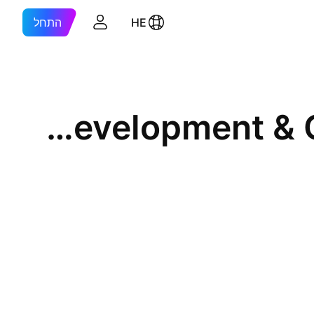
HE
התחל
Thang Long Urban Development & Construction Investment JSC