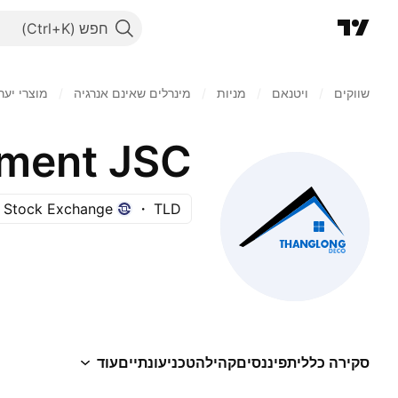
חפש
שווקים
/
ויטנאם
/
מניות‏
/
מינרלים שאינם אנרגיה
/
מוצרי יער
 Stock Exchange
TLD
סקירה כללית
פיננסים
קהילה
טכני
עונתיים
עוד