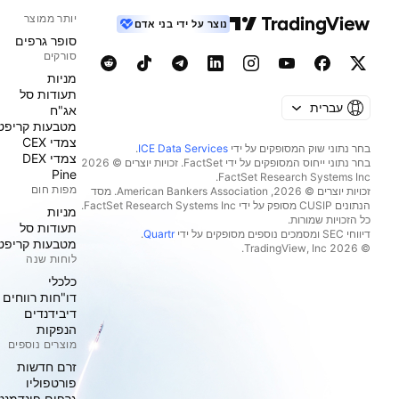
יותר ממוצר
נוצר על ידי בני אדם
סופר גרפים
סורקים
מניות‏
תעודות סל
עברית
אג"ח
מטבעות קריפט
צמדי CEX
בחר נתוני שוק המסופקים על ידי
ICE Data Services
.
צמדי DEX
בחר נתוני ייחוס המסופקים על ידי FactSet. זכויות יוצרים © 2026
Pine
מפות חום
זכויות יוצרים © 2026, ‏American Bankers Association. מסד
הנתונים CUSIP מסופק על ידי FactSet Research Systems Inc.
מניות‏
כל הזכויות שמורות.
תעודות סל
דיווחי SEC ומסמכים נוספים מסופקים על ידי
Quartr
.
מטבעות קריפט
© 2026 ‏TradingView, Inc.‏
לוחות שנה
כלכלי
דו"חות רווחים
דיבידנדים
הנפקות
מוצרים נוספים
זרם חדשות
פורטפוליו
גרפים פונדמנט