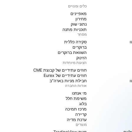
כלים ומנויים
מאפיינים
מחירון
נתוני שוק
תוכניות מתנה
מסחר
ו
סקירה כללית
ברוקרים
השוואת ברוקרים
הזינוק
הצעות מיוחדות
חוזים עתידיים של קבוצת CME
חוזים עתידיים של Eurex
ו
חבילת מניות בארה"ב
אודות החברה
מי אנחנו
משימת חלל
בלוג
מרכז תמיכה
קריירה
ערכת מדיה
מוצרים
ליים
חנות TradingView