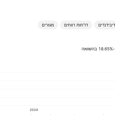
יבידנדים
דו"חות רווחים
מגזרים
סך ההכנסות ברבעון האחרון הוא ‪210.01 B‬ VND, והוא נמוך ב-18.65% בהשוואה
2024