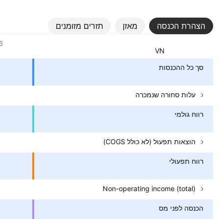
הצהרת הכנסה
מאזן
תזרים מזומנים
ערכים
6
מטבע: VND
סך כל ההכנסות
עלות סחורה שנמכרה
רווח גולמי
הוצאות תפעול (לא כולל COGS)
רווח תפעולי
Non-operating income (total)
הכנסה לפני מס