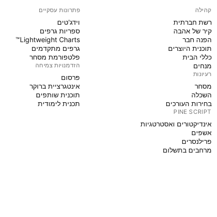
קהילה
פתרונות עסקיים
רשת חברתית
וידג'טים
קיר של אהבה
ספריות גרפים
הפנה חבר
Lightweight Charts™
תוכנית היוצרים
גרפים מתקדמים
כללי הבית
פלטפורמת מסחר
מנחים
הזדמנויות צמיחה
רעיונות
פּרסום
מסחר
אינטגרציית ברוקר
השכלה
תוכנית שותפים
בחירות העורכים
תכנית לימודית
PINE SCRIPT
אינדיקטורים ואסטרטגיות
אשפים
פרילנסרים
מרחבים בתשלום