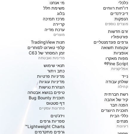
כלכלי
מי אנחנו
דו"חות רווחים
משימת חלל
דיבידנדים
בלוג
הנפקות
מרכז תמיכה
מוצרים נוספים
קריירה
ערכת מדיה
זרם חדשות
מוצרים
פורטפוליו
גרפים פונדמנטליים
חנות TradingView
עקומות תשואה
קלפי טארוט לסוחרים
אופציות
זמן המסחר של C63
מפות מאקרו
מדיניות ואבטחה
Pine Script®
תנאי שימוש
אפליקציות
כתב ויתור
נייד
מדיניות פרטיות
שולחן עבודה
מדיניות עוגיות
קהילה
הצהרת נגישות
טיפים בנושא אבטחה
רשת חברתית
תוכנית Bug Bounty
קיר של אהבה
דף סטטוס
הפנה חבר
פתרונות עסקיים
תוכנית היוצרים
כללי הבית
וידג'טים
מנחים
ספריות גרפים
רעיונות
Lightweight Charts™
גרפים מתקדמים
מסחר