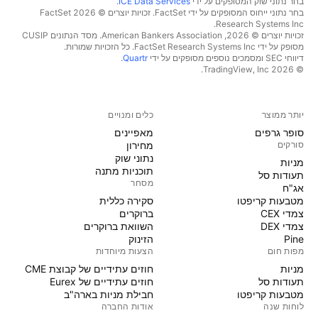
בחר נתוני שוק המסופקים על ידי
ICE Data Services
.
בחר נתוני ייחוס המסופקים על ידי FactSet. זכויות יוצרים © 2026 ‏FactSet
Research Systems Inc.‏
זכויות יוצרים © 2026, ‏American Bankers Association. מסד הנתונים CUSIP
מסופק על ידי FactSet Research Systems Inc. כל הזכויות שמורות.
דיווחי SEC ומסמכים נוספים מסופקים על ידי
Quartr
.
© 2026 ‏TradingView, Inc.‏
יותר ממוצר
כלים ומנויים
סופר גרפים
מאפיינים
סורקים
מחירון
נתוני שוק
מניות‏
תוכניות מתנה
תעודות סל
מסחר
אג"ח
מטבעות קריפטו
סקירה כללית
צמדי CEX
ברוקרים
צמדי DEX
השוואת ברוקרים
Pine
הזינוק
מפות חום
הצעות מיוחדות
מניות‏
חוזים עתידיים של קבוצת CME
תעודות סל
חוזים עתידיים של Eurex
מטבעות קריפטו
חבילת מניות בארה"ב
לוחות שנה
אודות החברה