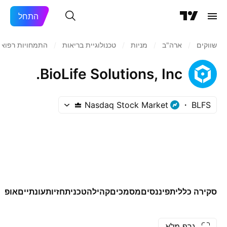
התחל
שווקים
/
ארה"ב‏
/
מניות‏
/
טכנולוגיית בריאות
/
התמחויות רפואי
BioLife Solutions, Inc.
Nasdaq Stock Market
BLFS
סקירה כללית
פיננסים
מסמכים
קהילה
טכני
תחזיות
עונתיים
אופצי
גרף מלא