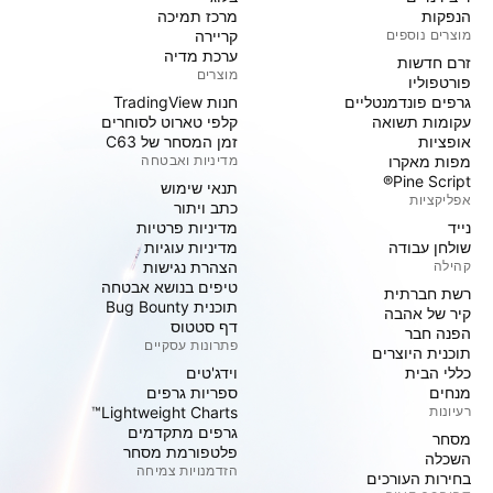
הנפקות
מרכז תמיכה
מוצרים נוספים
קריירה
ערכת מדיה
זרם חדשות
מוצרים
פורטפוליו
גרפים פונדמנטליים
חנות TradingView
עקומות תשואה
קלפי טארוט לסוחרים
אופציות
זמן המסחר של C63
מפות מאקרו
מדיניות ואבטחה
Pine Script®
תנאי שימוש
אפליקציות
כתב ויתור
נייד
מדיניות פרטיות
שולחן עבודה
מדיניות עוגיות
קהילה
הצהרת נגישות
טיפים בנושא אבטחה
רשת חברתית
תוכנית Bug Bounty
קיר של אהבה
דף סטטוס
הפנה חבר
פתרונות עסקיים
תוכנית היוצרים
כללי הבית
וידג'טים
מנחים
ספריות גרפים
רעיונות
Lightweight Charts™
גרפים מתקדמים
מסחר
פלטפורמת מסחר
השכלה
הזדמנויות צמיחה
בחירות העורכים