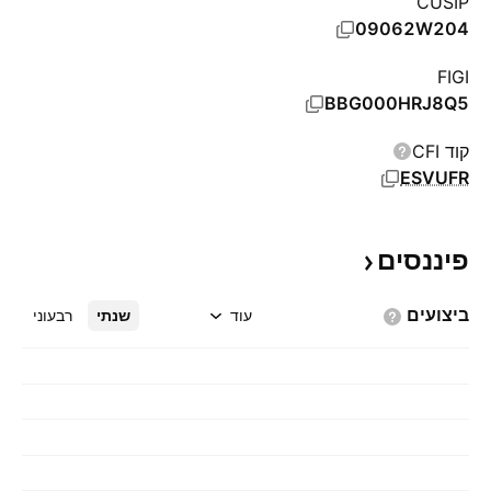
CUSIP
09062W204
FIGI
BBG000HRJ8Q5
קוד CFI
ESVUFR
פיננסים
ביצועים
עוד
שנתי
רבעוני