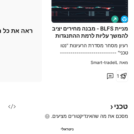
ל
ו
נ
מניית BLFS - מבנה מחירים יציב
ראה את כל ה
ג
להמשך עליות לרמת ההתנגדות
הבאה
רעיון מסחר מסדרת הרעיונות "נטו
טכני" ---------------------------
מבחינת הניתוח הטכני: ניתן לראות כי
מאת ‎Smart-tradeIL‎
המניה יצרה גאפ מטה לאחר הדו"חות
שלאחריו הביקוש היה חלש
1
משמעותית. כעת ברמות הנמוכות אנו
רואים כניסה של ביקושים ואפשר
לראות את המניה יוצרת פה מבנה
מחירים מעולה לעליות עם יחסי כוחות
טכני
לטובת הקונים ומתחיל
מסכם את מה שהאינדיקטורים
מציעים.
ניטראלי