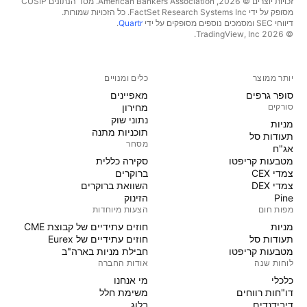
זכויות יוצרים © 2026, ‏American Bankers Association. מסד הנתונים CUSIP
מסופק על ידי FactSet Research Systems Inc. כל הזכויות שמורות.
דיווחי SEC ומסמכים נוספים מסופקים על ידי
Quartr
.
© 2026 ‏TradingView, Inc.‏
יותר ממוצר
כלים ומנויים
סופר גרפים
מאפיינים
סורקים
מחירון
נתוני שוק
מניות‏
תוכניות מתנה
תעודות סל
מסחר
אג"ח
מטבעות קריפטו
סקירה כללית
צמדי CEX
ברוקרים
צמדי DEX
השוואת ברוקרים
Pine
הזינוק
מפות חום
הצעות מיוחדות
מניות‏
חוזים עתידיים של קבוצת CME
תעודות סל
חוזים עתידיים של Eurex
מטבעות קריפטו
חבילת מניות בארה"ב
לוחות שנה
אודות החברה
כלכלי
מי אנחנו
דו"חות רווחים
משימת חלל
דיבידנדים
בלוג