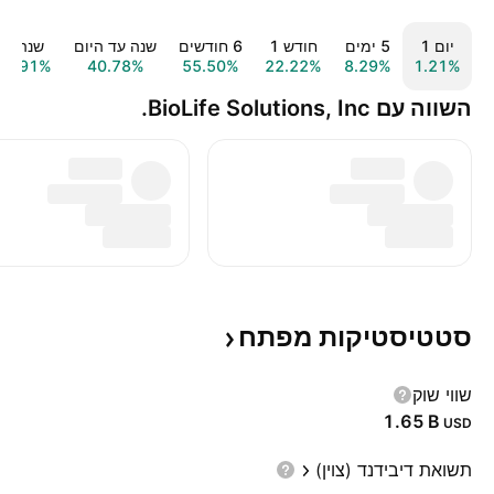
יום ‎1‎
‎5‎ ימים
חודש ‎1‎
‎6‎ חודשים
שנה עד היום
שנה ‎1‎
65.91%
40.78%
55.50%
22.22%
8.29%
1.21%
השווה עם BioLife Solutions, Inc.
סטטיסטיקות
מפתח
שווי שוק
‪1.65 B‬
USD
תשואת דיבידנד (צוין)