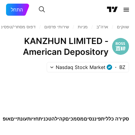
התחל
שווקים
/
ארה"ב‏
/
מניות‏
/
שירותי פרסום
/
דפוס מסחרי/טפסים
KANZHUN LIMITED -
American Depository
Shares
Nasdaq Stock Market
BZ
סקירה כללית
פיננסים
מסמכים
קהילה
טכני
תחזיות
עונתיים
אופצי