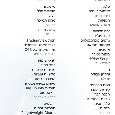
כלכלי
מי אנחנו
דו"חות רווחים
משימת חלל
דיבידנדים
בלוג
הנפקות
מרכז תמיכה
מוצרים נוספים
קריירה
ערכת מדיה
זרם חדשות
מוצרים
פורטפוליו
גרפים פונדמנטליים
חנות TradingView
עקומות תשואה
קלפי טארוט לסוחרים
אופציות
זמן המסחר של C63
מפות מאקרו
מדיניות ואבטחה
Pine Script®
תנאי שימוש
אפליקציות
כתב ויתור
נייד
מדיניות פרטיות
שולחן עבודה
מדיניות עוגיות
קהילה
הצהרת נגישות
טיפים בנושא אבטחה
רשת חברתית
תוכנית Bug Bounty
קיר של אהבה
דף סטטוס
הפנה חבר
פתרונות עסקיים
תוכנית היוצרים
כללי הבית
וידג'טים
מנחים
ספריות גרפים
רעיונות
Lightweight Charts™