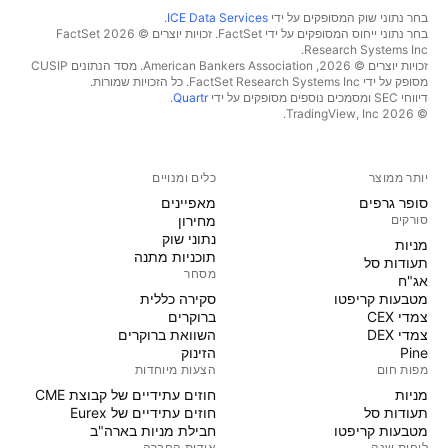
בחר נתוני שוק המסופקים על ידי
ICE Data Services
.
בחר נתוני ייחוס המסופקים על ידי FactSet. זכויות יוצרים © 2026 ‏FactSet
Research Systems Inc.‏
זכויות יוצרים © 2026, ‏American Bankers Association. מסד הנתונים CUSIP
מסופק על ידי FactSet Research Systems Inc. כל הזכויות שמורות.
דיווחי SEC ומסמכים נוספים מסופקים על ידי
Quartr
.
© 2026 ‏TradingView, Inc.‏
יותר ממוצר
כלים ומנויים
סופר גרפים
מאפיינים
סורקים
מחירון
נתוני שוק
מניות‏
תוכניות מתנה
תעודות סל
מסחר
אג"ח
מטבעות קריפטו
סקירה כללית
צמדי CEX
ברוקרים
צמדי DEX
השוואת ברוקרים
Pine
הזינוק
מפות חום
הצעות מיוחדות
מניות‏
חוזים עתידיים של קבוצת CME
תעודות סל
חוזים עתידיים של Eurex
מטבעות קריפטו
חבילת מניות בארה"ב
לוחות שנה
אודות החברה